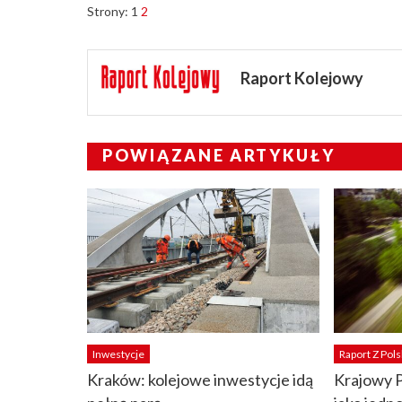
Strony:
1
2
Raport Kolejowy
POWIĄZANE ARTYKUŁY
Inwestycje
Raport Z Pols
Kraków: kolejowe inwestycje idą
Krajowy 