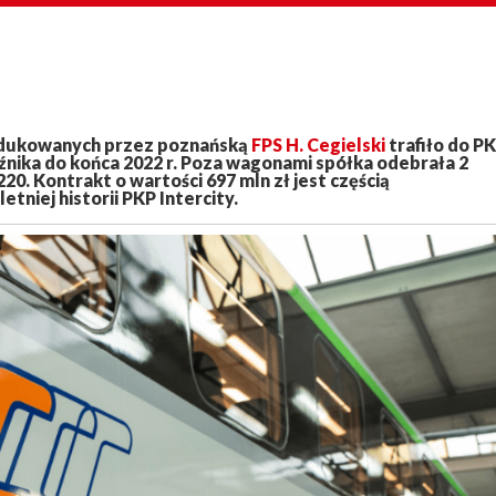
odukowanych przez poznańską
FPS H. Cegielski
trafiło do P
oźnika do końca 2022 r. Poza wagonami spółka odebrała 2
 Kontrakt o wartości 697 mln zł jest częścią
niej historii PKP Intercity.