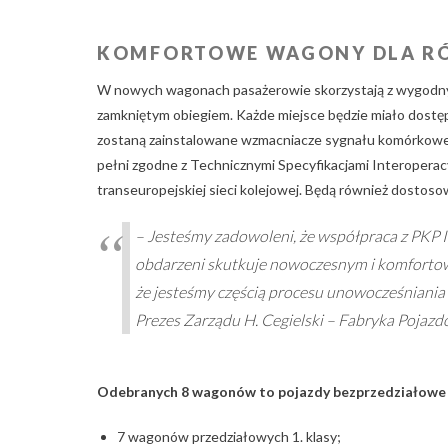
KOMFORTOWE WAGONY DLA RÓ
W nowych wagonach pasażerowie skorzystają z wygodnych f
zamkniętym obiegiem. Każde miejsce będzie miało dostęp
zostaną zainstalowane wzmacniacze sygnału komórkowe
pełni zgodne z Technicznymi Specyfikacjami Interoperacy
transeuropejskiej sieci kolejowej. Będą również dostos
– Jesteśmy zadowoleni, że współpraca z PKP In
obdarzeni skutkuje nowoczesnym i komfortowy
że jesteśmy częścią procesu unowocześniania
Prezes Zarządu H. Cegielski – Fabryka Pojazd
Odebranych 8 wagonów to pojazdy bezprzedziałowe 2.
7 wagonów przedziałowych 1. klasy;