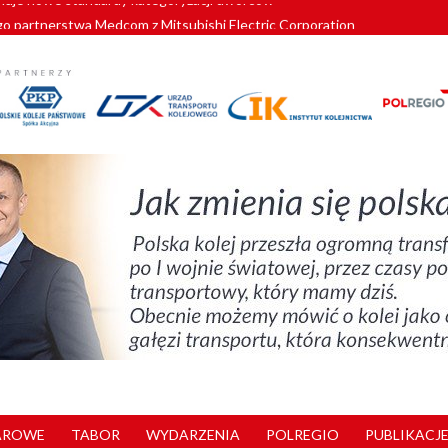
o partnerstwa Medcom z Mitsubishi Electric Corporation
tnerem „Lata na Dolnym Śląsku”. We Wrocławiu rusza weekend pełen reg
pomorskie znów szuka dostawcy nowych EZT
ach kolejowych w północnej Wielkopolsce. Łatwiejsze dojazdy do pracy i 
nuje nowe standardy kategoryzacji dworców
AROWE
TABOR
WYDARZENIA
POLREGIO
PUBLIKACJE