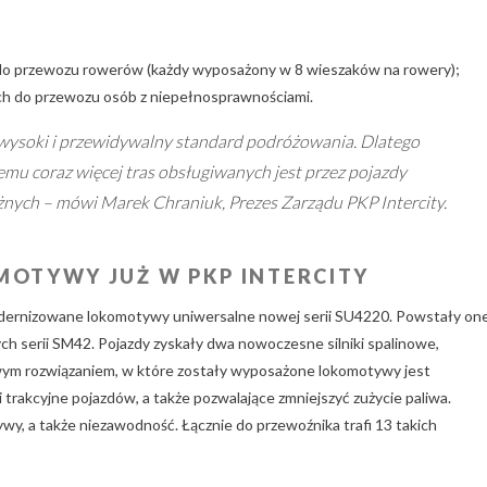
 do przewozu rowerów (każdy wyposażony w 8 wieszaków na rowery);
h do przewozu osób z niepełnosprawnościami.
soki i przewidywalny standard podróżowania. Dlatego
mu coraz więcej tras obsługiwanych jest przez pojazdy
nych – mówi Marek Chraniuk, Prezes Zarządu PKP Intercity.
OTYWY JUŻ W PKP INTERCITY
odernizowane lokomotywy uniwersalne nowej serii SU4220. Powstały on
h serii SM42. Pojazdy zyskały dwa nowoczesne silniki spalinowe,
owym rozwiązaniem, w które zostały wyposażone lokomotywy jest
rakcyjne pojazdów, a także pozwalające zmniejszyć zużycie paliwa.
y, a także niezawodność. Łącznie do przewoźnika trafi 13 takich