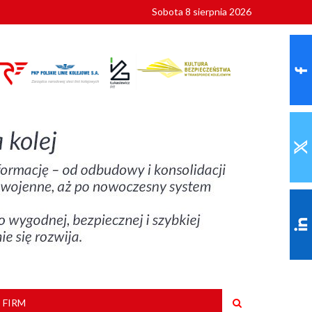
Sobota 8 sierpnia 2026
ionalnych
szkoły
 FIRM