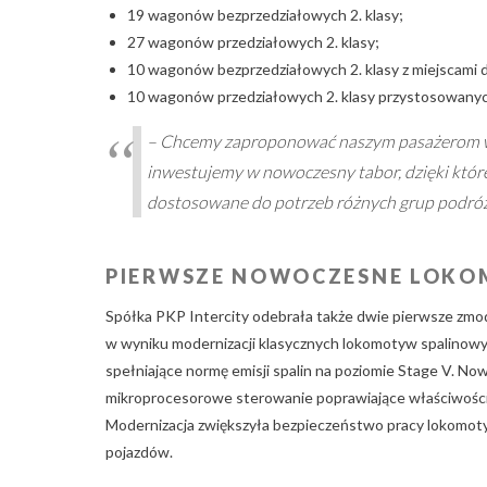
19 wagonów bezprzedziałowych 2. klasy;
27 wagonów przedziałowych 2. klasy;
10 wagonów bezprzedziałowych 2. klasy z miejscami
10 wagonów przedziałowych 2. klasy przystosowanyc
– Chcemy zaproponować naszym pasażerom wy
inwestujemy w nowoczesny tabor, dzięki które
dostosowane do potrzeb różnych grup podróż
PIERWSZE NOWOCZESNE LOKOM
Spółka PKP Intercity odebrała także dwie pierwsze zm
w wyniku modernizacji klasycznych lokomotyw spalinowyc
spełniające normę emisji spalin na poziomie Stage V. N
mikroprocesorowe sterowanie poprawiające właściwości t
Modernizacja zwiększyła bezpieczeństwo pracy lokomotyw
pojazdów.