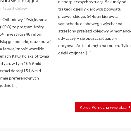
ostka wspierająca
niebezpiecznych sytuacji. Sekundy od
Author
Raport Kolejowy
tragedii dzieliły kierowcę z powiatu
przeworskiego. 54-letni kierowca
n Odbudowy i Zwiększania
samochodu osobowego wjechał na
(KPO) to program, który
strzeżony przejazd kolejowy w momenci
 54 inwestycji i 48 reform.
gdy zaczęły się opuszczać zapory
ską gospodarkę oraz sprawi,
drogowe. Auto utknęło na torach. Tylko
a łatwiej znosić wszelkie
dzięki czujności […]
ramach KPO Polska otrzyma
łotych, w tym 106,9 mld
staci dotacji i 51,6 mld
ormie preferencyjnych
godnie […]
Korea Północna wysłała pierwszy pociąg towarowy do Chin