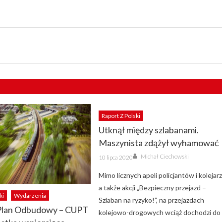
Raport Z Polski
Utknął między szlabanami.
Maszynista zdążył wyhamować
Author
Posted
Michał Ciechowski
10 lipca 2020
on
Mimo licznych apeli policjantów i kolejarz
a także akcji „Bezpieczny przejazd –
ki
Wydarzenia
Szlaban na ryzyko!”, na przejazdach
Plan Odbudowy – CUPT
kolejowo-drogowych wciąż dochodzi do