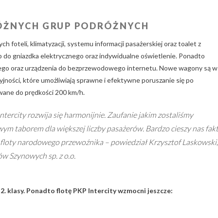
ŻNYCH GRUP PODRÓŻNYCH
oteli, klimatyzacji, systemu informacji pasażerskiej oraz toalet z
 do gniazdka elektrycznego oraz indywidualne oświetlenie. Ponadto
go oraz urządzenia do bezprzewodowego internetu. Nowe wagony są w
jności, które umożliwiają sprawne i efektywne poruszanie się po
owane do prędkości 200 km/h.
tercity rozwija się harmonijnie. Zaufanie jakim zostaliśmy
m taborem dla większej liczby pasażerów. Bardzo cieszy nas fakt
 floty narodowego przewoźnika – powiedział Krzysztof Laskowski,
ów Szynowych sp. z o.o.
 klasy. Ponadto flotę PKP Intercity wzmocni jeszcze: