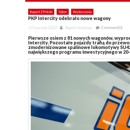
Raport Z Polski
Tabor
Wydarzenia
PKP Intercity odebrało nowe wagony
Posted
Author
19 stycznia 2022
Raport Kolejowy
Comment(0)
on
Pierwsze osiem z 81 nowych wagonów, wypr
Intercity. Pozostałe pojazdy trafią do przew
zmodernizowane spalinowe lokomotywy SU4220.
największego programu inwestycyjnego w 20-let