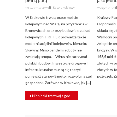
pełną parą
jako jedn
Author
Posted
Posted
Raport Kolejowy
23 kwietnia 2020
25 lipca 2022
on
on
W Krakowie trwają prace moście
Krajowy Pla
kolejowym nad Wisłą, na przystanku w
Odporności 
Bronowicach oraz przy budowie estakad
składa się z
kolejowych. PKP PLK prowadzą także
Wzmocni pol
modernizację linii kolejowej w kierunku
że będzie on
Skawiny. Mimo pandemii roboty nie
kryzysy. W 
zwalniają tempa. – Wirus nie zatrzymał
158,5 mld z
polskich budów. Inwestycje drogowe i
złotych w po
infrastrukturalne muszą się toczyć,
złotych w f
ponieważ stanowią motor rozwoju naszej
pożyczek. Z
gospodarki. Zarówno w Krakowie, jak […]
NAWIGACJA
Niebieski tramwaj z godną patronką [ZDJĘCIA]
WPISU