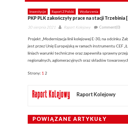
Inwestycje
Raport Z Polski
Wydarzenia
PKP PLK zakończyły prace na stacji Trzebinia
Posted
Author
30 sierpnia 2021
Raport Kolejowy
Comment(0)
on
Projekt „Modernizacja linii kolejowej E-30, na odcinku Z
jest przez Unię Europejską w ramach instrumentu CEF 
liniach warunki techniczne oraz zapewniła sprawny prze
regionalnych, aglomeracyjnych oraz składów towarowyc
Strony:
1
2
Raport Kolejowy
POWIĄZANE ARTYKUŁY