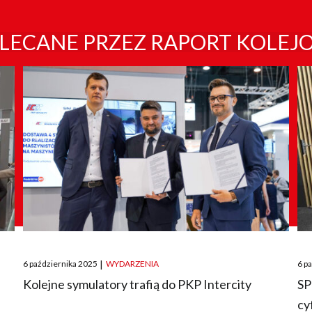
LECANE PRZEZ RAPORT KOLEJ
Posted
Pos
6 października 2025
|
WYDARZENIA
6 p
on
on
O
Kolejne symulatory trafią do PKP Intercity
SP
cy