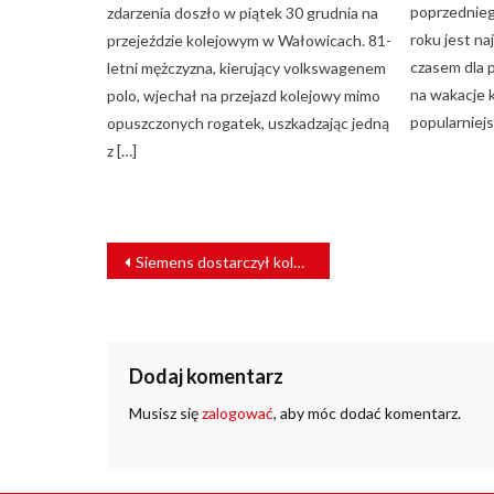
poprzedniego
zdarzenia doszło w piątek 30 grudnia na
roku jest n
przejeździe kolejowym w Wałowicach. 81-
czasem dla 
letni mężczyzna, kierujący volkswagenem
na wakacje k
polo, wjechał na przejazd kolejowy mimo
popularniejs
opuszczonych rogatek, uszkadzając jedną
z […]
NAWIGACJA
Siemens dostarczył kolejne pociągi Velaro RUS do Petersburga
WPISU
Dodaj komentarz
Musisz się
zalogować
, aby móc dodać komentarz.