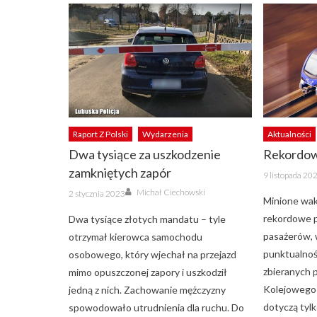
Raport Z Polski
Wydarzenia
Aktualności
Dwa tysiące za uszkodzenie
Rekordow
zamkniętych zapór
Posted
9 listopada 20
on
Author
Posted
Michał Ciechowski
2 stycznia 2023
on
Minione wak
rekordowe p
Dwa tysiące złotych mandatu – tyle
pasażerów, 
otrzymał kierowca samochodu
punktualność
osobowego, który wjechał na przejazd
zbieranych 
mimo opuszczonej zapory i uszkodził
Kolejowego 
jedną z nich. Zachowanie mężczyzny
dotyczą tyl
spowodowało utrudnienia dla ruchu. Do