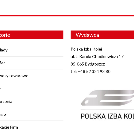
orie
Wydawca
Polska Izba Kolei
iady
ul. J. Karola Chodkiewicza 17
żer
85-065 Bydgoszcz
tel: +48 52 324 93 80
wozy towarowe
r
rzenia
egio
kacje Firm