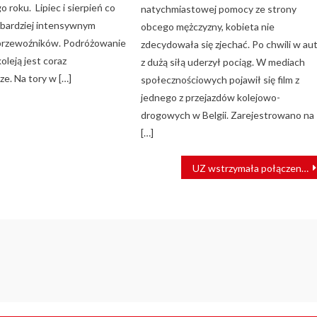
 roku. Lipiec i sierpień co
natychmiastowej pomocy ze strony
ajbardziej intensywnym
obcego mężczyzny, kobieta nie
przewoźników. Podróżowanie
zdecydowała się zjechać. Po chwili w au
oleją jest coraz
z dużą siłą uderzył pociąg. W mediach
ze. Na tory w […]
społecznościowych pojawił się film z
jednego z przejazdów kolejowo-
drogowych w Belgii. Zarejestrowano na
[…]
UZ wstrzymała połączenia w obwodzie donieckim. Powodem ostrzał artyleryjski