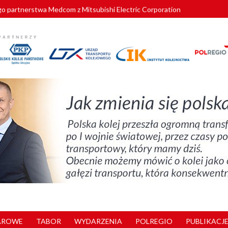
o partnerstwa Medcom z Mitsubishi Electric Corporation
tnerem „Lata na Dolnym Śląsku”. We Wrocławiu rusza weekend pełen reg
pomorskie znów szuka dostawcy nowych EZT
ach kolejowych w północnej Wielkopolsce. Łatwiejsze dojazdy do pracy i 
nuje nowe standardy kategoryzacji dworców
AROWE
TABOR
WYDARZENIA
POLREGIO
PUBLIKACJE