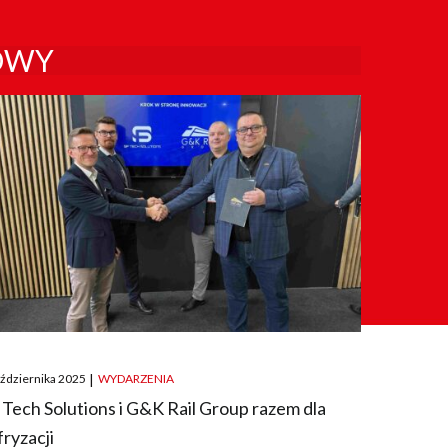
OWY
ted
aździernika 2025
|
WYDARZENIA
 Tech Solutions i G&K Rail Group razem dla
fryzacji