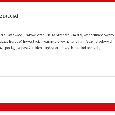
 [ZDJĘCIA]
abrze-Katowice-Kraków, etap IIb” za przeszło 2 mld zł, współfinansowany
„Łącząc Europę”. Inwestycja gwarantuje wymagane na międzynarodowych
jazd pociągów pasażerskich międzynarodowych, dalekobieżnych,
h.