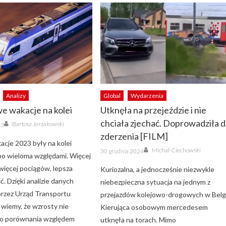
Analizy
Global
Wydarzenia
e wakacje na kolei
Utknęła na przejeździe i nie
Author
chciała zjechać. Doprowadziła 
Bartosz Jerzakowski
23
zderzenia [FILM]
acje 2023 były na kolei
Author
Posted
Michał Ciechowski
30 grudnia 2024
on
o wieloma względami. Więcej
więcej pociągów, lepsza
Kuriozalna, a jednocześnie niezwykle
. Dzięki analizie danych
niebezpieczna sytuacja na jednym z
przez Urząd Transportu
przejazdów kolejowo-drogowych w Belgi
wiemy, że wzrosty nie
Kierująca osobowym mercedesem
ko porównania względem
utknęła na torach. Mimo