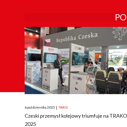
PO
Posted
6 października 2025
|
TARGI
on
Czeski przemysł kolejowy triumfuje na TRAK
2025