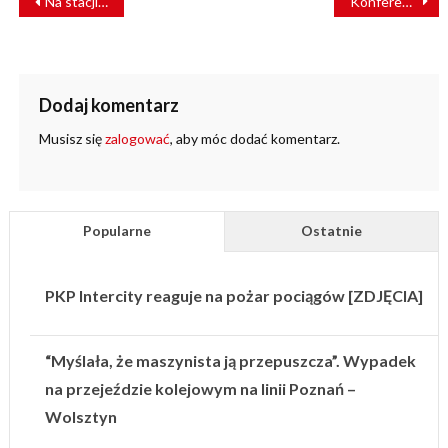
Na stacji Kondratowicza na linii metra M2 pojawiła się część peronu
Konferencja “Energetyka na Kolei” przełożona. Kiedy nowy termin?
WPISU
Dodaj komentarz
Musisz się
zalogować
, aby móc dodać komentarz.
Popularne
Ostatnie
PKP Intercity reaguje na pożar pociągów [ZDJĘCIA]
“Myślała, że maszynista ją przepuszcza”. Wypadek
na przejeździe kolejowym na linii Poznań –
Wolsztyn