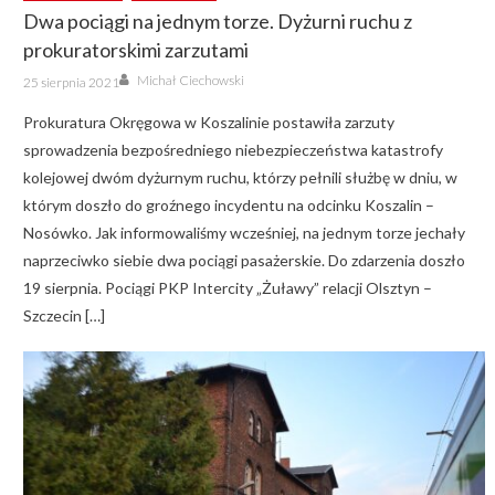
Dwa pociągi na jednym torze. Dyżurni ruchu z
prokuratorskimi zarzutami
Author
Posted
Michał Ciechowski
25 sierpnia 2021
on
Prokuratura Okręgowa w Koszalinie postawiła zarzuty
sprowadzenia bezpośredniego niebezpieczeństwa katastrofy
kolejowej dwóm dyżurnym ruchu, którzy pełnili służbę w dniu, w
którym doszło do groźnego incydentu na odcinku Koszalin –
Nosówko. Jak informowaliśmy wcześniej, na jednym torze jechały
naprzeciwko siebie dwa pociągi pasażerskie. Do zdarzenia doszło
19 sierpnia. Pociągi PKP Intercity „Żuławy” relacji Olsztyn –
Szczecin […]