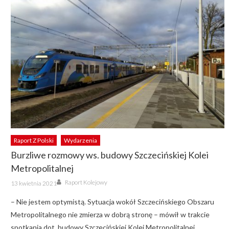
Raport Z Polski
Wydarzenia
Burzliwe rozmowy ws. budowy Szczecińskiej Kolei
Metropolitalnej
Author
Posted
Raport Kolejowy
13 kwietnia 2021
on
– Nie jestem optymistą. Sytuacja wokół Szczecińskiego Obszaru
Metropolitalnego nie zmierza w dobrą stronę – mówił w trakcie
spotkania dot. budowy Szczecińskiej Kolei Metropolitalnej