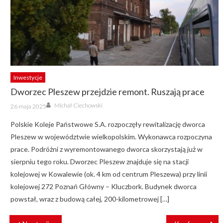
Inwestycje
Dworzec Pleszew przejdzie remont. Ruszają prace
Author
Posted
Michał Ciechowski
26 maja 2025
on
Polskie Koleje Państwowe S.A. rozpoczęły rewitalizację dworca
Pleszew w województwie wielkopolskim. Wykonawca rozpoczyna
prace. Podróżni z wyremontowanego dworca skorzystają już w
sierpniu tego roku. Dworzec Pleszew znajduje się na stacji
kolejowej w Kowalewie (ok. 4 km od centrum Pleszewa) przy linii
kolejowej 272 Poznań Główny – Kluczbork. Budynek dworca
powstał, wraz z budową całej, 200-kilometrowej […]
NAWIGACJA