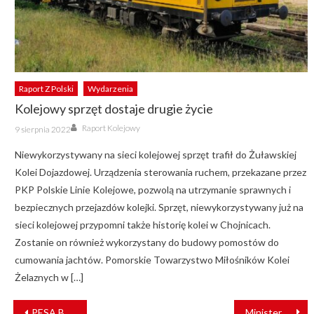
Raport Z Polski
Wydarzenia
Kolejowy sprzęt dostaje drugie życie
Author
Posted
Raport Kolejowy
9 sierpnia 2022
on
Niewykorzystywany na sieci kolejowej sprzęt trafił do Żuławskiej
Kolei Dojazdowej. Urządzenia sterowania ruchem, przekazane przez
PKP Polskie Linie Kolejowe, pozwolą na utrzymanie sprawnych i
bezpiecznych przejazdów kolejki. Sprzęt, niewykorzystywany już na
sieci kolejowej przypomni także historię kolei w Chojnicach.
Zostanie on również wykorzystany do budowy pomostów do
cumowania jachtów. Pomorskie Towarzystwo Miłośników Kolei
Żelaznych w […]
NAWIGACJA
PESA Bydgoszcz odmawia naprawy białoruskiego pociągu
Minister Grzegorz Puda: Tramwaj zmienił polskie miasta [WYWIAD]