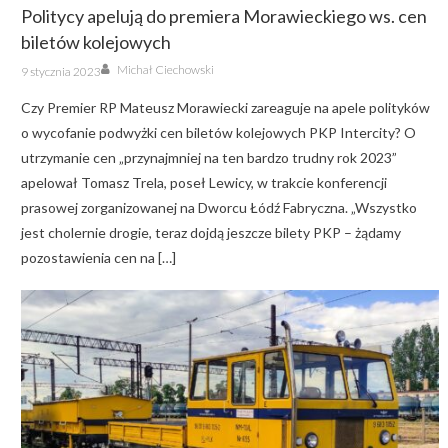
Politycy apelują do premiera Morawieckiego ws. cen
biletów kolejowych
Author
Posted
Michał Ciechowski
9 stycznia 2023
on
Czy Premier RP Mateusz Morawiecki zareaguje na apele polityków
o wycofanie podwyżki cen biletów kolejowych PKP Intercity? O
utrzymanie cen „przynajmniej na ten bardzo trudny rok 2023”
apelował Tomasz Trela, poseł Lewicy, w trakcie konferencji
prasowej zorganizowanej na Dworcu Łódź Fabryczna. „Wszystko
jest cholernie drogie, teraz dojdą jeszcze bilety PKP – żądamy
pozostawienia cen na […]