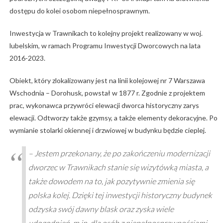
dostępu do kolei osobom niepełnosprawnym.
Inwestycja w Trawnikach to kolejny projekt realizowany w woj.
lubelskim, w ramach Programu Inwestycji Dworcowych na lata
2016-2023.
Obiekt, który zlokalizowany jest na linii kolejowej nr 7 Warszawa
Wschodnia – Dorohusk, powstał w 1877 r. Zgodnie z projektem
prac, wykonawca przywróci elewacji dworca historyczny zarys
elewacji. Odtworzy także gzymsy, a także elementy dekoracyjne. Po
wymianie stolarki okiennej i drzwiowej w budynku będzie cieplej.
– Jestem przekonany, że po zakończeniu modernizacji
dworzec w Trawnikach stanie się wizytówką miasta, a
także dowodem na to, jak pozytywnie zmienia się
polska kolej. Dzięki tej inwestycji historyczny budynek
odzyska swój dawny blask oraz zyska wiele
udogodnień, m.in. dla osób z niepełnosprawnościami,