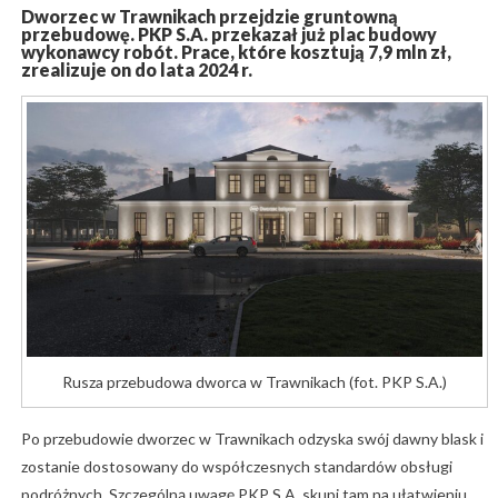
Dworzec w Trawnikach przejdzie gruntowną
przebudowę. PKP S.A. przekazał już plac budowy
wykonawcy robót. Prace, które kosztują 7,9 mln zł,
zrealizuje on do lata 2024 r.
Rusza przebudowa dworca w Trawnikach (fot. PKP S.A.)
Po przebudowie dworzec w Trawnikach odzyska swój dawny blask i
zostanie dostosowany do współczesnych standardów obsługi
podróżnych. Szczególną uwagę PKP S.A. skupi tam na ułatwieniu