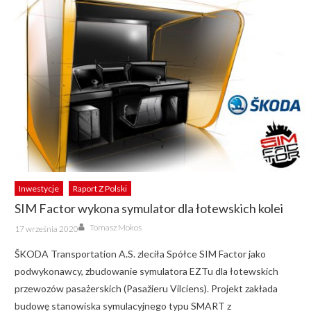
Inwestycje
Raport Z Polski
SIM Factor wykona symulator dla łotewskich kolei
Author
Posted
Tomasz Mokos
17 września 2020
on
ŠKODA Transportation A.S. zleciła Spółce SIM Factor jako
podwykonawcy, zbudowanie symulatora EZTu dla łotewskich
przewozów pasażerskich (Pasažieru Vilciens). Projekt zakłada
budowę stanowiska symulacyjnego typu SMART z