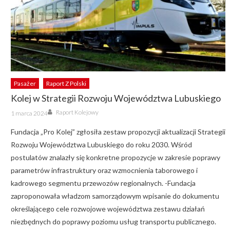
Pasażer
Raport Z Polski
Kolej w Strategii Rozwoju Województwa Lubuskiego
Author
Posted
Raport Kolejowy
1 marca 2024
on
Fundacja „Pro Kolej” zgłosiła zestaw propozycji aktualizacji Strategii
Rozwoju Województwa Lubuskiego do roku 2030. Wśród
postulatów znalazły się konkretne propozycje w zakresie poprawy
parametrów infrastruktury oraz wzmocnienia taborowego i
kadrowego segmentu przewozów regionalnych. -Fundacja
zaproponowała władzom samorządowym wpisanie do dokumentu
określającego cele rozwojowe województwa zestawu działań
niezbędnych do poprawy poziomu usług transportu publicznego.