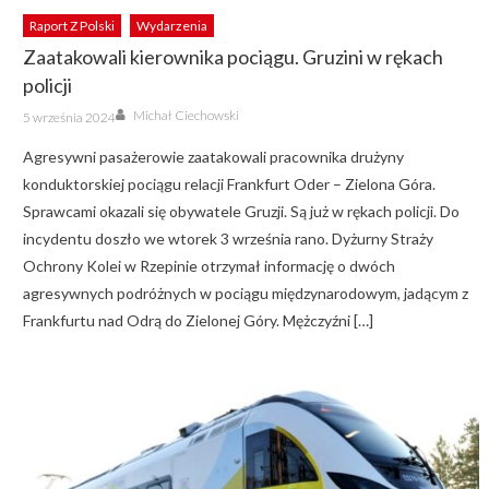
Raport Z Polski
Wydarzenia
Zaatakowali kierownika pociągu. Gruzini w rękach
policji
Author
Posted
Michał Ciechowski
5 września 2024
on
Agresywni pasażerowie zaatakowali pracownika drużyny
konduktorskiej pociągu relacji Frankfurt Oder – Zielona Góra.
Sprawcami okazali się obywatele Gruzji. Są już w rękach policji. Do
incydentu doszło we wtorek 3 września rano. Dyżurny Straży
Ochrony Kolei w Rzepinie otrzymał informację o dwóch
agresywnych podróżnych w pociągu międzynarodowym, jadącym z
Frankfurtu nad Odrą do Zielonej Góry. Mężczyźni […]