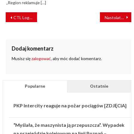
„Region reklamuje […]
NAWIGACJA
CTL Logistics straci certyfikat bezpieczeństwa? Spółka wydała oświadczenie
Nastolatkowie chcieli wykoleić pociągi? Funkcjonariusze SOK zdążyli na czas
WPISU
Dodaj komentarz
Musisz się
zalogować
, aby móc dodać komentarz.
Popularne
Ostatnie
PKP Intercity reaguje na pożar pociągów [ZDJĘCIA]
“Myślała, że maszynista ją przepuszcza”. Wypadek
na przejeździe kolejowym na linii Poznań –