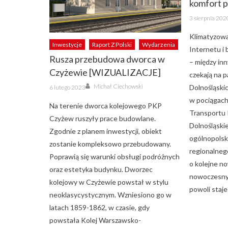
komfort 
Posted
3 sierpnia 202
on
Klimatyzowa
Inwestycje
Raport Z Polski
Wydarzenia
Internetu i
Rusza przebudowa dworca w
– między in
Czyżewie [WIZUALIZACJE]
czekają na 
Author
Posted
Michał Ciechowski
Dolnośląski
6 lutego 2023
on
w pociągach
Na terenie dworca kolejowego PKP
Transportu 
Czyżew ruszyły prace budowlane.
Dolnośląskie
Zgodnie z planem inwestycji, obiekt
ogólnopolski
zostanie kompleksowo przebudowany.
regionalneg
Poprawią się warunki obsługi podróżnych
o kolejne n
oraz estetyka budynku. Dworzec
nowoczesny
kolejowy w Czyżewie powstał w stylu
powoli staje
neoklasycystycznym. Wzniesiono go w
latach 1859-1862, w czasie, gdy
powstała Kolej Warszawsko-