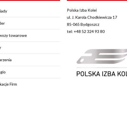
Polska Izba Kolei
iady
ul. J. Karola Chodkiewicza 17
żer
85-065 Bydgoszcz
tel: +48 52 324 93 80
wozy towarowe
r
rzenia
egio
kacje Firm