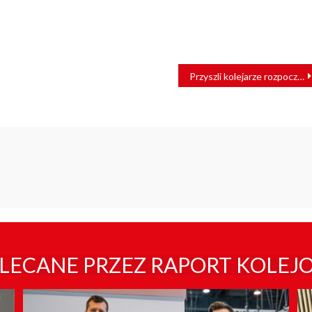
Przyszli kolejarze rozpoczęli naukę w 47 szkołach
LECANE PRZEZ RAPORT KOLEJ