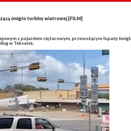
zącą śmigło turbiny wiatrowej [FILM]
olejowym z pojazdem ciężarowym, przewożącym łopatę śmigł
ling w Teksasie.