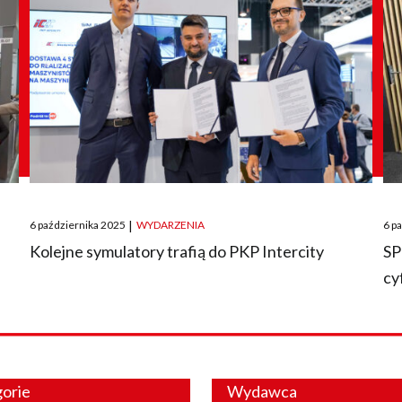
Posted
Pos
6 października 2025
|
WYDARZENIA
6 p
on
on
O
Kolejne symulatory trafią do PKP Intercity
SP
cy
orie
Wydawca