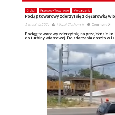
Global
Przewozy Towarowe
Wydarzenia
Pociąg towarowy zderzył się z ciężarówką wio
Posted
Author
1 września 2021
Michał Ciechowski
Comment(0)
on
Pociąg towarowy zderzył się na przejeździe k
do turbiny wiatrowej. Do zdarzenia doszło w Lu