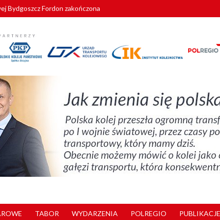
wej Bydgoszcz Fordon zakończona
zystkie Vectrony na 230 km/h
pociągi od PESA. Sześć nowoczesnych ELF-ów wyjedzie na tory w 202
c dla GySEV gotowe
zielą się doświadczeniami z ukraińskim partnerem kolejowym
AROWE
TABOR
WYDARZENIA
POLREGIO
PUBLIKACJE