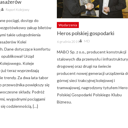
pasażerów
Author
Raport Kolejowy
0
ne pociągi, dostęp do
Wydarzenia
 bezgotówkowy zakup biletów
Heros polskiej gospodarki
nymi takie udogodnienia
Author
Posted
MD
pasażerów Kolei
6 grudnia 2019
on
ch. Dane dotyczące komfortu
MABO Sp. z o.o., producent konstrukcji
 opublikował Urząd
stalowych dla przemysłu i infrastruktur
Kolejowego. Koleje
drogowej oraz drugi na świecie
 już teraz wyprzedzają
producent nowej generacji urządzenia d
e trendy. Za dwa lata tabor
górnej sieci trakcyjnej kolejowej i
o przewoźnika powiększy się
tramwajowej, nagrodzony tytułem Hero
owoczesne składy. Podróż
Polskiej Gospodarki Polskiego Klubu
mi, wygodnymi pociągami
Biznesu.
 się codziennością, […]