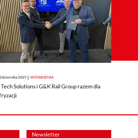
ted
aździernika 2025
|
WYDARZENIA
 Tech Solutions i G&K Rail Group razem dla
fryzacji
Newsletter