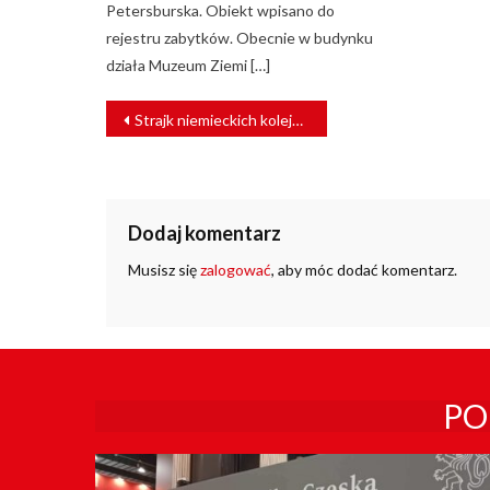
Petersburska. Obiekt wpisano do
rejestru zabytków. Obecnie w budynku
działa Muzeum Ziemi […]
NAWIGACJA
Strajk niemieckich kolejarzy. Zmiany dla pasażerów PKP Intercity
WPISU
Dodaj komentarz
Musisz się
zalogować
, aby móc dodać komentarz.
PO