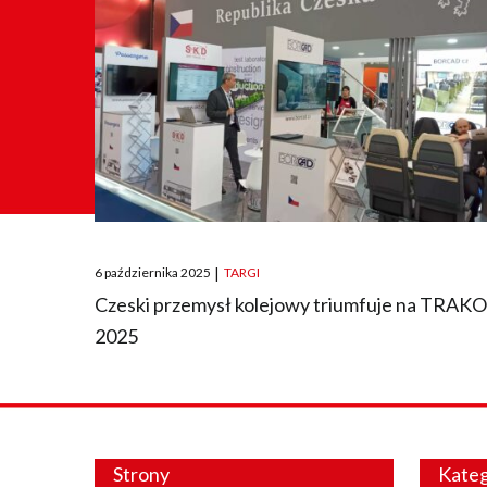
Posted
6 października 2025
|
TARGI
on
Czeski przemysł kolejowy triumfuje na TRAK
2025
Strony
Kateg