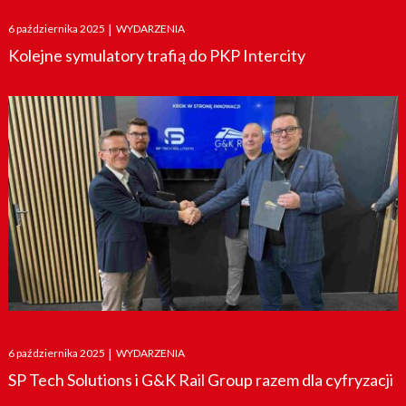
Posted
6 października 2025
|
WYDARZENIA
on
Kolejne symulatory trafią do PKP Intercity
Posted
6 października 2025
|
WYDARZENIA
on
SP Tech Solutions i G&K Rail Group razem dla cyfryzacji