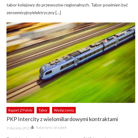
tabor kolejowy do przewozów regionalnych. Tabor powinien być
zeroemisyjny/elektryczny […]
Raport Z Polski
Tabor
Wydarzenia
PKP Intercity z wielomiliardowymi kontraktami
Author
Posted
Katarzyna Jarząbek
9 stycznia 2022
on