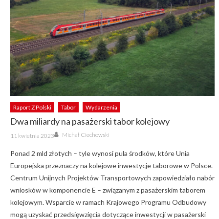
Raport Z Polski
Tabor
Wydarzenia
Dwa miliardy na pasażerski tabor kolejowy
Author
Posted
Michał Ciechowski
11 kwietnia 2023
on
Ponad 2 mld złotych – tyle wynosi pula środków, które Unia
Europejska przeznaczy na kolejowe inwestycje taborowe w Polsce.
Centrum Unijnych Projektów Transportowych zapowiedziało nabór
wniosków w komponencie E – związanym z pasażerskim taborem
kolejowym. Wsparcie w ramach Krajowego Programu Odbudowy
mogą uzyskać przedsięwzięcia dotyczące inwestycji w pasażerski