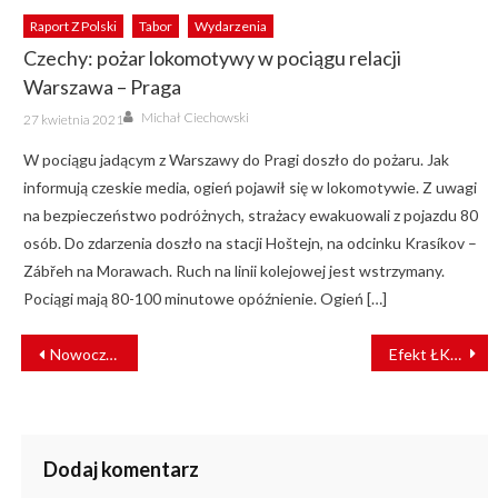
Raport Z Polski
Tabor
Wydarzenia
Czechy: pożar lokomotywy w pociągu relacji
Warszawa – Praga
Author
Posted
Michał Ciechowski
27 kwietnia 2021
on
W pociągu jadącym z Warszawy do Pragi doszło do pożaru. Jak
informują czeskie media, ogień pojawił się w lokomotywie. Z uwagi
na bezpieczeństwo podróżnych, strażacy ewakuowali z pojazdu 80
osób. Do zdarzenia doszło na stacji Hoštejn, na odcinku Krasíkov –
Zábřeh na Morawach. Ruch na linii kolejowej jest wstrzymany.
Pociągi mają 80-100 minutowe opóźnienie. Ogień […]
NAWIGACJA
Nowoczesna kolej w centrum uwagi – branża spotka się w Juracie
Efekt ŁKA: Jak regionalna kolej zmieniła Łódzkie
WPISU
Dodaj komentarz