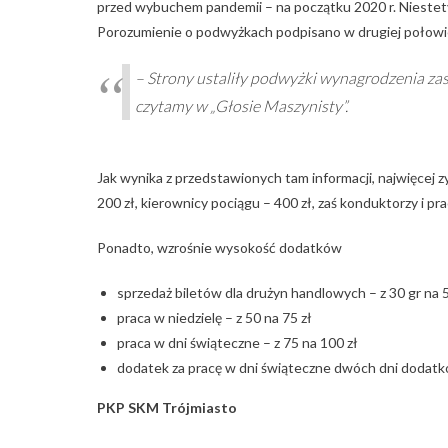
przed wybuchem pandemii – na początku 2020 r. Niestety
Porozumienie o podwyżkach podpisano w drugiej połowi
– Strony ustaliły podwyżki wynagrodzenia za
czytamy w „Głosie Maszynisty”.
Jak wynika z przedstawionych tam informacji, najwięcej z
200 zł, kierownicy pociągu – 400 zł, zaś konduktorzy i pr
Ponadto, wzrośnie wysokość dodatków
sprzedaż biletów dla drużyn handlowych – z 30 gr na 5
praca w niedzielę – z 50 na 75 zł
praca w dni świąteczne – z 75 na 100 zł
dodatek za pracę w dni świąteczne dwóch dni dodatk
PKP SKM Trójmiasto