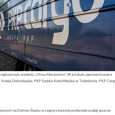
 najnowszym wydaniu „Głosu Maszynisty”. W artykule zaprezentowano
 Koleje Dolnośląskie, PKP Szybka Kolej Miejska w Trójmieście, PKP Carg
wych na Dolnym Śląsku w Legnicy kwestię podwyżek podjął jeszcze