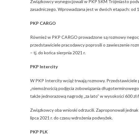
Związkowcy wynegocjowali w PKP SKM Trójmiasto podwyż
zasadniczego. Wprowadzana jest w dwóch etapach: od 1 cz
PKP CARGO
Również w PKP CARGO prowadzone są rozmowy negocjacy
przedstawiciele pracodawcy poprosili o zawieszenie roz
– tj. do końca sierpnia 2021 r.
PKP Intercity
W PKP Intercity wciąż trwają rozmowy. Przedstawiciele
„niemożnością podjęcia zobowiązania długoterminowego
także jednorazową nagrodę „za lato” w wysokości 600 zł/
Związkowcy oba wnioski odrzucili. Zaproponowali jednak
lipca 2021 r. do czasu wdrożenia podwyżek.
PKP PLK