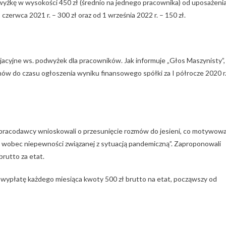
kę w wysokości 450 zł (średnio na jednego pracownika) od uposażeni
erwca 2021 r. – 300 zł oraz od 1 września 2022 r. – 150 zł.
jne ws. podwyżek dla pracowników. Jak informuje „Głos Maszynisty”,
mów do czasu ogłoszenia wyniku finansowego spółki za I półrocze 2020 r
 pracodawcy wnioskowali o przesunięcie rozmów do jesieni, co motywowa
 wobec niepewności związanej z sytuacją pandemiczną”. Zaproponowali
brutto za etat.
 wypłatę każdego miesiąca kwoty 500 zł brutto na etat, począwszy od