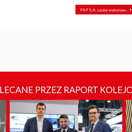
PKP S.A. szuka wykonawcy modernizacji dworca w Dąbrowie Górniczej [WIZUALIZACJE]
LECANE PRZEZ RAPORT KOLEJ