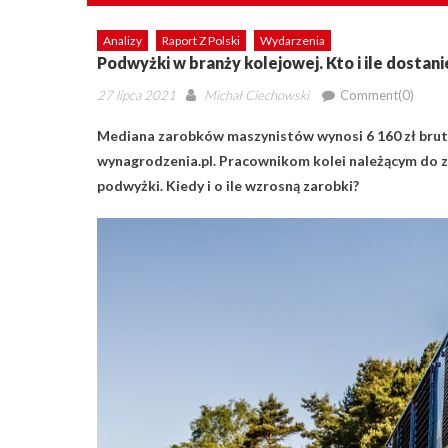
Analizy
Raport Z Polski
Wydarzenia
Podwyżki w branży kolejowej. Kto i ile dostani
Posted
Author
27 lipca 2021
Michał Ciechowski
Comment(0)
on
Mediana zarobków maszynistów wynosi 6 160 zł brutt
wynagrodzenia.pl. Pracownikom kolei należącym do
podwyżki. Kiedy i o ile wzrosną zarobki?