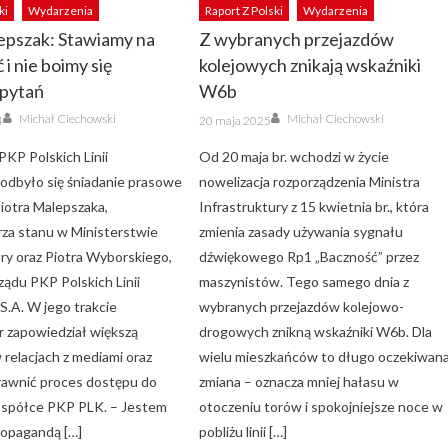
ki
Wydarzenia
Raport Z Polski
Wydarzenia
epszak: Stawiamy na
Z wybranych przejazdów
i nie boimy się
kolejowych znikają wskaźniki
 pytań
W6b
Author
Author
Posted
Michał Ciechowski
Michał Ciechowski
4
20 maja 2025
on
PKP Polskich Linii
Od 20 maja br. wchodzi w życie
odbyło się śniadanie prasowe
nowelizacja rozporządzenia Ministra
Piotra Malepszaka,
Infrastruktury z 15 kwietnia br., która
za stanu w Ministerstwie
zmienia zasady używania sygnału
ury oraz Piotra Wyborskiego,
dźwiękowego Rp1 „Baczność” przez
ządu PKP Polskich Linii
maszynistów. Tego samego dnia z
S.A. W jego trakcie
wybranych przejazdów kolejowo-
r zapowiedział większą
drogowych znikną wskaźniki W6b. Dla
 relacjach z mediami oraz
wielu mieszkańców to długo oczekiwan
rawnić proces dostępu do
zmiana – oznacza mniej hałasu w
w spółce PKP PLK. – Jestem
otoczeniu torów i spokojniejsze noce w
opagandą […]
pobliżu linii […]