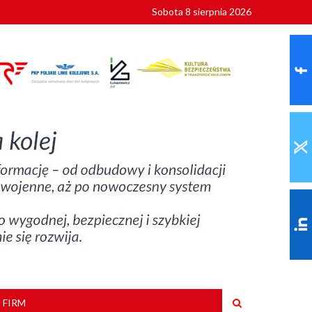
Sobota 8 sierpnia 2026
ionalnych
szkoły
 FIRM