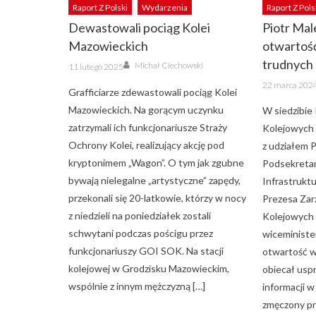
Raport Z Polski
Wydarzenia
Raport Z Pols
Dewastowali pociąg Kolei
Piotr Mal
Mazowieckich
otwartość 
Author
trudnych
Posted
Michał Ciechowski
11 lutego 2025
on
Posted
22 marca 202
on
Grafficiarze zdewastowali pociąg Kolei
Mazowieckich. Na gorącym uczynku
W siedzibie 
zatrzymali ich funkcjonariusze Straży
Kolejowych 
Ochrony Kolei, realizujący akcję pod
z udziałem 
kryptonimem „Wagon”. O tym jak zgubne
Podsekretar
bywają nielegalne „artystyczne” zapędy,
Infrastrukt
przekonali się 20-latkowie, którzy w nocy
Prezesa Zar
z niedzieli na poniedziałek zostali
Kolejowych 
schwytani podczas pościgu przez
wiceministe
funkcjonariuszy GOI SOK. Na stacji
otwartość w
kolejowej w Grodzisku Mazowieckim,
obiecał usp
wspólnie z innym mężczyzną […]
informacji 
zmęczony pr