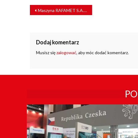
NAWIGACJA
Maszyna RAFAMET S.A. będzie pracować na czeskim rynku
WPISU
Dodaj komentarz
Musisz się
zalogować
, aby móc dodać komentarz.
PO