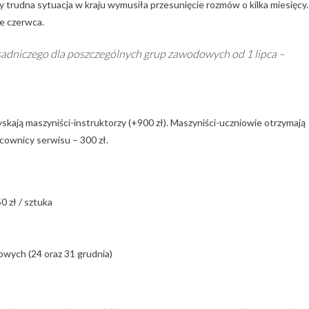
 trudna sytuacja w kraju wymusiła przesunięcie rozmów o kilka miesięcy.
e czerwca.
sadniczego dla poszczególnych grup zawodowych od 1 lipca –
yskają maszyniści-instruktorzy (+900 zł). Maszyniści-uczniowie otrzymają
acownicy serwisu – 300 zł.
0 zł / sztuka
owych (24 oraz 31 grudnia)