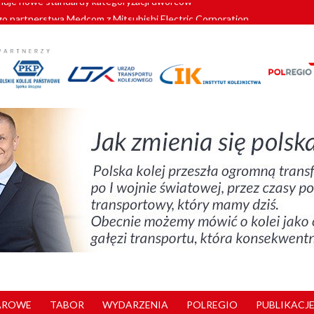
o partnerstwa Medcom z Mitsubishi Electric Corporation
tnerem „Lata na Dolnym Śląsku”. We Wrocławiu rusza weekend pełen reg
pomorskie znów szuka dostawcy nowych EZT
ach kolejowych w północnej Wielkopolsce. Łatwiejsze dojazdy do pracy i 
nuje nowe standardy kategoryzacji dworców
AROWE
TABOR
WYDARZENIA
POLREGIO
PUBLIKACJE