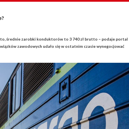
e?
o, średnie zarobki konduktorów to 3 740 zł brutto – podaje portal
 związków zawodowych udało się w ostatnim czasie wynegocjować