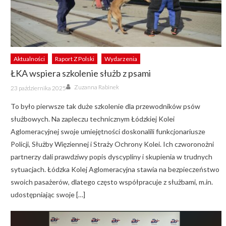
Aktualności
Raport Z Polski
Wydarzenia
ŁKA wspiera szkolenie służb z psami
Author
Posted
Zuzanna Rabinek
23 października 2025
on
To było pierwsze tak duże szkolenie dla przewodników psów
służbowych. Na zapleczu technicznym Łódzkiej Kolei
Aglomeracyjnej swoje umiejętności doskonalili funkcjonariusze
Policji, Służby Więziennej i Straży Ochrony Kolei. Ich czworonożni
partnerzy dali prawdziwy popis dyscypliny i skupienia w trudnych
sytuacjach. Łódzka Kolej Aglomeracyjna stawia na bezpieczeństwo
swoich pasażerów, dlatego często współpracuje z służbami, m.in.
udostępniając swoje […]