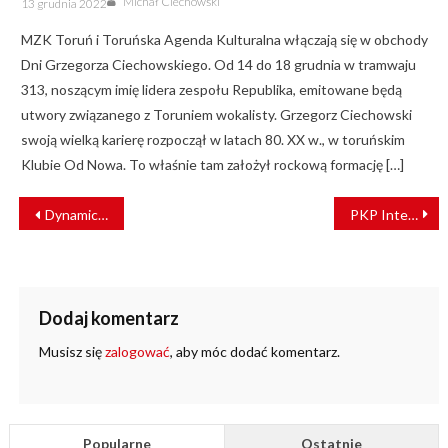
Michał Ciechowski
13 grudnia 2022
on
MZK Toruń i Toruńska Agenda Kulturalna włączają się w obchody
Dni Grzegorza Ciechowskiego. Od 14 do 18 grudnia w tramwaju
313, noszącym imię lidera zespołu Republika, emitowane będą
utwory związanego z Toruniem wokalisty. Grzegorz Ciechowski
swoją wielką karierę rozpoczął w latach 80. XX w., w toruńskim
Klubie Od Nowa. To właśnie tam założył rockową formację […]
NAWIGACJA
Dynamiczny rozwój – doświadczenia i plany na rozwój PKP Intercity Remtrak [WYWIAD]
PKP Intercity Remtrak rozpoczyna współpracę z Grupą Hitachi [ZDJĘCIA]
WPISU
Dodaj komentarz
Musisz się
zalogować
, aby móc dodać komentarz.
Popularne
Ostatnie