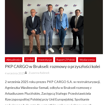
Aktualności
Global
Inwestycje
Raport Z Polski
Wydarzenia
PKP CARGO w Brukseli: rozmowy o przyszłości kolei
Author
Posted
Zuzanna Rabinek
4 września 2025
on
2 września 2025 roku prezes PKP CARGO S.A. w restrukturyzacji,
Agnieszka Wasilewska-Semail, odbyła w Brukseli rozmowę z
Arkadiuszem Plucińskim, Zastępcą Stałego Przedstawiciela
Rzeczypospolitej Polskiej przy Unii Europejskiej. Spotkanie