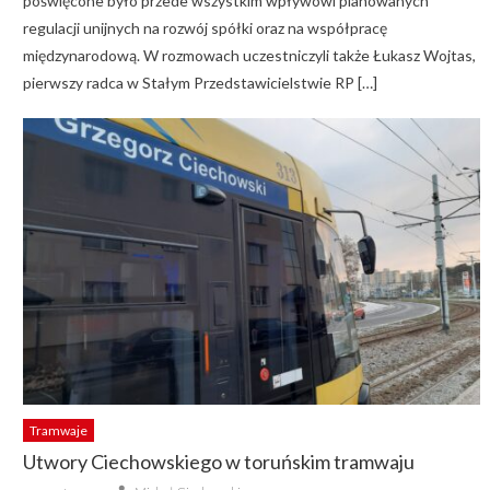
poświęcone było przede wszystkim wpływowi planowanych
regulacji unijnych na rozwój spółki oraz na współpracę
międzynarodową. W rozmowach uczestniczyli także Łukasz Wojtas,
pierwszy radca w Stałym Przedstawicielstwie RP […]
Tramwaje
Utwory Ciechowskiego w toruńskim tramwaju
Author
Posted