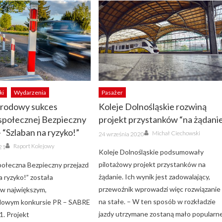
ki
Wydarzenia
Pasażer
rodowy sukces
Koleje Dolnośląskie rozwiną
społecznej Bezpieczny
projekt przystanków “na żądani
– “Szlaban na ryzyko!”
Author
Posted
Michał Ciechowski
24 września 2020
on
Author
Raport Kolejowy
21
Koleje Dolnośląskie podsumowały
pilotażowy projekt przystanków na
ołeczna Bezpieczny przejazd
żądanie. Ich wynik jest zadowalający,
a ryzyko!” została
przewoźnik wprowadzi więc rozwiązanie
w największym,
na stałe. – W ten sposób w rozkładzie
dowym konkursie PR – SABRE
jazdy utrzymane zostaną mało popularn
. Projekt