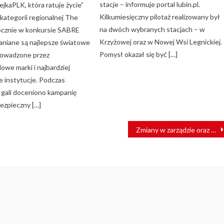
stacje – informuje portal lubin.pl.
jkaPLK, która ratuje życie”
Kilkumiesięczny pilotaż realizowany był
kategorii regionalnej The
na dwóch wybranych stacjach – w
rocznie w konkursie SABRE
Krzyżowej oraz w Nowej Wsi Legnickiej.
niane są najlepsze światowe
Pomysł okazał się być […]
rowadzone przez
owe marki i najbardziej
instytucje. Podczas
 gali doceniono kampanię
ezpieczny […]
Zmiany w zarządzie oraz Radzie Nadzorczej spółki CPK