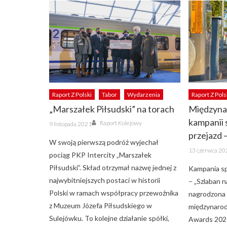
Raport Z Polski
Tabor
Wydarzenia
Raport Z Pols
„Marszałek Piłsudski” na torach
Międzyna
Author
kampanii 
Posted
Raport Kolejowy
9 listopada 2021
on
przejazd 
W swoją pierwszą podróż wyjechał
Posted
13 czerwca 20
on
pociąg PKP Intercity „Marszałek
Piłsudski”. Skład otrzymał nazwę jednej z
Kampania sp
najwybitniejszych postaci w historii
– „Szlaban n
Polski w ramach współpracy przewoźnika
nagrodzona 
z Muzeum Józefa Piłsudskiego w
międzynaro
Sulejówku. To kolejne działanie spółki,
Awards 2021