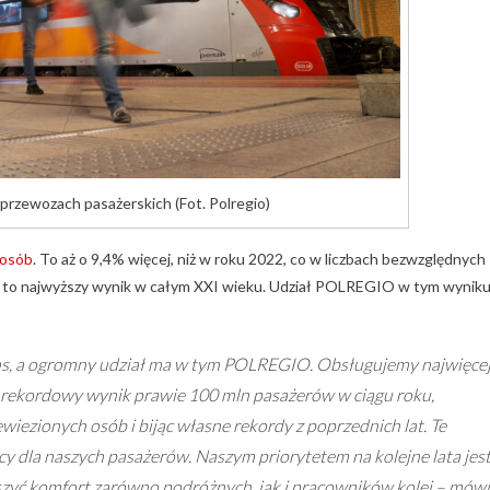
rzewozach pasażerskich (Fot. Polregio)
 osób
. To aż o 9,4% więcej, niż w roku 2022, co w liczbach bezwzględnych
t to najwyższy wynik w całym XXI wieku. Udział POLREGIO w tym wynik
ns, a ogromny udział ma w tym POLREGIO. Obsługujemy najwięce
y rekordowy wynik prawie 100 mln pasażerów w ciągu roku,
wiezionych osób i bijąc własne rekordy z poprzednich lat. Te
acy dla naszych pasażerów. Naszym priorytetem na kolejne lata jes
zyć komfort zarówno podróżnych, jak i pracowników kolei – mówi