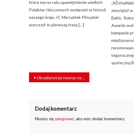
które ma na celu upamiętnienie wielkich
„#ŻółtaNakle
Polaków i kluczowych wydarzeń w historii
zwyciężył w 
naszego kraju. IC Marszałek Piłsudski
Baltic. Rok
wyruszył w pierwszą trasę […]
Awards wyła
kampanie p
międzynarod
renomowane 
tegorocznej
społeczną B
NAWIGACJA
Ukrzaliznytsia tworzy nowy system antykorupcyjny
WPISU
Dodaj komentarz
Musisz się
zalogować
, aby móc dodać komentarz.