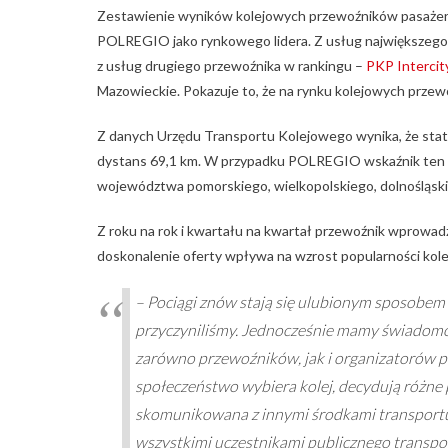
Zestawienie wyników kolejowych przewoźników pasażers
POLREGIO jako rynkowego lidera. Z usług największego 
z usług drugiego przewoźnika w rankingu –
PKP Intercit
Mazowieckie. Pokazuje to, że na rynku kolejowych prz
Z danych Urzędu Transportu Kolejowego wynika, że stat
dystans 69,1 km. W przypadku POLREGIO wskaźnik ten wyn
województwa pomorskiego, wielkopolskiego, dolnośląski
Z roku na rok i kwartału na kwartał przewoźnik wprowadz
doskonalenie oferty wpływa na wzrost popularności kole
– Pociągi znów stają się ulubionym sposobem d
przyczyniliśmy. Jednocześnie mamy świadomoś
zarówno przewoźników, jak i organizatorów pu
społeczeństwo wybiera kolej, decydują różne p
skomunikowana z innymi środkami transport
wszystkimi uczestnikami publicznego transport