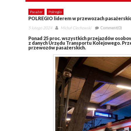
Pasażer
Polregio
POLREGIO liderem w przewozach pasażerski
Posted
Author
5 lutego 2024
Michał Ciechowski
Comment(0)
on
Ponad 25 proc. wszystkich przejazdów osobo
z danych Urzędu Transportu Kolejowego. Prze
przewozów pasażerskich.