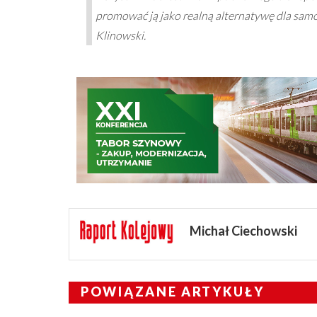
promować ją jako realną alternatywę dla sa
Klinowski.
Michał Ciechowski
POWIĄZANE ARTYKUŁY