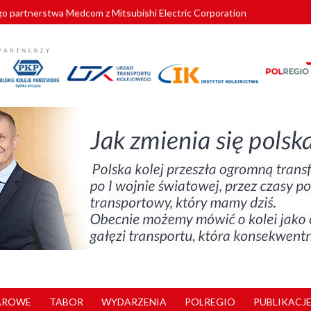
o partnerstwa Medcom z Mitsubishi Electric Corporation
tnerem „Lata na Dolnym Śląsku”. We Wrocławiu rusza weekend pełen reg
pomorskie znów szuka dostawcy nowych EZT
ach kolejowych w północnej Wielkopolsce. Łatwiejsze dojazdy do pracy i 
nuje nowe standardy kategoryzacji dworców
AROWE
TABOR
WYDARZENIA
POLREGIO
PUBLIKACJE