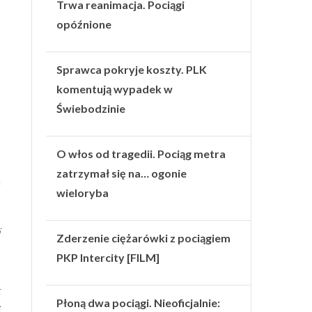
Trwa reanimacja. Pociągi
opóźnione
Sprawca pokryje koszty. PLK
komentują wypadek w
Świebodzinie
O włos od tragedii. Pociąg metra
zatrzymał się na… ogonie
u
wieloryba
j
Zderzenie ciężarówki z pociągiem
PKP Intercity [FILM]
t
Płoną dwa pociągi. Nieoficjalnie: