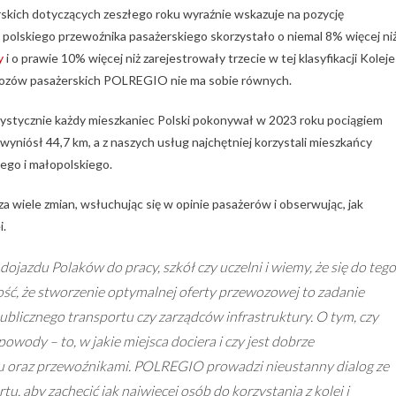
kich dotyczących zeszłego roku wyraźnie wskazuje na pozycję
polskiego przewoźnika pasażerskiego skorzystało o niemal 8% więcej ni
y
i o prawie 10% więcej niż zarejestrowały trzecie w tej klasyfikacji Koleje
ewozów pasażerskich POLREGIO nie ma sobie równych.
ystycznie każdy mieszkaniec Polski pokonywał w 2023 roku pociągiem
iósł 44,7 km, a z naszych usług najchętniej korzystali mieszkańcy
ego i małopolskiego.
a wiele zmian, wsłuchując się w opinie pasażerów i obserwując, jak
i.
ojazdu Polaków do pracy, szkół czy uczelni i wiemy, że się do tego
ć, że stworzenie optymalnej oferty przewozowej to zadanie
blicznego transportu czy zarządców infrastruktury. O tym, czy
owody – to, w jakie miejsca dociera i czy jest dobrze
u oraz przewoźnikami. POLREGIO prowadzi nieustanny dialog ze
u, aby zachęcić jak najwięcej osób do korzystania z kolei i