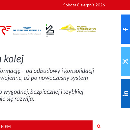
Sobota 8 sierpnia 2026
ionalnych
szkoły
 FIRM