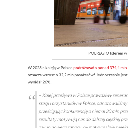
POLREGIO liderem w p
W 2023 r. koleją w Polsce
podróżowało ponad 374,4 mln
oznacza wzrost o 32,2 mln pasażerów! Jednocześnie jes
wyniósł 26%.
– Kolej przeżywa w Polsce prawdziwy renesa
stacji i przystanków w Polsce, odnotowaliśm
prześcigając konkurencję o niemal 30 mln prze
rezultaty motywują nas do dalszej ciężkiej pr
zakup nowego taboru, by maksymalnie zwięks