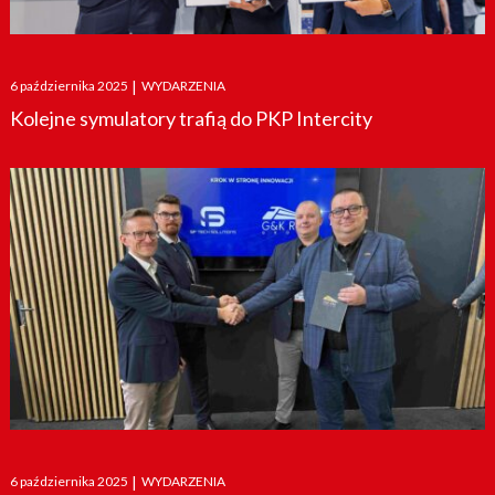
Posted
6 października 2025
|
WYDARZENIA
on
Kolejne symulatory trafią do PKP Intercity
Posted
6 października 2025
|
WYDARZENIA
on