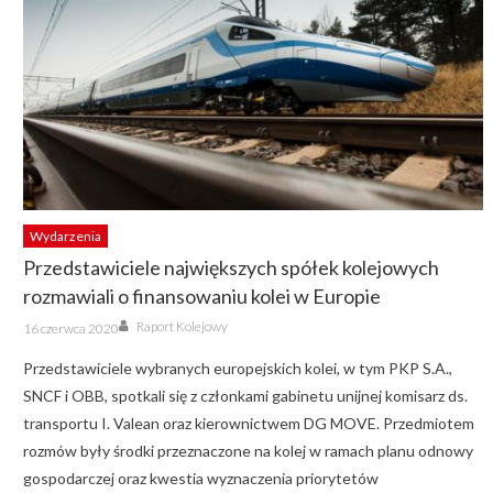
Wydarzenia
Przedstawiciele największych spółek kolejowych
rozmawiali o finansowaniu kolei w Europie
Author
Posted
Raport Kolejowy
16 czerwca 2020
on
Przedstawiciele wybranych europejskich kolei, w tym PKP S.A.,
SNCF i OBB, spotkali się z członkami gabinetu unijnej komisarz ds.
transportu I. Valean oraz kierownictwem DG MOVE. Przedmiotem
rozmów były środki przeznaczone na kolej w ramach planu odnowy
gospodarczej oraz kwestia wyznaczenia priorytetów