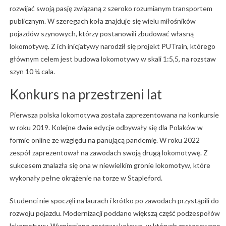
rozwijać swoją pasję związaną z szeroko rozumianym transportem
publicznym. W szeregach koła znajduje się wielu miłośników
pojazdów szynowych, którzy postanowili zbudować własną
lokomotywę. Z ich inicjatywy narodził się projekt PUTrain, którego
głównym celem jest budowa lokomotywy w skali 1:5,5, na rozstaw
szyn 10 ¼ cala.
Konkurs na przestrzeni lat
Pierwsza polska lokomotywa została zaprezentowana na konkursie
w roku 2019. Kolejne dwie edycje odbywały się dla Polaków w
formie online ze względu na panującą pandemię. W roku 2022
zespół zaprezentował na zawodach swoją drugą lokomotywę. Z
sukcesem znalazła się ona w niewielkim gronie lokomotyw, które
wykonały pełne okrążenie na torze w Stapleford.
Studenci nie spoczęli na laurach i krótko po zawodach przystąpili do
rozwoju pojazdu. Modernizacji poddano większą część podzespołów
lokomotywy. Wymieniono zestawy kołowe, w których zastosowano