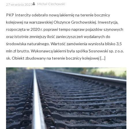
Author
Posted
Michał Ciechowski
27 września 2023
on
PKP Intercity odebrało nową lakiernię na terenie bocznicy
kolejowej na warszawskiej Olszynce Grochowskiej. Inwestycja,
rozpoczęta w 2020 r. poprawi tempo napraw pojazdów szynowych
oraz istotnie zmniejszy ilość zanieczyszczeń wydalanych do
środowiska naturalnego. Wartość zamówienia wyniosła blisko 3,5
mln zł brutto. Wykonawcą lakierni była spółka Sosnowski sp. z o.o.
sk. Obiekt zbudowany na terenie bocznicy kolejowej […]