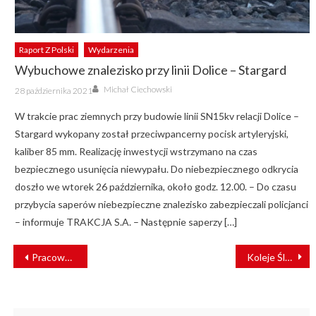
Raport Z Polski
Wydarzenia
Wybuchowe znalezisko przy linii Dolice – Stargard
Author
Posted
Michał Ciechowski
28 października 2021
on
W trakcie prac ziemnych przy budowie linii SN15kv relacji Dolice –
Stargard wykopany został przeciwpancerny pocisk artyleryjski,
kaliber 85 mm. Realizację inwestycji wstrzymano na czas
bezpiecznego usunięcia niewypału. Do niebezpiecznego odkrycia
doszło we wtorek 26 października, około godz. 12.00. – Do czasu
przybycia saperów niebezpieczne znalezisko zabezpieczali policjanci
– informuje TRAKCJA S.A. – Następnie saperzy […]
NAWIGACJA
Pracownicy POLREGIO otrzymają dodatkowe pieniądze
Koleje Śląskie ponownie wydzierżawią EN57AKM od Kolei Mazowieckich
WPISU