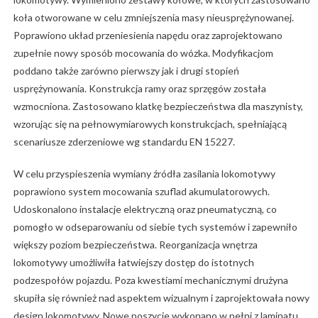
koła otworowane w celu zmniejszenia masy nieusprężynowanej.
Poprawiono układ przeniesienia napędu oraz zaprojektowano
zupełnie nowy sposób mocowania do wózka. Modyfikacjom
poddano także zarówno pierwszy jak i drugi stopień
usprężynowania. Konstrukcja ramy oraz sprzęgów została
wzmocniona. Zastosowano klatkę bezpieczeństwa dla maszynisty,
wzorując się na pełnowymiarowych konstrukcjach, spełniającą
scenariusze zderzeniowe wg standardu EN 15227.
W celu przyspieszenia wymiany źródła zasilania lokomotywy
poprawiono system mocowania szuflad akumulatorowych.
Udoskonalono instalacje elektryczną oraz pneumatyczną, co
pomogło w odseparowaniu od siebie tych systemów i zapewniło
większy poziom bezpieczeństwa. Reorganizacja wnętrza
lokomotywy umożliwiła łatwiejszy dostęp do istotnych
podzespołów pojazdu. Poza kwestiami mechanicznymi drużyna
skupiła się również nad aspektem wizualnym i zaprojektowała nowy
design lokomotywy. Nowe poszycie wykonano w pełni z laminatu