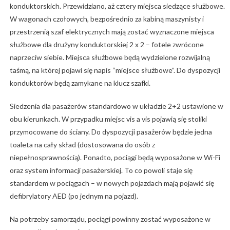
konduktorskich. Przewidziano, aż cztery miejsca siedzące służbowe.
W wagonach czołowych, bezpośrednio za kabiną maszynisty i
przestrzenią szaf elektrycznych mają zostać wyznaczone miejsca
służbowe dla drużyny konduktorskiej 2 x 2 – fotele zwrócone
naprzeciw siebie. Miejsca służbowe będą wydzielone rozwijalną
taśmą, na której pojawi się napis “miejsce służbowe”. Do dyspozycji
konduktorów będą zamykane na klucz szafki.
Siedzenia dla pasażerów standardowo w układzie 2+2 ustawione w
obu kierunkach. W przypadku miejsc vis a vis pojawią się stoliki
przymocowane do ściany. Do dyspozycji pasażerów będzie jedna
toaleta na cały skład (dostosowana do osób z
niepełnosprawnością). Ponadto, pociągi będą wyposażone w Wi-Fi
oraz system informacji pasażerskiej. To co powoli staje się
standardem w pociągach – w nowych pojazdach mają pojawić się
defibrylatory AED (po jednym na pojazd).
Na potrzeby samorządu, pociągi powinny zostać wyposażone w