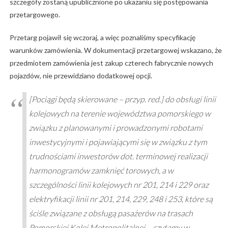
szczegóły zostaną upublicznione po ukazaniu się postępowania
przetargowego.
Przetarg pojawił się wczoraj, a więc poznaliśmy specyfikację
warunków zamówienia. W dokumentacji przetargowej wskazano, że
przedmiotem zamówienia jest zakup czterech fabrycznie nowych
pojazdów, nie przewidziano dodatkowej opcji.
[Pociągi będą skierowane – przyp. red.] do obsługi linii
kolejowych na terenie województwa pomorskiego w
związku z planowanymi i prowadzonymi robotami
inwestycyjnymi i pojawiającymi się w związku z tym
trudnościami inwestorów dot. terminowej realizacji
harmonogramów zamknięć torowych, a w
szczególności linii kolejowych nr 201, 214 i 229 oraz
elektryfikacji linii nr 201, 214, 229, 248 i 253, które są
ściśle związane z obsługą pasażerów na trasach
Pomorskiej Kolei Metropolitalnej – czytamy w