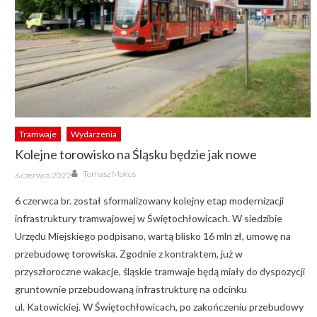
Tramwaje
Wydarzenia
Kolejne torowisko na Śląsku będzie jak nowe
Author
Posted
Tomasz Mokos
6 czerwca 2022
on
6 czerwca br. został sformalizowany kolejny etap modernizacji
infrastruktury tramwajowej w Świętochłowicach. W siedzibie
Urzędu Miejskiego podpisano, wartą blisko 16 mln zł, umowę na
przebudowę torowiska. Zgodnie z kontraktem, już w
przyszłoroczne wakacje, śląskie tramwaje będą miały do dyspozycji
gruntownie przebudowaną infrastrukturę na odcinku
ul. Katowickiej. W Świętochłowicach, po zakończeniu przebudowy