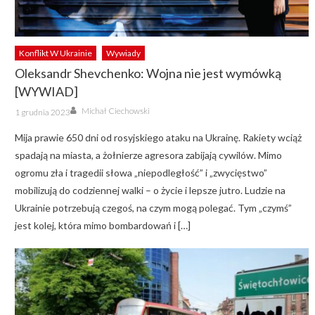
Konflikt W Ukrainie
Wywiady
Oleksandr Shevchenko: Wojna nie jest wymówką
[WYWIAD]
Author
Posted
Michał Ciechowski
1 grudnia 2023
on
Mija prawie 650 dni od rosyjskiego ataku na Ukrainę. Rakiety wciąż
spadają na miasta, a żołnierze agresora zabijają cywilów. Mimo
ogromu zła i tragedii słowa „niepodległość” i „zwycięstwo”
mobilizują do codziennej walki – o życie i lepsze jutro. Ludzie na
Ukrainie potrzebują czegoś, na czym mogą polegać. Tym „czymś”
jest kolej, która mimo bombardowań i […]