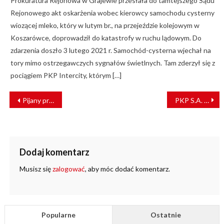
Prokuratura Rejonowa w Grajewie przesłała do tamtejszego Sądu
Rejonowego akt oskarżenia wobec kierowcy samochodu cysterny
wiozącej mleko, który w lutym br., na przejeździe kolejowym w
Koszarówce, doprowadził do katastrofy w ruchu lądowym. Do
zdarzenia doszło 3 lutego 2021 r. Samochód-cysterna wjechał na
tory mimo ostrzegawczych sygnałów świetlnych. Tam zderzył się z
pociągiem PKP Intercity, którym […]
NAWIGACJA
Pijany pracownik ochrony pociągu. Mężczyzna miał 1,5 promila
PKP S.A. uruchomiły kolejną stację ładowania samochodów elektrycznych
WPISU
Dodaj komentarz
Musisz się
zalogować
, aby móc dodać komentarz.
Popularne
Ostatnie