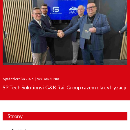
Posted
6 października 2025
|
WYDARZENIA
on
SP Tech Solutions i G&K Rail Group razem dla cyfryzacji
Strony