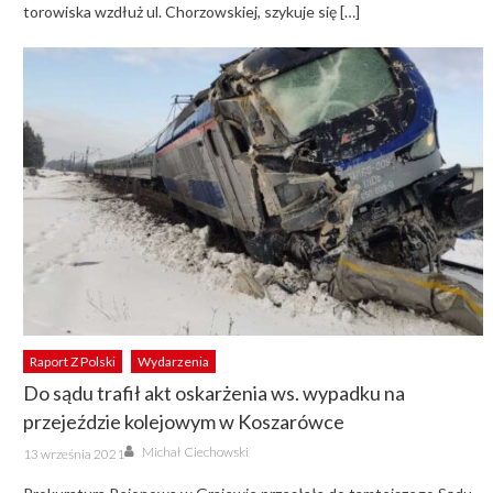
torowiska wzdłuż ul. Chorzowskiej, szykuje się […]
Raport Z Polski
Wydarzenia
Do sądu trafił akt oskarżenia ws. wypadku na
przejeździe kolejowym w Koszarówce
Author
Posted
Michał Ciechowski
13 września 2021
on