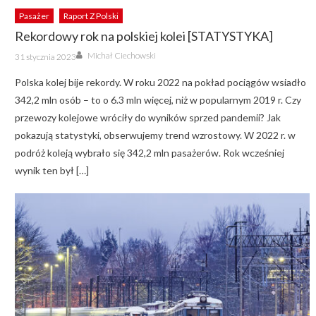
Pasażer
Raport Z Polski
Rekordowy rok na polskiej kolei [STATYSTYKA]
Author
Posted
Michał Ciechowski
31 stycznia 2023
on
Polska kolej bije rekordy. W roku 2022 na pokład pociągów wsiadło
342,2 mln osób – to o 6.3 mln więcej, niż w popularnym 2019 r. Czy
przewozy kolejowe wróciły do wyników sprzed pandemii? Jak
pokazują statystyki, obserwujemy trend wzrostowy. W 2022 r. w
podróż koleją wybrało się 342,2 mln pasażerów. Rok wcześniej
wynik ten był […]