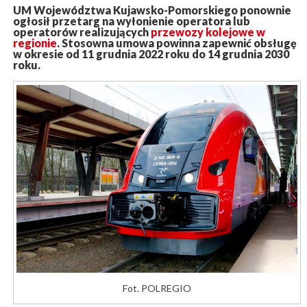
UM Województwa Kujawsko-Pomorskiego ponownie
ogłosił przetarg na wyłonienie operatora lub
operatorów realizujących
przewozy kolejowe w
regionie
. Stosowna umowa powinna zapewnić obsługę
w okresie od 11 grudnia 2022 roku do 14 grudnia 2030
roku.
Fot. POLREGIO