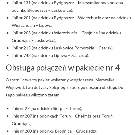
linii nr 131 (na odcinku Bydgoszcz – Maksymilianowo oraz na
odcinku Bydgoszcz – Laskowice),
linii nr 201 (na odcinku Bydgoszcz – Wierzchucin oraz na odcinku
Wierzchucin – Lipowa),
linii nr 208 (na odcinku Wierzchucin – Chojnice i na odcinku
Grudziądz – Laskowice),
linii nr 215 (na odcinku Laskowice Pomorskie – Czersk),
linii nr 743 (na odcinku Lipowa – Szlachta).
Obsługa połączeń w pakiecie nr 4
Ostatni, czwarty pakiet wskazany w ogłoszeniu Marszałka
Województwa dotyczy kolejnego, sporego obszaru obsługi. Do
tego pakietu wliczono zatem:
linię nr 27 (na odcinku Sierpc – Toruń),
linię nr 207 (na odcinkach Toruń – Chełmża oraz Toruń –
Grudziądz),
linię nr 208 (na odcinku Brodnica – Grudziądz),