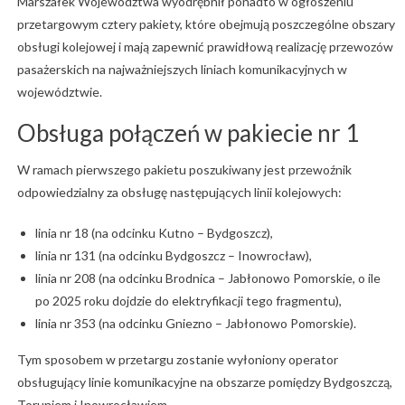
Marszałek Województwa wyodrębnił ponadto w ogłoszeniu
przetargowym cztery pakiety, które obejmują poszczególne obszary
obsługi kolejowej i mają zapewnić prawidłową realizację przewozów
pasażerskich na najważniejszych liniach komunikacyjnych w
województwie.
Obsługa połączeń w pakiecie nr 1
W ramach pierwszego pakietu poszukiwany jest przewoźnik
odpowiedzialny za obsługę następujących linii kolejowych:
linia nr 18 (na odcinku Kutno – Bydgoszcz),
linia nr 131 (na odcinku Bydgoszcz – Inowrocław),
linia nr 208 (na odcinku Brodnica – Jabłonowo Pomorskie, o ile
po 2025 roku dojdzie do elektryfikacji tego fragmentu),
linia nr 353 (na odcinku Gniezno – Jabłonowo Pomorskie).
Tym sposobem w przetargu zostanie wyłoniony operator
obsługujący linie komunikacyjne na obszarze pomiędzy Bydgoszczą,
Toruniem i Inowrocławiem.