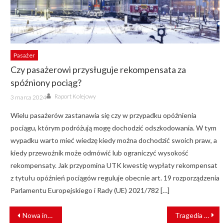
Pasażer
Czy pasażerowi przysługuje rekompensata za
spóźniony pociąg?
Author
Posted
Raport Kolejowy
3 marca 2024
on
Wielu pasażerów zastanawia się czy w przypadku opóźnienia
pociągu, którym podróżują mogę dochodzić odszkodowania. W tym
wypadku warto mieć wiedzę kiedy można dochodzić swoich praw, a
kiedy przewoźnik może odmówić lub ograniczyć wysokość
rekompensaty. Jak przypomina UTK kwestię wypłaty rekompensat
z tytułu opóźnień pociągów reguluje obecnie art. 19 rozporządzenia
Parlamentu Europejskiego i Rady (UE) 2021/782 […]
NAWIGACJA
Nowa inwestycja na linii PKP LHS [FILM]
Tragedia w Łańcucie. Kobieta wjechała pod pociąg techniczny
WPISU