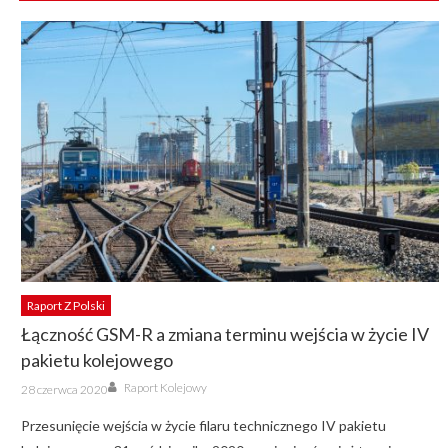
Raport Z Polski
Łączność GSM-R a zmiana terminu wejścia w życie IV
pakietu kolejowego
Author
Posted
Raport Kolejowy
28 czerwca 2020
on
Przesunięcie wejścia w życie filaru technicznego IV pakietu