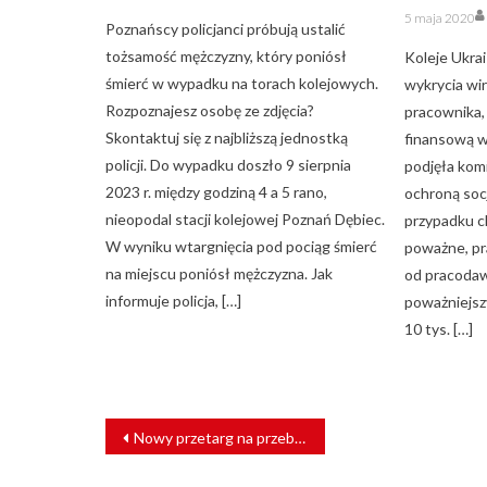
Posted
5 maja 2020
on
Poznańscy policjanci próbują ustalić
tożsamość mężczyzny, który poniósł
Koleje Ukra
śmierć w wypadku na torach kolejowych.
wykrycia w
Rozpoznajesz osobę ze zdjęcia?
pracownika
Skontaktuj się z najbliższą jednostką
finansową w 
policji. Do wypadku doszło 9 sierpnia
podjęła komi
2023 r. między godziną 4 a 5 rano,
ochroną soc
nieopodal stacji kolejowej Poznań Dębiec.
przypadku c
W wyniku wtargnięcia pod pociąg śmierć
poważne, pr
na miejscu poniósł mężczyzna. Jak
od pracodaw
informuje policja, […]
poważniejsz
10 tys. […]
NAWIGACJA
Nowy przetarg na przebudowę dworca PKP w Koszalinie
WPISU