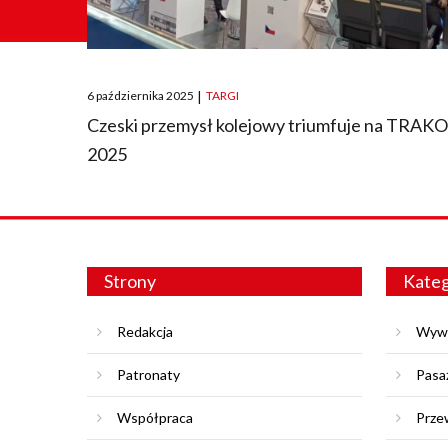
Posted
6 października 2025
|
TARGI
on
Czeski przemysł kolejowy triumfuje na TRAK
2025
Strony
Kateg
Redakcja
Wyw
Patronaty
Pasa
Współpraca
Prze