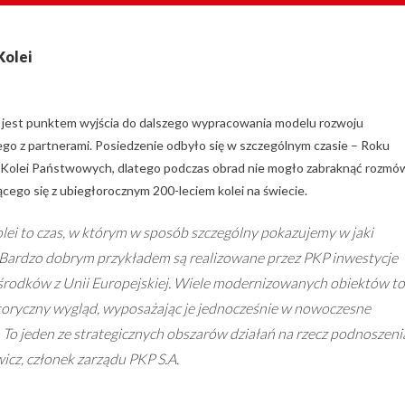
Kolei
jest punktem wyjścia do dalszego wypracowania modelu rozwoju
ego z partnerami. Posiedzenie odbyło się w szczególnym czasie – Roku
ich Kolei Państwowych, dlatego podczas obrad nie mogło zabraknąć rozmó
ącego się z ubiegłorocznym 200-leciem kolei na świecie.
olei to czas, w którym w sposób szczególny pokazujemy w jaki
. Bardzo dobrym przykładem są realizowane przez PKP inwestycje
środków z Unii Europejskiej. Wiele modernizowanych obiektów to
oryczny wygląd, wyposażając je jednocześnie w nowoczesne
. To jeden ze strategicznych obszarów działań na rzecz podnoszeni
icz, członek zarządu PKP S.A.