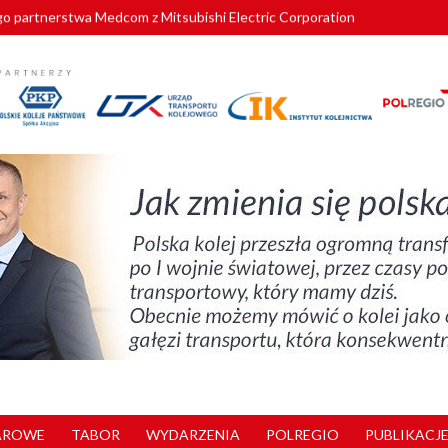
o partnerstwa Medcom z Mitsubishi Electric Corporation
tnerem „Lata na Dolnym Śląsku”. We Wrocławiu rusza weekend pełen reg
pomorskie znów szuka dostawcy nowych EZT
ach kolejowych w północnej Wielkopolsce. Łatwiejsze dojazdy do pracy i 
nuje nowe standardy kategoryzacji dworców
AROWE
TABOR
WYDARZENIA
POLREGIO
PUBLIKACJE