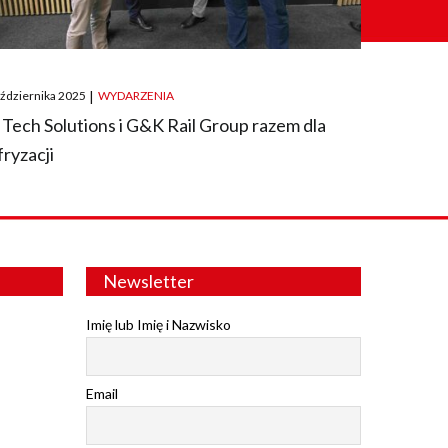
ted
aździernika 2025
|
WYDARZENIA
 Tech Solutions i G&K Rail Group razem dla
fryzacji
Newsletter
Imię lub Imię i Nazwisko
Email