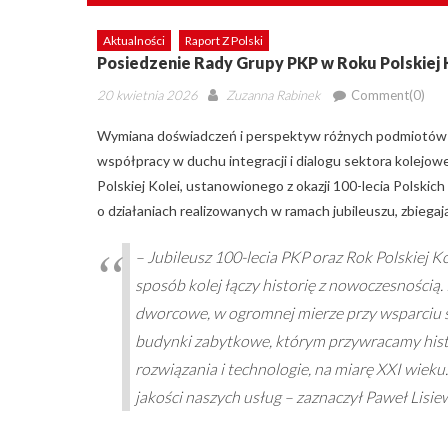
Aktualności
Raport Z Polski
Posiedzenie Rady Grupy PKP w Roku Polskiej 
Posted
Author
20 kwietnia 2026
Zuzanna Rabinek
Comment(0)
on
Wymiana doświadczeń i perspektyw różnych podmiotów 
współpracy w duchu integracji i dialogu sektora kolejow
Polskiej Kolei, ustanowionego z okazji 100-lecia Polsk
o działaniach realizowanych w ramach jubileuszu, zbiegaj
–
Jubileusz 100-lecia PKP oraz Rok Polskiej K
sposób kolej łączy historię z nowoczesnością
dworcowe, w ogromnej mierze przy wsparciu 
budynki zabytkowe, którym przywracamy hist
rozwiązania i technologie, na miarę XXI wieku
jakości naszych usług
– zaznaczył Paweł Lisiew