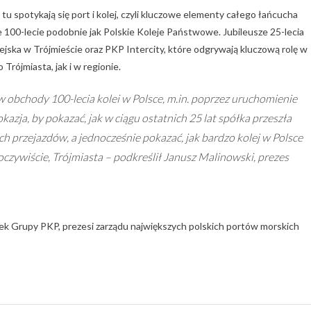
tu spotykają się port i kolej, czyli kluczowe elementy całego łańcucha
 100-lecie podobnie jak Polskie Koleje Państwowe. Jubileusze 25-lecia
ejska w Trójmieście oraz PKP Intercity, które odgrywają kluczową rolę w
rójmiasta, jak i w regionie.
w obchody 100-lecia kolei w Polsce, m.in. poprzez uruchomienie
azja, by pokazać, jak w ciągu ostatnich 25 lat spółka przeszła
 przejazdów, a jednocześnie pokazać, jak bardzo kolej w Polsce
oczywiście, Trójmiasta
– podkreślił Janusz Malinowski, prezes
łek Grupy PKP, prezesi zarządu największych polskich portów morskich