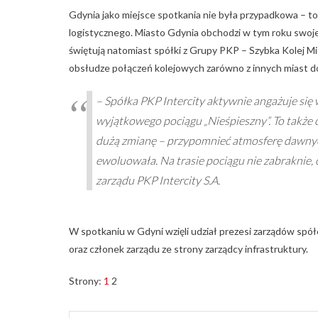
Gdynia jako miejsce spotkania nie była przypadkowa – to 
logistycznego. Miasto Gdynia obchodzi w tym roku swoje
świętują natomiast spółki z Grupy PKP – Szybka Kolej Mi
obsłudze połączeń kolejowych zarówno z innych miast do T
–
Spółka PKP Intercity aktywnie angażuje się 
wyjątkowego pociągu „Nieśpieszny”. To także ok
dużą zmianę – przypomnieć atmosferę dawnych
ewoluowała. Na trasie pociągu nie zabraknie, 
zarządu PKP Intercity S.A.
W spotkaniu w Gdyni wzięli udział prezesi zarządów spó
oraz członek zarządu ze strony zarządcy infrastruktury.
Strony:
1
2