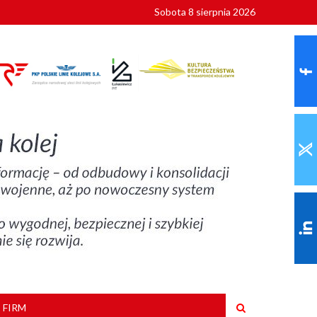
Sobota 8 sierpnia 2026
ionalnych
szkoły
 FIRM