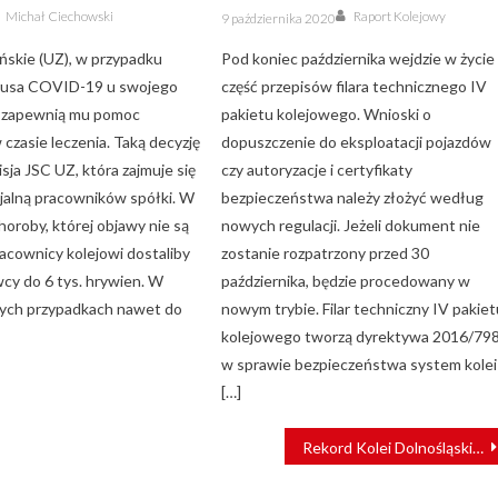
Author
Author
Posted
Michał Ciechowski
Raport Kolejowy
9 października 2020
on
ińskie (UZ), w przypadku
Pod koniec października wejdzie w życie
irusa COVID-19 u swojego
część przepisów filara technicznego IV
, zapewnią mu pomoc
pakietu kolejowego. Wnioski o
czasie leczenia. Taką decyzję
dopuszczenie do eksploatacji pojazdów
sja JSC UZ, która zajmuje się
czy autoryzacje i certyfikaty
jalną pracowników spółki. W
bezpieczeństwa należy złożyć według
horoby, której objawy nie są
nowych regulacji. Jeżeli dokument nie
acownicy kolejowi dostaliby
zostanie rozpatrzony przed 30
cy do 6 tys. hrywien. W
października, będzie procedowany w
ych przypadkach nawet do
nowym trybie. Filar techniczny IV pakie
kolejowego tworzą dyrektywa 2016/79
w sprawie bezpieczeństwa system kolei
[…]
Rekord Kolei Dolnośląskich: ponad 2,5 mln pasażerów w miesiąc