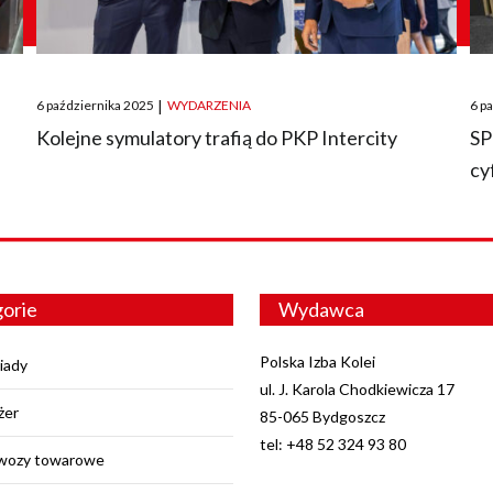
Posted
Pos
6 października 2025
|
WYDARZENIA
6 p
on
on
O
Kolejne symulatory trafią do PKP Intercity
SP
cy
orie
Wydawca
Polska Izba Kolei
iady
ul. J. Karola Chodkiewicza 17
żer
85-065 Bydgoszcz
tel: +48 52 324 93 80
wozy towarowe