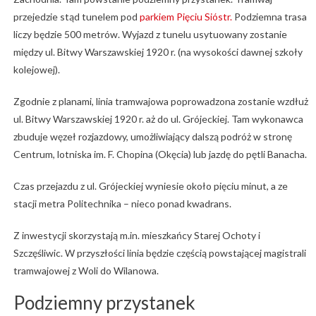
przejedzie stąd tunelem pod
parkiem Pięciu Sióstr.
Podziemna trasa
liczy będzie 500 metrów. Wyjazd z tunelu usytuowany zostanie
między ul. Bitwy Warszawskiej 1920 r. (na wysokości dawnej szkoły
kolejowej).
Zgodnie z planami, linia tramwajowa poprowadzona zostanie wzdłuż
ul. Bitwy Warszawskiej 1920 r. aż do ul. Grójeckiej. Tam wykonawca
zbuduje węzeł rozjazdowy, umożliwiający dalszą podróż w stronę
Centrum, lotniska im. F. Chopina (Okęcia) lub jazdę do pętli Banacha.
Czas przejazdu z ul. Grójeckiej wyniesie około pięciu minut, a ze
stacji metra Politechnika – nieco ponad kwadrans.
Z inwestycji skorzystają m.in. mieszkańcy Starej Ochoty i
Szczęśliwic. W przyszłości linia będzie częścią powstającej magistrali
tramwajowej z Woli do Wilanowa.
Podziemny przystanek