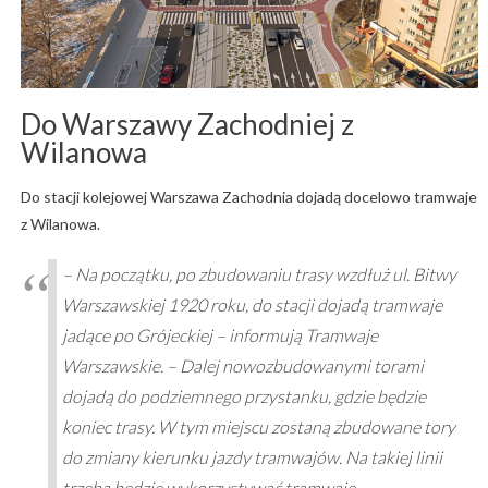
Do Warszawy Zachodniej z
Wilanowa
Do stacji kolejowej Warszawa Zachodnia dojadą docelowo tramwaje
z Wilanowa.
– Na początku, po zbudowaniu trasy wzdłuż ul. Bitwy
Warszawskiej 1920 roku, do stacji dojadą tramwaje
jadące po Grójeckiej – informują Tramwaje
Warszawskie. – Dalej nowozbudowanymi torami
dojadą do podziemnego przystanku, gdzie będzie
koniec trasy. W tym miejscu zostaną zbudowane tory
do zmiany kierunku jazdy tramwajów. Na takiej linii
trzeba będzie wykorzystywać tramwaje