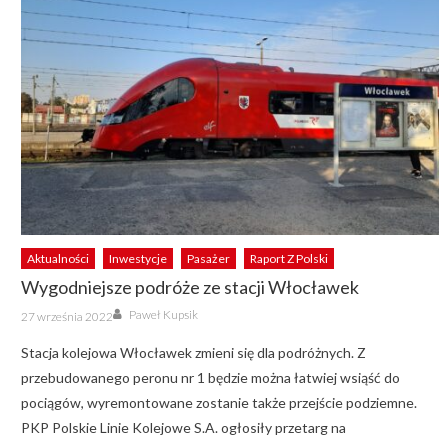
Aktualności
Inwestycje
Pasażer
Raport Z Polski
Wygodniejsze podróże ze stacji Włocławek
Author
Posted
Paweł Kupsik
27 września 2022
on
Stacja kolejowa Włocławek zmieni się dla podróżnych. Z
przebudowanego peronu nr 1 będzie można łatwiej wsiąść do
pociągów, wyremontowane zostanie także przejście podziemne.
PKP Polskie Linie Kolejowe S.A. ogłosiły przetarg na