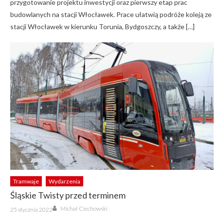
przygotowanie projektu inwestycji oraz pierwszy etap prac
budowlanych na stacji Włocławek. Prace ułatwią podróże koleją ze
stacji Włocławek w kierunku Torunia, Bydgoszczy, a także […]
Tramwaje
Wydarzenia
Śląskie Twisty przed terminem
Author
Posted
Michał Ciechowski
25 stycznia 2022
on