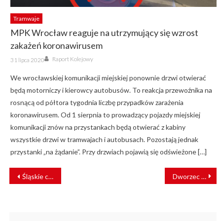
Tramwaje
MPK Wrocław reaguje na utrzymujący się wzrost
zakażeń koronawirusem
Author
Posted
Raport Kolejowy
31 lipca 2020
on
We wrocławskiej komunikacji miejskiej ponownie drzwi otwierać
będą motorniczy i kierowcy autobusów. To reakcja przewoźnika na
rosnącą od półtora tygodnia liczbę przypadków zarażenia
koronawirusem. Od 1 sierpnia to prowadzący pojazdy miejskiej
komunikacji znów na przystankach będą otwierać z kabiny
wszystkie drzwi w tramwajach i autobusach. Pozostają jednak
przystanki „na żądanie”. Przy drzwiach pojawią się odświeżone […]
NAWIGACJA
Śląskie chce kupić nawet 30 nowych pociągów! Ogłoszono duży przetarg z wieloletnim serwisowaniem pojazdów
Dworzec kolejowy we Władysławowie otwarty [ZDJĘCIA]
WPISU