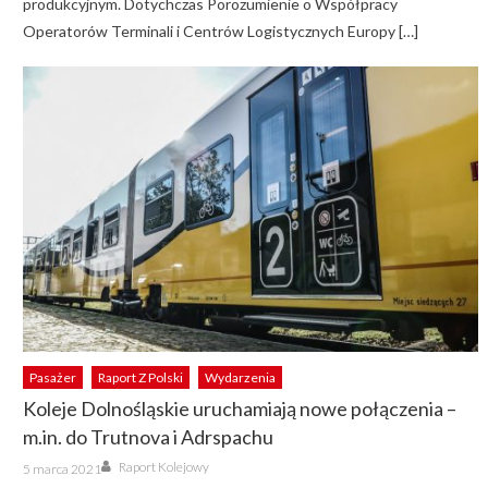
produkcyjnym. Dotychczas Porozumienie o Współpracy
Operatorów Terminali i Centrów Logistycznych Europy […]
Pasażer
Raport Z Polski
Wydarzenia
Koleje Dolnośląskie uruchamiają nowe połączenia –
m.in. do Trutnova i Adrspachu
Author
Posted
Raport Kolejowy
5 marca 2021
on