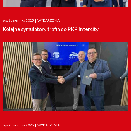
Posted
6 października 2025
|
WYDARZENIA
on
Kolejne symulatory trafią do PKP Intercity
Posted
6 października 2025
|
WYDARZENIA
on