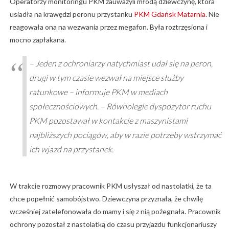
Operatorzy monitoringu PKM zauważyli młodą dziewczynę, która
usiadła na krawędzi peronu przystanku
PKM Gdańsk Matarnia
. Nie
reagowała ona na wezwania przez megafon. Była roztrzęsiona i
mocno zapłakana.
– Jeden z ochroniarzy natychmiast udał się na peron,
drugi w tym czasie wezwał na miejsce służby
ratunkowe – informuje PKM w mediach
społecznościowych. – Równolegle dyspozytor ruchu
PKM pozostawał w kontakcie z maszynistami
najbliższych pociągów, aby w razie potrzeby wstrzymać
ich wjazd na przystanek.
W trakcie rozmowy pracownik PKM usłyszał od nastolatki, że ta
chce popełnić samobójstwo. Dziewczyna przyznała, że chwilę
wcześniej zatelefonowała do mamy i się z nią pożegnała. Pracownik
ochrony pozostał z nastolatką do czasu przyjazdu funkcjonariuszy