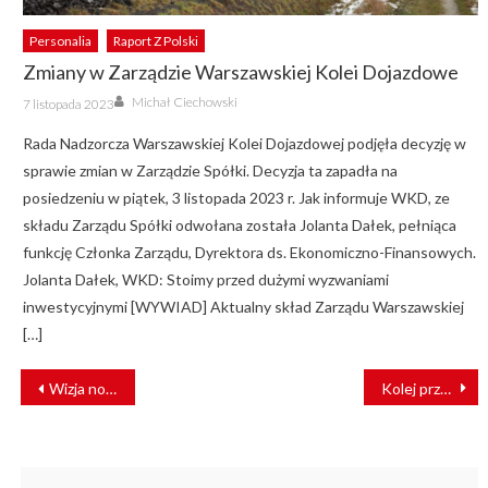
Personalia
Raport Z Polski
Zmiany w Zarządzie Warszawskiej Kolei Dojazdowe
Author
Posted
Michał Ciechowski
7 listopada 2023
on
Rada Nadzorcza Warszawskiej Kolei Dojazdowej podjęła decyzję w
sprawie zmian w Zarządzie Spółki. Decyzja ta zapadła na
posiedzeniu w piątek, 3 listopada 2023 r. Jak informuje WKD, ze
składu Zarządu Spółki odwołana została Jolanta Dałek, pełniąca
funkcję Członka Zarządu, Dyrektora ds. Ekonomiczno-Finansowych.
Jolanta Dałek, WKD: Stoimy przed dużymi wyzwaniami
inwestycyjnymi [WYWIAD] Aktualny skład Zarządu Warszawskiej
[…]
NAWIGACJA
Wizja nowego pokolenia Andre [WYWIAD]
Kolej przepłaca za dostęp do infrastruktury
WPISU