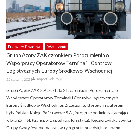
Przewozy Towarowe
Wydarzenia
Grupa Azoty ZAK członkiem Porozumienia o
Współpracy Operatorów Terminali i Centrów
Logistycznych Europy Środkowo-Wschodniej
Author
Posted
Raport Kolejowy
22 stycznia 2021
on
Grupa Azoty ZAK S.A. została 21. członkiem Porozumienia o
Współpracy Operatorów Terminali i Centrów Logistycznych
Europy Środkowo-Wschodniej. Zrzeszenie, którego inicjatorem
były Polskie Koleje Państwowe S.A., integruje podmioty działające
w branży TSL (transport, spedycja, logistyka). Kędzierzyńska spółka
Grupy Azoty jest pierwszym w tym gronie przedsiębiorstwem