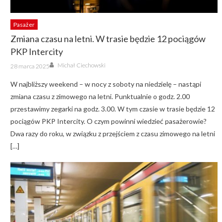
Pasażer
Zmiana czasu na letni. W trasie będzie 12 pociągów
PKP Intercity
Author
Posted
Michał Ciechowski
28 marca 2025
on
W najbliższy weekend – w nocy z soboty na niedzielę – nastąpi
zmiana czasu z zimowego na letni. Punktualnie o godz. 2.00
przestawimy zegarki na godz. 3.00. W tym czasie w trasie będzie 12
pociągów PKP Intercity. O czym powinni wiedzieć pasażerowie?
Dwa razy do roku, w związku z przejściem z czasu zimowego na letni
[…]