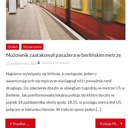
Global
Wydarzenia
Nożownik zaatakował pasażera w berlińskim metrze
Author
Posted
Michał Ciechowski
23 października 2020
on
Najpierw wywiązała się kłótnia, a następnie, jeden z
awanturujących się mężczyzn wyciągnął nóż i poważnie ranił
drugiego. Do zdarzenia doszło w ubiegłym tygodniu w metrze U5 w
Berlinie. Jak poinformowała lokalna policja, do kłótni doszło w
piątek 16 października około godz. 18.55, w pociągu metra linii U5,
jadącym w kierunku Hönow. W trakcie sporu jeden […]
NAWIGACJA
Stadler Smile w barwach Westbahn już na testach
Koleje Mazowieckie modernizują flotę EN57AKM
WPISU