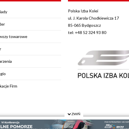
Polska Izba Kolei
iady
ul. J. Karola Chodkiewicza 17
żer
85-065 Bydgoszcz
tel: +48 52 324 93 80
wozy towarowe
r
rzenia
egio
kacje Firm