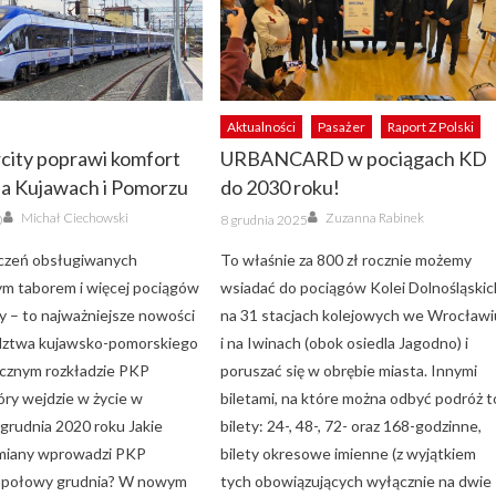
Aktualności
Pasażer
Raport Z Polski
city poprawi komfort
URBANCARD w pociągach KD
na Kujawach i Pomorzu
do 2030 roku!
Author
Author
Posted
Michał Ciechowski
Zuzanna Rabinek
0
8 grudnia 2025
on
ączeń obsługiwanych
To właśnie za 800 zł rocznie możemy
m taborem i więcej pociągów
wsiadać do pociągów Kolei Dolnośląskic
y – to najważniejsze nowości
na 31 stacjach kolejowych we Wrocławi
dztwa kujawsko-pomorskiego
i na Iwinach (obok osiedla Jagodno) i
cznym rozkładzie PKP
poruszać się w obrębie miasta. Innymi
tóry wejdzie w życie w
biletami, na które można odbyć podróż t
 grudnia 2020 roku Jakie
bilety: 24-, 48-, 72- oraz 168-godzinne,
zmiany wprowadzi PKP
bilety okresowe imienne (z wyjątkiem
d połowy grudnia? W nowym
tych obowiązujących wyłącznie na dwie