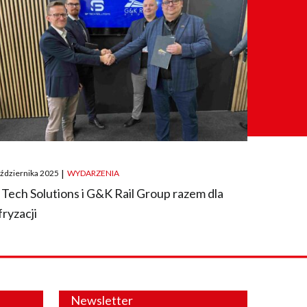
ted
aździernika 2025
|
WYDARZENIA
 Tech Solutions i G&K Rail Group razem dla
fryzacji
Newsletter