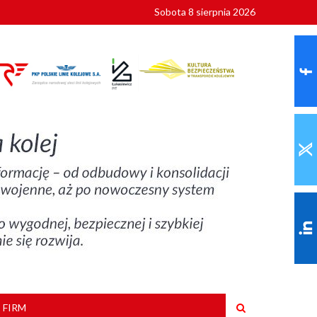
Sobota 8 sierpnia 2026
ionalnych
szkoły
 FIRM