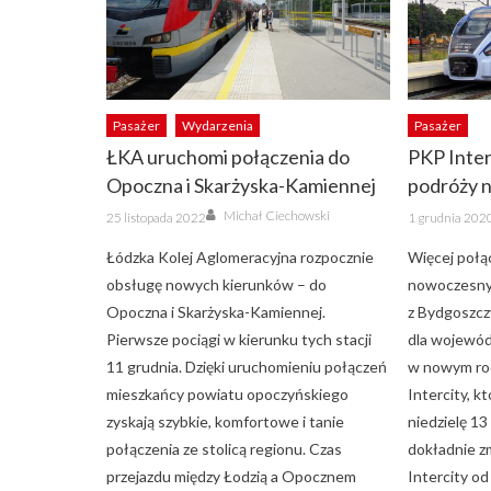
Pasażer
Wydarzenia
Pasażer
ŁKA uruchomi połączenia do
PKP Inter
Opoczna i Skarżyska-Kamiennej
podróży 
Author
Posted
Posted
Michał Ciechowski
25 listopada 2022
1 grudnia 202
on
on
Łódzka Kolej Aglomeracyjna rozpocznie
Więcej poł
obsługę nowych kierunków – do
nowoczesny
Opoczna i Skarżyska-Kamiennej.
z Bydgoszcz
Pierwsze pociągi w kierunku tych stacji
dla wojewó
11 grudnia. Dzięki uruchomieniu połączeń
w nowym ro
mieszkańcy powiatu opoczyńskiego
Intercity, k
zyskają szybkie, komfortowe i tanie
niedzielę 13
połączenia ze stolicą regionu. Czas
dokładnie 
przejazdu między Łodzią a Opocznem
Intercity o