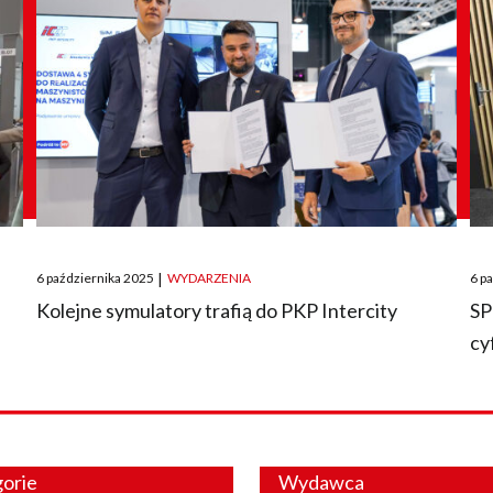
Posted
Pos
6 października 2025
|
WYDARZENIA
6 p
on
on
O
Kolejne symulatory trafią do PKP Intercity
SP
cy
orie
Wydawca