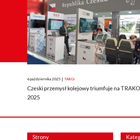
Posted
6 października 2025
|
TARGI
on
Czeski przemysł kolejowy triumfuje na TRAK
2025
Strony
Kateg