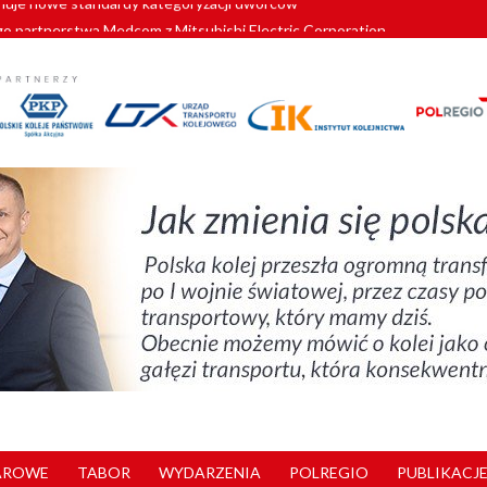
o partnerstwa Medcom z Mitsubishi Electric Corporation
tnerem „Lata na Dolnym Śląsku”. We Wrocławiu rusza weekend pełen reg
pomorskie znów szuka dostawcy nowych EZT
ach kolejowych w północnej Wielkopolsce. Łatwiejsze dojazdy do pracy i 
nuje nowe standardy kategoryzacji dworców
AROWE
TABOR
WYDARZENIA
POLREGIO
PUBLIKACJE