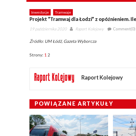
Inwestycje
Tramwaje
Projekt “Tramwaj dla Łodzi” z opóźnieniem. Il
Posted
Author
19 października 2020
Raport Kolejowy
Comment(0)
on
Źródło: UM Łódź, Gazeta Wyborcza
Strony:
1
2
Raport Kolejowy
POWIĄZANE ARTYKUŁY