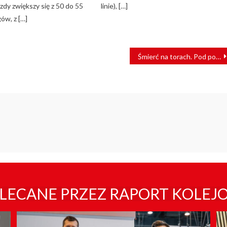
azdy zwiększy się z 50 do 55
linie), […]
gów, z […]
Śmierć na torach. Pod pociąg wpadł mężczyzna
LECANE PRZEZ RAPORT KOLEJ