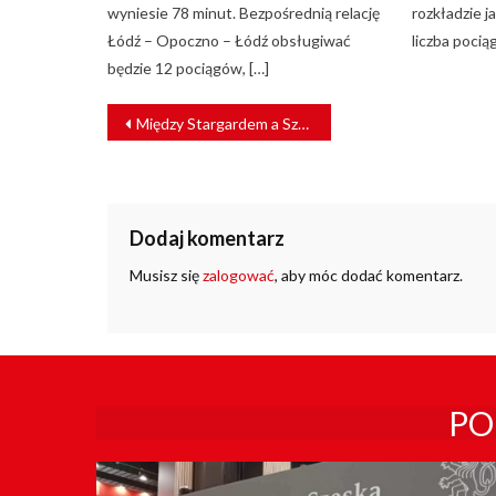
wyniesie 78 minut. Bezpośrednią relację
rozkładzie j
Łódź – Opoczno – Łódź obsługiwać
liczba pocią
będzie 12 pociągów, […]
NAWIGACJA
Między Stargardem a Szczecinem powstały nowe perony
WPISU
Dodaj komentarz
Musisz się
zalogować
, aby móc dodać komentarz.
PO