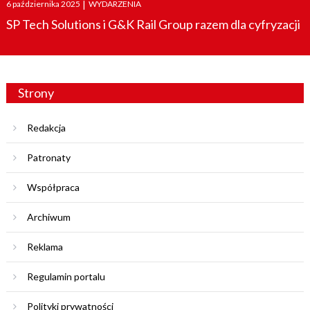
Posted
6 października 2025
|
WYDARZENIA
on
SP Tech Solutions i G&K Rail Group razem dla cyfryzacji
Strony
Redakcja
Patronaty
Współpraca
Archiwum
Reklama
Regulamin portalu
Polityki prywatności