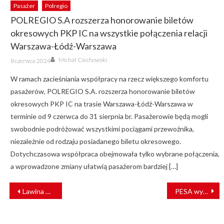
Pasażer
Polregio
POLREGIO S.A rozszerza honorowanie biletów
okresowych PKP IC na wszystkie połączenia relacji
Warszawa-Łódź-Warszawa
Author
Posted
Michał Ciechowski
8 czerwca 2024
on
W ramach zacieśniania współpracy na rzecz większego komfortu
pasażerów, POLREGIO S.A. rozszerza honorowanie biletów
okresowych PKP IC na trasie Warszawa-Łódź-Warszawa w
terminie od 9 czerwca do 31 sierpnia br. Pasażerowie będą mogli
swobodnie podróżować wszystkimi pociągami przewoźnika,
niezależnie od rodzaju posiadanego biletu okresowego.
Dotychczasowa współpraca obejmowała tylko wybrane połączenia,
a wprowadzone zmiany ułatwią pasażerom bardziej […]
NAWIGACJA
Lawina błotna w Austrii wstrzymała ruch kolejowy
PESA wygrała duży przetarg w Rumunii. Jest szansa na kontrakt wart 4 mld zł
WPISU