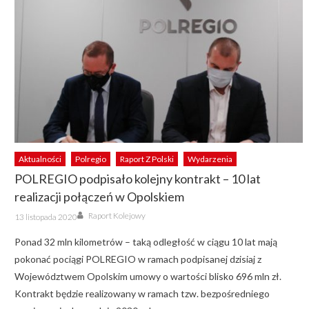
Aktualności
Polregio
Raport Z Polski
Wydarzenia
POLREGIO podpisało kolejny kontrakt – 10 lat
realizacji połączeń w Opolskiem
Author
Posted
Raport Kolejowy
13 listopada 2020
on
Ponad 32 mln kilometrów – taką odległość w ciągu 10 lat mają
pokonać pociągi POLREGIO w ramach podpisanej dzisiaj z
Województwem Opolskim umowy o wartości blisko 696 mln zł.
Kontrakt będzie realizowany w ramach tzw. bezpośredniego