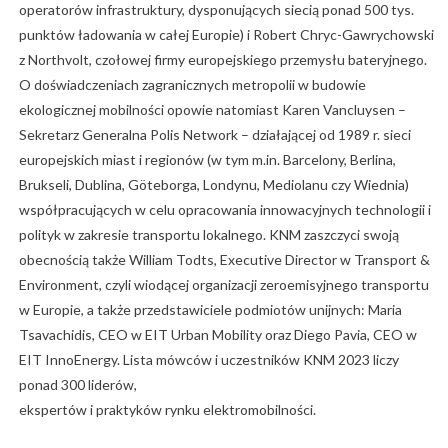
operatorów infrastruktury, dysponujących siecią ponad 500 tys.
punktów ładowania w całej Europie) i Robert Chryc-Gawrychowski
z Northvolt, czołowej firmy europejskiego przemysłu bateryjnego.
O doświadczeniach zagranicznych metropolii w budowie
ekologicznej mobilności opowie natomiast Karen Vancluysen –
Sekretarz Generalna Polis Network – działającej od 1989 r. sieci
europejskich miast i regionów (w tym m.in. Barcelony, Berlina,
Brukseli, Dublina, Göteborga, Londynu, Mediolanu czy Wiednia)
współpracujących w celu opracowania innowacyjnych technologii i
polityk w zakresie transportu lokalnego. KNM zaszczyci swoją
obecnością także William Todts, Executive Director w Transport &
Environment, czyli wiodącej organizacji zeroemisyjnego transportu
w Europie, a także przedstawiciele podmiotów unijnych: Maria
Tsavachidis, CEO w EIT Urban Mobility oraz Diego Pavia, CEO w
EIT InnoEnergy. Lista mówców i uczestników KNM 2023 liczy
ponad 300 liderów,
ekspertów i praktyków rynku elektromobilności.