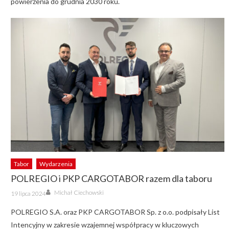
powierzenia do grudnia 2030 roku.
Tabor
Wydarzenia
POLREGIO i PKP CARGOTABOR razem dla taboru
Author
Posted
Michał Ciechowski
19 lipca 2024
on
POLREGIO S.A. oraz PKP CARGOTABOR Sp. z o.o. podpisały List
Intencyjny w zakresie wzajemnej współpracy w kluczowych