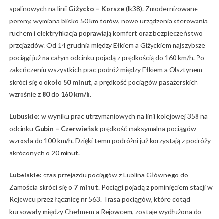
spalinowych na linii
Giżycko – Korsze
(lk38). Zmodernizowane
perony, wymiana blisko 50 km torów, nowe urządzenia sterowania
ruchem i elektryfikacja poprawiają komfort oraz bezpieczeństwo
przejazdów. Od 14 grudnia między Ełkiem a Giżyckiem najszybsze
pociągi już na całym odcinku pojadą z prędkością do 160 km/h. Po
zakończeniu wszystkich prac podróż między Ełkiem a Olsztynem
skróci się o około
50 minut
, a prędkość pociągów pasażerskich
wzrośnie z
80
do
160 km/h
.
Lubuskie:
w wyniku prac utrzymaniowych na linii kolejowej 358 na
odcinku
Gubin – Czerwieńsk
prędkość maksymalna pociągów
wzrosła do 100 km/h. Dzięki temu podróżni już korzystają z podróży
skróconych o 20 minut.
Lubelskie:
czas przejazdu pociągów z Lublina Głównego do
Zamościa skróci się o
7 minut
. Pociągi pojadą z pominięciem stacji w
Rejowcu przez łącznicę nr 563. Trasa pociągów, które dotąd
kursowały między Chełmem a Rejowcem, zostaje wydłużona do