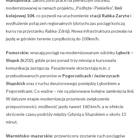
Małopolska:
zakończono prace na pierwszym odcinku,
modernizowanej w ramach projektu „Podłęże–Piekiełko”,
linii
kolejowej 104
, co pozwoli na uruchomienie
stacji Rabka Zaryte
i
wydłużenie połączeń regionalnych (dotychczas pociągi kończą
kursy na przystanku Rabka-Zdrój). Nowa infrastruktura pozwala na
jazdę w górskim terenie z prędkością do 100km/h.
Pomorskie:
wracają pociągi na modernizowanym odcinku
Lębork –
Słupsk
(lk202), gdzie przez ponad trzy miesiące kursowała
komunikacja zastępcza. Pasażerowie skorzystają m.in. z
przebudowanych peronów w
Pogorzelicach
i
Jezierzycach
Słupskich
oraz z ruchu dwutorowego pomiędzy Lęborkiem a
Pogorzelicami. Co ważne – nie są planowane kolejne zamknięcia linii.
W dalszym etapie modernizacja przyniesie zwiększenie
przepustowości, możliwość jazdy nawet 160 km/h, a w efekcie
skrócenie czasu podróży między Gdynią a Słupskiem o około 15
minut.
Warmińsko-mazurskie:
przywrócony zostanie ruch pociągów