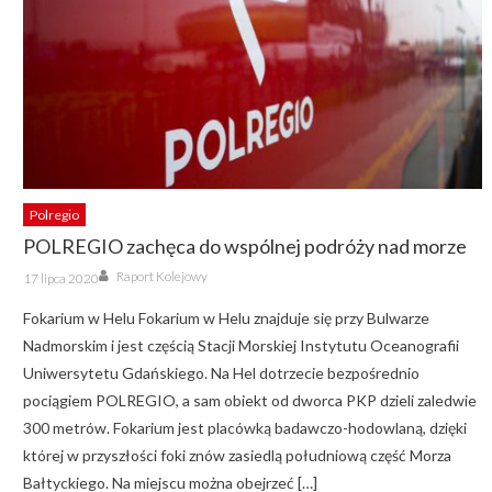
Polregio
POLREGIO zachęca do wspólnej podróży nad morze
Author
Posted
Raport Kolejowy
17 lipca 2020
on
Fokarium w Helu Fokarium w Helu znajduje się przy Bulwarze
Nadmorskim i jest częścią Stacji Morskiej Instytutu Oceanografii
Uniwersytetu Gdańskiego. Na Hel dotrzecie bezpośrednio
pociągiem POLREGIO, a sam obiekt od dworca PKP dzieli zaledwie
300 metrów. Fokarium jest placówką badawczo-hodowlaną, dzięki
której w przyszłości foki znów zasiedlą południową część Morza
Bałtyckiego. Na miejscu można obejrzeć […]