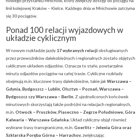
nowego przystanku Mnichów, który zwiększy dostęp do pociągu na
linii kolejowej Kraków – Kielce. Każdego dnia w Mnichowie zatrzyma
się 30 pociągów.
Ponad 100 relacji wyjazdowych w
układzie cyklicznym
W nowym rozkładzie jazdy
17 wybranych relacji
obsługiwanych
przez przewoźników dalekobieżnych i regionalnych zostało objętych
cyklicznym układem odjazdów. Oznacza to stałe, powtarzalne
minuty odjazdów pociągów na całej trasie. Cykliczne rozkłady
obejmują m.in. kluczowe trasy dalekobieżne, takie jak
Warszawa –
Gdynia, Bydgoszcz – Lublin, Olsztyn – Poznań, Warszawa –
Bydgoszcz czy Warszawa – Berlin
. Z ujednoliconych końcówek
minutowych skorzystają także podróżni na relacjach regionalnych,
m.in.
Otwock – Pruszków, Piaseczno – Zegrze Południowe, Góra
Kalwaria – Warszawa Gdańska.
Układ cykliczny objął również
wybrane trasy transgraniczne, m.in.
Goerlitz – Jelenia Góra oraz
Szklarska Poręba Górna – Harrachov
, zwiększając