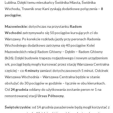
Lublina. Dzięki temu mieszkańcy Świdnika Miasta, Świdnika
Wschodu, Trawnik oraz Kani zyskają dodatkowe połączenia –
8
pociągów
.
Mazowieckie:
dotychczas na przystanku
Radom
Wschodni
zatrzymywało się 50 pociągów kursujących z i do
Warszawy. Po korekcie rozkładu jazdy przy peronach Radomia
Wschodniego dodatkowo zatrzyma się 40 pociągów Kolei
Mazowieckich relacji Radom Główny – Dęblin – Radom Główny
(lk26). Dzięki budowie trapezu rozjazdowego i nowym urządzeniom
srk, pociągi będą mogły kursować przez stację Warszawa Centralna
częściej – co
4 minuty
zamiast dotychczasowych 5 minut. Odcinek
Warszawa Wschodnia – Warszawa Centralna będzie w stanie
obsłużyć do 30 pociągów w godzinie – łącznie w obu kierunkach.
Od
24 grudnia
oddany do użytkowania zostanie peron nr 1 na
remontowanej stacji
Ursus Północny
.
Świętokrzyskie:
od 14 grudnia pasażerowie będą mogli korzystać z