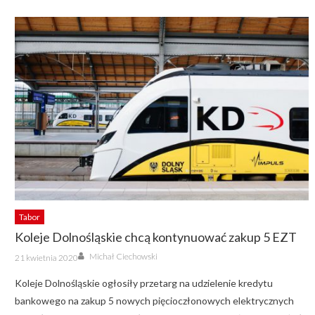
Tabor
Koleje Dolnośląskie chcą kontynuować zakup 5 EZT
Author
Posted
Michał Ciechowski
21 kwietnia 2020
on
Koleje Dolnośląskie ogłosiły przetarg na udzielenie kredytu
bankowego na zakup 5 nowych pięcioczłonowych elektrycznych