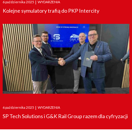
Posted
6 października 2025
|
WYDARZENIA
on
Kolejne symulatory trafią do PKP Intercity
Posted
6 października 2025
|
WYDARZENIA
on
SP Tech Solutions i G&K Rail Group razem dla cyfryzacji