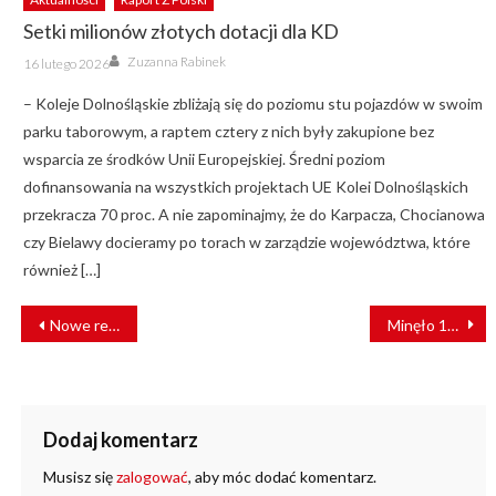
Setki milionów złotych dotacji dla KD
Author
Posted
Zuzanna Rabinek
16 lutego 2026
on
– Koleje Dolnośląskie zbliżają się do poziomu stu pojazdów w swoim
parku taborowym, a raptem cztery z nich były zakupione bez
wsparcia ze środków Unii Europejskiej. Średni poziom
dofinansowania na wszystkich projektach UE Kolei Dolnośląskich
przekracza 70 proc. A nie zapominajmy, że do Karpacza, Chocianowa
czy Bielawy docieramy po torach w zarządzie województwa, które
również […]
NAWIGACJA
Nowe relacje i pociąg do Ciechocinka. POLREGIO prezentuje nowy rozkład jazdy
Minęło 14 lat! Do Ciechocinka wróciły pociągi
WPISU
Dodaj komentarz
Musisz się
zalogować
, aby móc dodać komentarz.