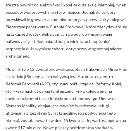
zresztą powrót do elektryfikacji kolei na dużą skalę. Niemniej, rynek
pojazdów wodorowych nie stoi w miejscu. Jednak do tej pory
pozyskiwali je głównie zachodnioeuropejscy przewoźnicy kolejowi.
Pierwszym państwem w Europie Środkowej, które zdecydowało się
na zakup jednostek elektrycznych z wodorowymi ogniwami
paliwowymi, jest Rumunia, która po wielu latach zapóźnień
rozpoczęła dużą wymianę taboru, dotychczas w ogromnej mierze
archaicznego,
Mówimy tu o 12 dwuczłonowych zespołach trakcyjnych Mireo Plus
H produkcji Siemensa. Ich nabywcą jest Autoritatea pentru
Reformă Feroviară (ARF), czyli rumuński Urząd ds. Reformy Kolei,
który w ramach otwarcia tamtejszego rynku kolejowego na
konkurencję pełni także funkcję poolu taborowego. Umowa z
Siemens Mobility, obejmująca również świadczenie usługi
utrzymania przez okres 15 lat (z możliwością podwojenia tego
okresu), została zawarta w dniu 15 kwietnia. Jej wartość opiewa na
kwotę 317 mln euro. Nowe pojazdy będzie można spotkać w