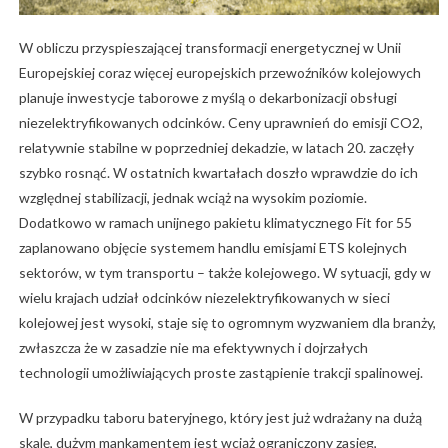
W obliczu przyspieszającej transformacji energetycznej w Unii
Europejskiej coraz więcej europejskich przewoźników kolejowych
planuje inwestycje taborowe z myślą o dekarbonizacji obsługi
niezelektryfikowanych odcinków. Ceny uprawnień do emisji CO2,
relatywnie stabilne w poprzedniej dekadzie, w latach 20. zaczęły
szybko rosnąć. W ostatnich kwartałach doszło wprawdzie do ich
względnej stabilizacji, jednak wciąż na wysokim poziomie.
Dodatkowo w ramach unijnego pakietu klimatycznego Fit for 55
zaplanowano objęcie systemem handlu emisjami ETS kolejnych
sektorów, w tym transportu – także kolejowego. W sytuacji, gdy w
wielu krajach udział odcinków niezelektryfikowanych w sieci
kolejowej jest wysoki, staje się to ogromnym wyzwaniem dla branży,
zwłaszcza że w zasadzie nie ma efektywnych i dojrzałych
technologii umożliwiających proste zastąpienie trakcji spalinowej.
W przypadku taboru bateryjnego, który jest już wdrażany na dużą
skalę, dużym mankamentem jest wciąż ograniczony zasięg,