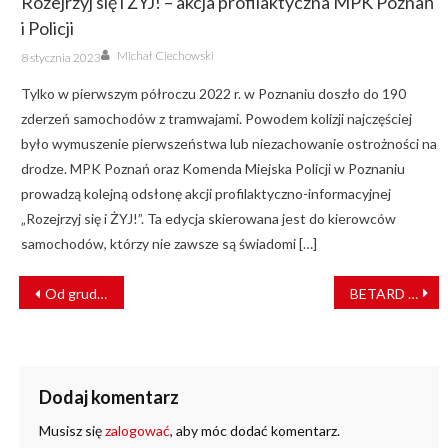
Rozejrzyj się i ŻYJ! – akcja profilaktyczna MPK Poznań
i Policji
Author
Posted
Michał Ciechowski
8 stycznia 2023
on
Tylko w pierwszym półroczu 2022 r. w Poznaniu doszło do 190
zderzeń samochodów z tramwajami. Powodem kolizji najczęściej
było wymuszenie pierwszeństwa lub niezachowanie ostrożności na
drodze. MPK Poznań oraz Komenda Miejska Policji w Poznaniu
prowadzą kolejną odsłonę akcji profilaktyczno-informacyjnej
„Rozejrzyj się i ŻYJ!”. Ta edycja skierowana jest do kierowców
samochodów, którzy nie zawsze są świadomi […]
NAWIGACJA
Od grudnia 7 par pociągów Legnica – Cottbus
BETARD z dopuszczeniem do stosowania fundamentów palowych na liniach PLK
WPISU
Dodaj komentarz
Musisz się
zalogować
, aby móc dodać komentarz.