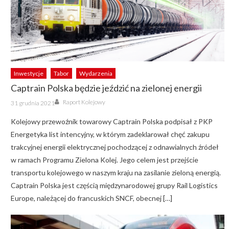
Inwestycje
Tabor
Wydarzenia
Captrain Polska będzie jeździć na zielonej energii
Author
Posted
Raport Kolejowy
31 grudnia 2021
on
Kolejowy przewoźnik towarowy Captrain Polska podpisał z PKP
Energetyka list intencyjny, w którym zadeklarował chęć zakupu
trakcyjnej energii elektrycznej pochodzącej z odnawialnych źródeł
w ramach Programu Zielona Kolej. Jego celem jest przejście
transportu kolejowego w naszym kraju na zasilanie zieloną energią.
Captrain Polska jest częścią międzynarodowej grupy Rail Logistics
Europe, należącej do francuskich SNCF, obecnej […]