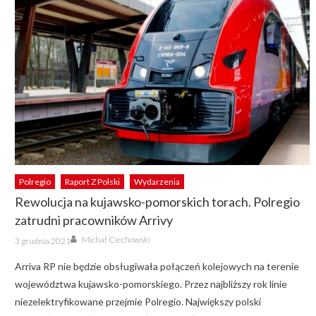
Polregio
Raport Z Polski
Wydarzenia
Rewolucja na kujawsko-pomorskich torach. Polregio
zatrudni pracowników Arrivy
Author
Posted
Michał Ciechowski
3 grudnia 2021
on
Arriva RP nie będzie obsługiwała połączeń kolejowych na terenie
województwa kujawsko-pomorskiego. Przez najbliższy rok linie
niezelektryfikowane przejmie Polregio. Największy polski