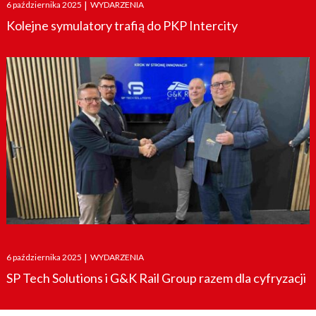
Posted
6 października 2025
|
WYDARZENIA
on
Kolejne symulatory trafią do PKP Intercity
Posted
6 października 2025
|
WYDARZENIA
on
SP Tech Solutions i G&K Rail Group razem dla cyfryzacji