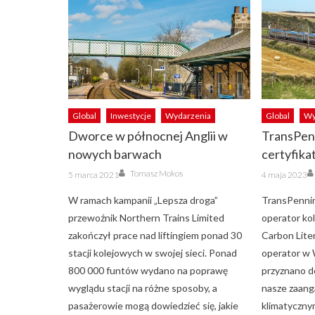
Global
Inwestycje
Wydarzenia
Global
Wy
Dworce w północnej Anglii w
TransPen
nowych barwach
certyfika
Author
Posted
Posted
Tomasz Mokos
5 marca 2021
4 maja 2023
on
on
W ramach kampanii „Lepsza droga”
TransPennin
przewoźnik Northern Trains Limited
operator kol
zakończył prace nad liftingiem ponad 30
Carbon Lite
stacji kolejowych w swojej sieci. Ponad
operator w W
800 000 funtów wydano na poprawę
przyznano d
wyglądu stacji na różne sposoby, a
nasze zaang
pasażerowie mogą dowiedzieć się, jakie
klimatyczny