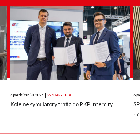
Posted
Pos
6 października 2025
|
WYDARZENIA
6 p
on
on
O
Kolejne symulatory trafią do PKP Intercity
SP
cy