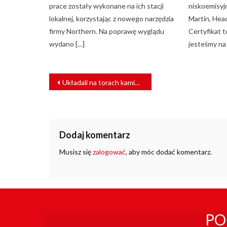
prace zostały wykonane na ich stacji
niskoemisyjn
lokalnej, korzystając z nowego narzędzia
Martin, Head
firmy Northern. Na poprawę wyglądu
Certyfikat t
wydano […]
jesteśmy na 
NAWIGACJA
Układali na torach kamienie i czekali na pociąg. Nastolatkowie zostali zatrzymani przez SOK
WPISU
Dodaj komentarz
Musisz się
zalogować
, aby móc dodać komentarz.
PO