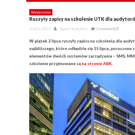
Wydarzenia
Ruszyły zapisy na szkolenie UTK dla audytor
Posted
Author
5 lipca 2021
Raport Kolejowy
Comment(0)
on
W piątek 2 lipca ruszyły zapisy na szkolenia dla a
najbliższego, które odbędzie się 15 lipca, poruszo
elementów dwóch systemów zarządzania – SMS, MMS –
szkolenie przyjmowane są
na stronie ABK
.