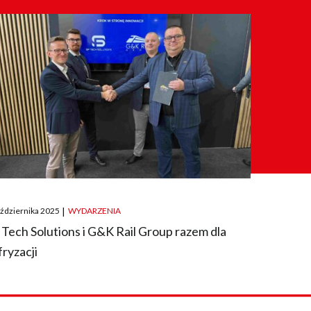
ted
aździernika 2025
|
WYDARZENIA
 Tech Solutions i G&K Rail Group razem dla
fryzacji