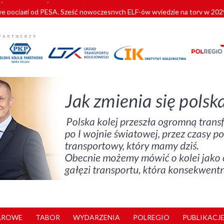
pociągi od PESA. Sześć nowoczesnych ELF-ów wyjedzie na tory w 202
c dla GySEV gotowe
 alkoholu i wjeżdżają na tory
 Przemyśla
zystkie Vectrony na 230 km/h
AROWE
TABOR
WYDARZENIA
POLREGIO
PUBLIKACJE