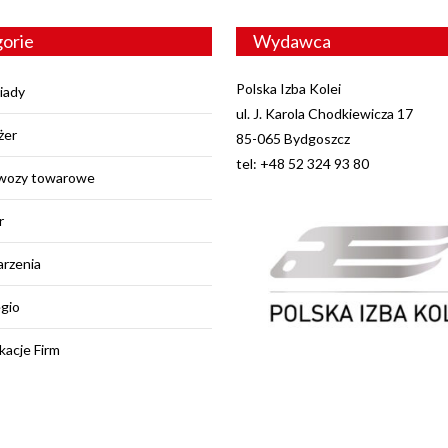
orie
Wydawca
Polska Izba Kolei
iady
ul. J. Karola Chodkiewicza 17
żer
85-065 Bydgoszcz
tel: +48 52 324 93 80
wozy towarowe
r
rzenia
egio
kacje Firm