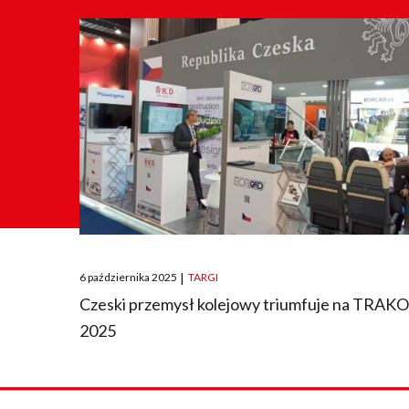
Posted
6 października 2025
|
TARGI
on
Czeski przemysł kolejowy triumfuje na TRAK
2025