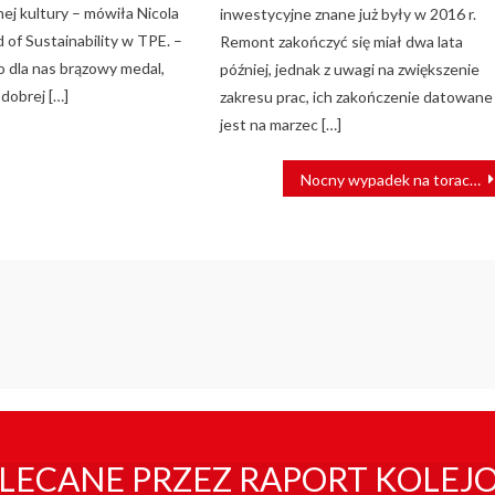
ej kultury – mówiła Nicola
inwestycyjne znane już były w 2016 r.
 of Sustainability w TPE. –
Remont zakończyć się miał dwa lata
o dla nas brązowy medal,
później, jednak z uwagi na zwiększenie
dobrej […]
zakresu prac, ich zakończenie datowane
jest na marzec […]
Nocny wypadek na torach w Brzegu. Nie żyje mężczyzna
LECANE PRZEZ RAPORT KOLEJ