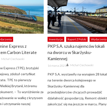
darzenia
Inwestycje
Raport Z Polski
Wydarzenia
nine Express z
PKP S.A. szuka najemców lokali
tem Carbon Literate
na dworcu w Skarżysku-
Author
Kamiennej
Michał Ciechowski
Author
Posted
Michał Ciechowski
16 marca 2021
on
e Express (TPE), brytyjski
ejowy, zdobył certyfikat
PKP S.A. wystawiły na wynajem 28 lokal
rate. TPE to pierwszy
na terenie dworca kolejowego w
ielkiej Brytanii, któremu
Skarżysku-Kamiennej dla
okument. – To wyróżnienie za
przedsiębiorców chcących prowadzić
ażowanie w walkę z kryzysem
działalność gospodarczą. Remont obiek
m i utrzymanie naszej
zakończyć się ma jeszcze w marcu. Plany