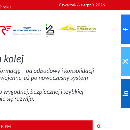
Czwartek 6 sierpnia 2026
9 roku
 FIRM