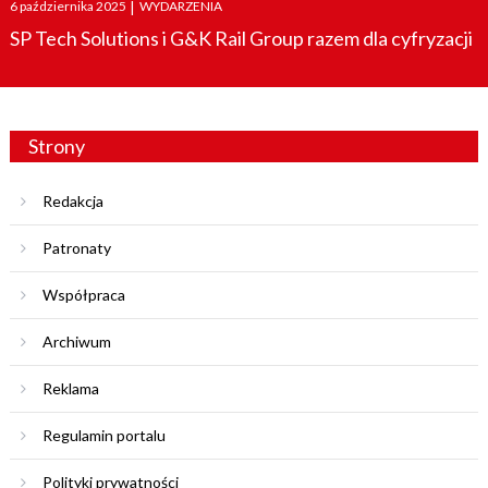
Posted
6 października 2025
|
WYDARZENIA
on
SP Tech Solutions i G&K Rail Group razem dla cyfryzacji
Strony
Redakcja
Patronaty
Współpraca
Archiwum
Reklama
Regulamin portalu
Polityki prywatności