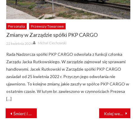
Personalia
Przewozy Towarowe
Zmiany w Zarządzie spółki PKP CARGO
Author
Posted
Michał Ciechowski
22 kwietnia 2024
on
Rada Nadzorcza spółki PKP CARGO odwołała z funkcji członka
Zarządu Jacka Rutkowskiego. W zarządzie zajmował się sprawami
handlowymi. Jacek Rutkowski w Zarządzie spółki PKP CARGO
zasiadał od 25 kwietnia 2022 r. Przyczyn jego odwołania nie
ujawniono. To kolejne zmiany, jakie zaszły w spółce PKP CARGO w
ostatnim czasie. W lutym br. zawieszono w czynnościach Prezesa
[…]
NAWIGACJA
Śmierć i wypadki na torach. UTK podsumował 2020 r. [RAPORT]
Kolej wesprze handel wewnątrzkontynentalny w Afryce
WPISU