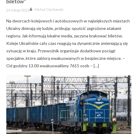
biletów”
Author
Posted
Michał Ciechowski
24 lutego 2022
on
Na dworcach kolejowych i autobusowych w największych miastach
Ukrainy zbierają się ludzie, próbując opuścić zagrożone atakami
regiony. Jak informują lokalne media, zaczyna brakować biletów.
Koleje Ukraińskie cały czas reagują na dynamicznie zmieniającą się
sytuację w kraju. Przewoźnik organizuje dodatkowe pociągi
specjalne, które zabiorą ewakuowanych w bezpieczne miejsce. –
Od godziny 13.00 ewakuowaliśmy 7615 osób – […]