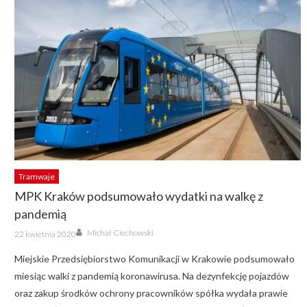
Tramwaje
MPK Kraków podsumowało wydatki na walkę z
pandemią
Author
Posted
Michał Ciechowski
22 kwietnia 2020
on
Miejskie Przedsiębiorstwo Komunikacji w Krakowie podsumowało
miesiąc walki z pandemią koronawirusa. Na dezynfekcję pojazdów
oraz zakup środków ochrony pracowników spółka wydała prawie