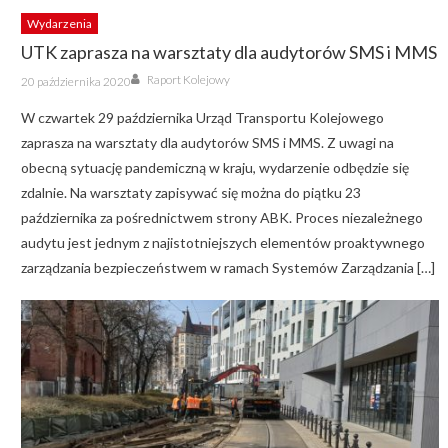
Wydarzenia
UTK zaprasza na warsztaty dla audytorów SMS i MMS
Author
Posted
Raport Kolejowy
20 października 2020
on
W czwartek 29 października Urząd Transportu Kolejowego
zaprasza na warsztaty dla audytorów SMS i MMS. Z uwagi na
obecną sytuację pandemiczną w kraju, wydarzenie odbędzie się
zdalnie. Na warsztaty zapisywać się można do piątku 23
października za pośrednictwem strony ABK. Proces niezależnego
audytu jest jednym z najistotniejszych elementów proaktywnego
zarządzania bezpieczeństwem w ramach Systemów Zarządzania […]