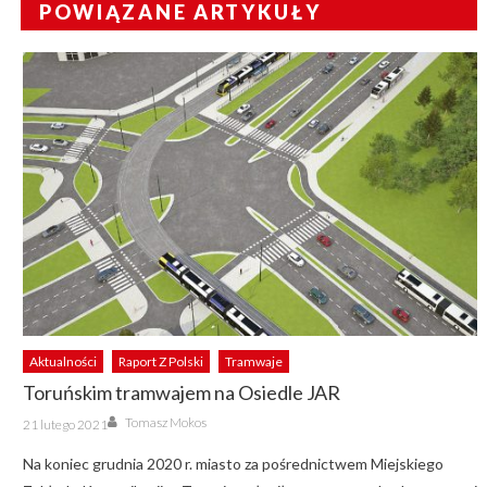
POWIĄZANE ARTYKUŁY
Aktualności
Raport Z Polski
Tramwaje
Toruńskim tramwajem na Osiedle JAR
Author
Posted
Tomasz Mokos
21 lutego 2021
on
Na koniec grudnia 2020 r. miasto za pośrednictwem Miejskiego