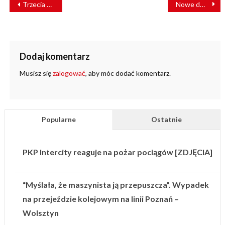
Trzecia umowa wykonawcza zrealizowana. KM odbierają kolejne FLIRTy
Nowe dworce w Gorzkowicach i Wilkoszewicach otwarte!
WPISU
Dodaj komentarz
Musisz się
zalogować
, aby móc dodać komentarz.
Popularne
Ostatnie
PKP Intercity reaguje na pożar pociągów [ZDJĘCIA]
“Myślała, że maszynista ją przepuszcza”. Wypadek
na przejeździe kolejowym na linii Poznań –
Wolsztyn