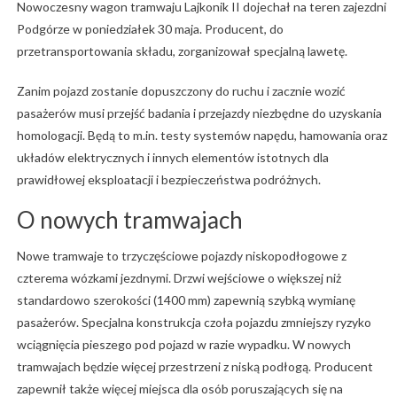
Nowoczesny wagon tramwaju Lajkonik II dojechał na teren zajezdni
Podgórze w poniedziałek 30 maja. Producent, do
przetransportowania składu, zorganizował specjalną lawetę.
Zanim pojazd zostanie dopuszczony do ruchu i zacznie wozić
pasażerów musi przejść badania i przejazdy niezbędne do uzyskania
homologacji. Będą to m.in. testy systemów napędu, hamowania oraz
układów elektrycznych i innych elementów istotnych dla
prawidłowej eksploatacji i bezpieczeństwa podróżnych.
O nowych tramwajach
Nowe tramwaje to trzyczęściowe pojazdy niskopodłogowe z
czterema wózkami jezdnymi. Drzwi wejściowe o większej niż
standardowo szerokości (1400 mm) zapewnią szybką wymianę
pasażerów. Specjalna konstrukcja czoła pojazdu zmniejszy ryzyko
wciągnięcia pieszego pod pojazd w razie wypadku. W nowych
tramwajach będzie więcej przestrzeni z niską podłogą. Producent
zapewnił także więcej miejsca dla osób poruszających się na