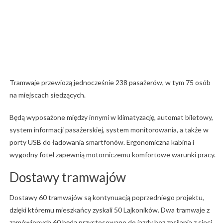
Tramwaje przewiozą jednocześnie 238 pasażerów, w tym 75 osób
na miejscach siedzących.
Będą wyposażone między innymi w klimatyzację, automat biletowy,
system informacji pasażerskiej, system monitorowania, a także w
porty USB do ładowania smartfonów. Ergonomiczna kabina i
wygodny fotel zapewnią motorniczemu komfortowe warunki pracy.
Dostawy tramwajów
Dostawy 60 tramwajów są kontynuacją poprzedniego projektu,
dzięki któremu mieszkańcy zyskali 50 Lajkoników. Dwa tramwaje z
zamówionych 60 będą przystosowane do jazdy bez zasilania z sieci