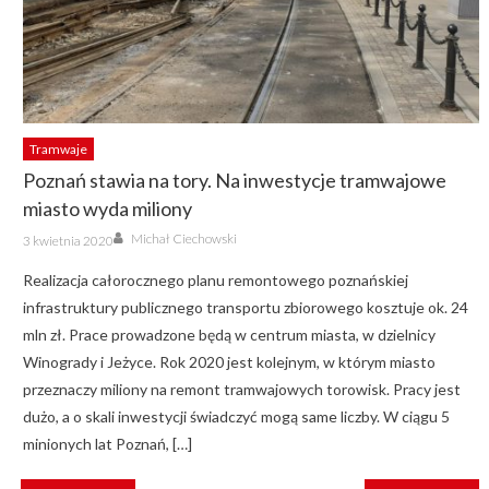
Tramwaje
Poznań stawia na tory. Na inwestycje tramwajowe
miasto wyda miliony
Author
Posted
Michał Ciechowski
3 kwietnia 2020
on
Realizacja całorocznego planu remontowego poznańskiej
infrastruktury publicznego transportu zbiorowego kosztuje ok. 24
mln zł. Prace prowadzone będą w centrum miasta, w dzielnicy
Winogrady i Jeżyce. Rok 2020 jest kolejnym, w którym miasto
przeznaczy miliony na remont tramwajowych torowisk. Pracy jest
dużo, a o skali inwestycji świadczyć mogą same liczby. W ciągu 5
minionych lat Poznań, […]
NAWIGACJA