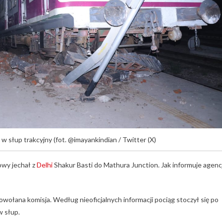
 w słup trakcyjny (fot. @imayankindian / Twitter (X)
owy jechał z
Delhi
Shakur Basti do Mathura Junction. Jak informuje agenc
owołana komisja. Według nieoficjalnych informacji pociąg stoczył się po
w słup.