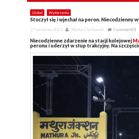
Global
Wydarzenia
Stoczył się i wjechał na peron. Niecodzienny 
Posted
Author
27 września 2023
Michał Ciechowski
Comment(0)
on
Niecodzienne zdarzenie na stacji kolejowej
Ma
peronu i uderzył w słup trakcyjny. Na szczęście