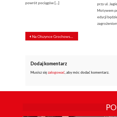
powrót pociągów […]
przy ul. Jag
Motywem pr
edycji będzi
zagrożeniom
NAWIGACJA
Na Olszynce Grochowskiej powstała nowa lakiernia PKP Intercity
WPISU
Dodaj komentarz
Musisz się
zalogować
, aby móc dodać komentarz.
PO