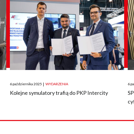
Posted
Pos
6 października 2025
|
WYDARZENIA
6 p
on
on
O
Kolejne symulatory trafią do PKP Intercity
SP
cy