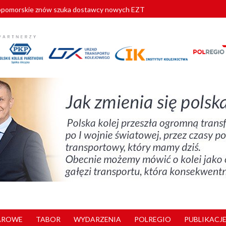
pomorskie znów szuka dostawcy nowych EZT
ach kolejowych w północnej Wielkopolsce. Łatwiejsze dojazdy do pracy i 
y. 180 nowych pracowników drużyn pociągowych od początku roku
zielą się doświadczeniami z ukraińskim partnerem kolejowym
o partnerstwa Medcom z Mitsubishi Electric Corporation
AROWE
TABOR
WYDARZENIA
POLREGIO
PUBLIKACJE