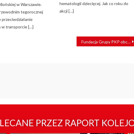
hematologii dziecięcej. Jak co roku do
iellońskiej w Warszawie.
akcji […]
zewodnim tegorocznej
e przeciwdziałanie
 w transporcie […]
Fundacja Grupy PKP obchodziła jubileusz 10-lecia istnienia
LECANE PRZEZ RAPORT KOLEJ