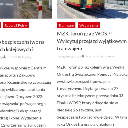
Raport Z Polski
Tramwaje
Wydarzenia
MZK Toruń gra z WOŚP!
Wylicytuj przejazd wyjątkowym
o bezpieczeństwo na
tramwajem
ch kolejowych?
Author
Posted
Author
Michał Ciechowski
16 stycznia 2025
Raport Kolejowy
022
on
MZK Toruń po raz kolejny gra z Wielką
oKolej wspólnie z Centrum
Orkiestrą Świątecznej Pomocy! Na aukc
Transportu i Zakupów
wystawia przejazd tramwajem
ona Koźmińskiego zapraszają
turystycznym. Licytacja trwa do 27
cję cyklicznego spotkania
stycznia br. Motywem przewodnim 33.
 Kolejowo-Drogowe 2022:
Finału WOŚP, który odbędzie się w
rozwiązania” poświęconego
niedzielę 26 stycznia, jest
ernizacji i eksploatacji
bezpieczeństwo i zdrowie dzieci. W tym
dróg i kolei. Wydarzenie
roku Orkiestra gra dla onkologii i
 12 września w auli uczelni