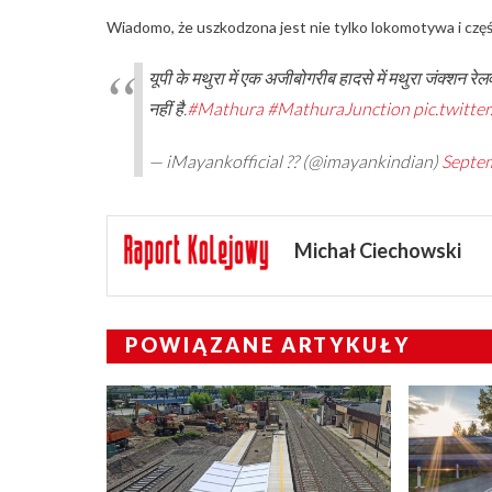
Wiadomo, że uszkodzona jest nie tylko lokomotywa i czę
यूपी के मथुरा में एक अजीबोगरीब हादसे में मथुरा जंक्शन र
नहीं है.
#Mathura
#MathuraJunction
pic.twitt
— iMayankofficial ?? (@imayankindian)
Septem
Michał Ciechowski
POWIĄZANE ARTYKUŁY