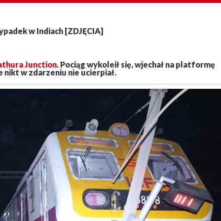
wypadek w Indiach [ZDJĘCIA]
thura Junction
. Pociąg wykoleił się, wjechał na platformę
 nikt w zdarzeniu nie ucierpiał.