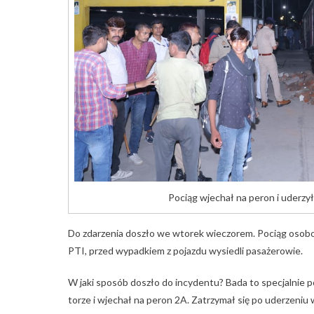
Pociąg wjechał na peron i uderzył
Do zdarzenia doszło we wtorek wieczorem. Pociąg osob
PTI, przed wypadkiem z pojazdu wysiedli pasażerowie.
W jaki sposób doszło do incydentu? Bada to specjalnie p
torze i wjechał na peron 2A. Zatrzymał się po uderzeniu 