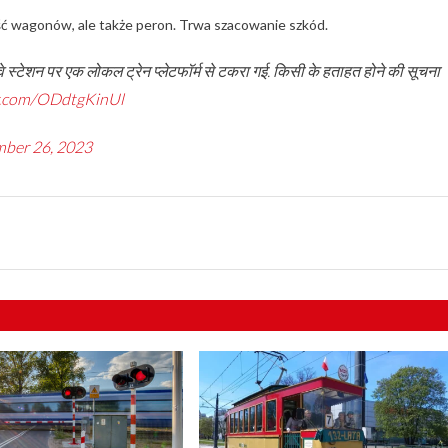
ść wagonów, ale także peron. Trwa szacowanie szkód.
ेलवे स्टेशन पर एक लोकल ट्रेन प्लेटफॉर्म से टकरा गई. किसी के हताहत होने की सूचना
er.com/ODdtgKinUl
ber 26, 2023