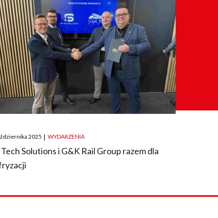
ted
aździernika 2025
|
WYDARZENIA
 Tech Solutions i G&K Rail Group razem dla
fryzacji