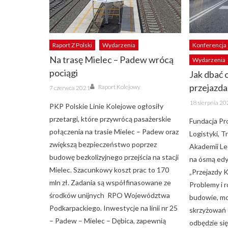
Raport Z Polski
Wydarzenia
Konferencja
Na trasę Mielec – Padew wrócą
Wydarzenia
pociągi
Jak dbać 
Author
Posted
przejazda
Raport Kolejowy
7 czerwca 2021
on
Posted
18 sierpnia 2
PKP Polskie Linie Kolejowe ogłosiły
on
przetargi, które przywrócą pasażerskie
Fundacja Pr
połączenia na trasie Mielec – Padew oraz
Logistyki, 
zwiększą bezpieczeństwo poprzez
Akademii Le
budowę bezkolizyjnego przejścia na stacji
na ósmą edy
Mielec. Szacunkowy koszt prac to 170
„Przejazdy
mln zł. Zadania są współfinasowane ze
Problemy i 
środków unijnych RPO Województwa
budowie, mod
Podkarpackiego. Inwestycje na linii nr 25
skrzyżowań 
– Padew – Mielec – Dębica, zapewnią
odbędzie się