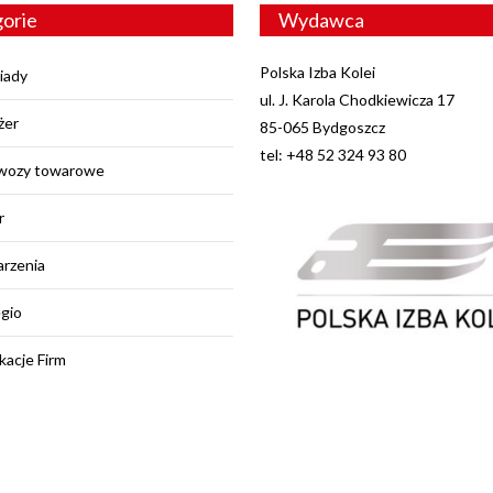
orie
Wydawca
Polska Izba Kolei
iady
ul. J. Karola Chodkiewicza 17
żer
85-065 Bydgoszcz
tel: +48 52 324 93 80
wozy towarowe
r
rzenia
egio
kacje Firm