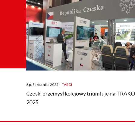
Posted
6 października 2025
|
TARGI
on
Czeski przemysł kolejowy triumfuje na TRAK
2025