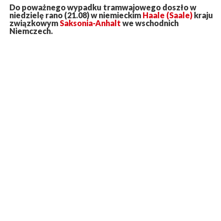
Do poważnego wypadku tramwajowego doszło w
niedzielę rano (21.08) w niemieckim
Haale (Saale)
kraju
związkowym
Saksonia-Anhalt
we wschodnich
Niemczech.