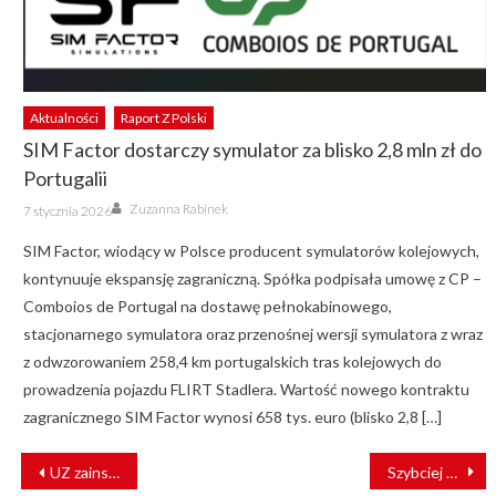
Aktualności
Raport Z Polski
SIM Factor dostarczy symulator za blisko 2,8 mln zł do
Portugalii
Author
Posted
Zuzanna Rabinek
7 stycznia 2026
on
SIM Factor, wiodący w Polsce producent symulatorów kolejowych,
kontynuuje ekspansję zagraniczną. Spółka podpisała umowę z CP –
Comboios de Portugal na dostawę pełnokabinowego,
stacjonarnego symulatora oraz przenośnej wersji symulatora z wraz
z odwzorowaniem 258,4 km portugalskich tras kolejowych do
prowadzenia pojazdu FLIRT Stadlera. Wartość nowego kontraktu
zagranicznego SIM Factor wynosi 658 tys. euro (blisko 2,8 […]
NAWIGACJA
UZ zainstalowała na stacji w Charkowie system kontroli bagażu
Szybciej ze Śląska nad Bałtyk
WPISU