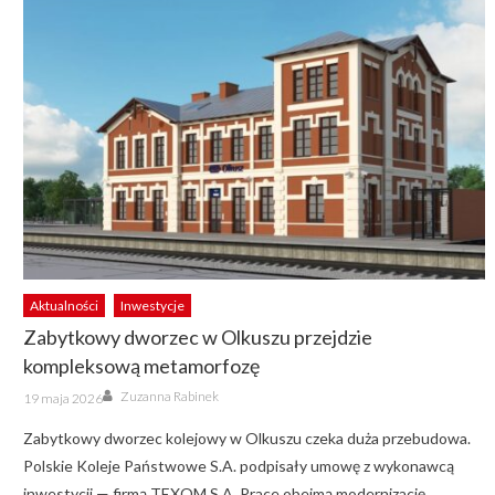
Aktualności
Inwestycje
Zabytkowy dworzec w Olkuszu przejdzie
kompleksową metamorfozę
Author
Posted
Zuzanna Rabinek
19 maja 2026
on
Zabytkowy dworzec kolejowy w Olkuszu czeka duża przebudowa.
Polskie Koleje Państwowe S.A. podpisały umowę z wykonawcą
inwestycji — firmą TEXOM S.A. Prace obejmą modernizację