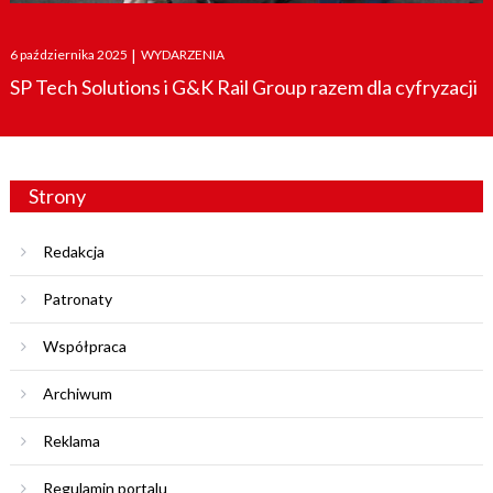
Posted
6 października 2025
|
WYDARZENIA
on
SP Tech Solutions i G&K Rail Group razem dla cyfryzacji
Strony
Redakcja
Patronaty
Współpraca
Archiwum
Reklama
Regulamin portalu