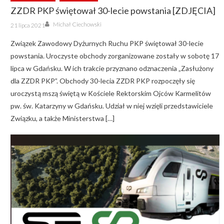
ZZDR PKP świętował 30-lecie powstania [ZDJĘCIA]
Author
Posted
Michał Ciechowski
21 lipca 2021
on
Związek Zawodowy Dyżurnych Ruchu PKP świętował 30-lecie
powstania. Uroczyste obchody zorganizowane zostały w sobotę 17
lipca w Gdańsku. W ich trakcie przyznano odznaczenia „Zasłużony
dla ZZDR PKP”. Obchody 30-lecia ZZDR PKP rozpoczęły się
uroczystą mszą świętą w Kościele Rektorskim Ojców Karmelitów
pw. św. Katarzyny w Gdańsku. Udział w niej wzięli przedstawiciele
Związku, a także Ministerstwa […]