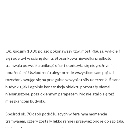
Ok. godziny 10.30 pojazd pokonawszy tzw. most Klausa, wykoleił
się i uderzył w ścianę domu. Stosunkowa niewielka prędkość
tramwaju pozwoliła uniknąć ofiar i skończyła się niegroźnymi
obrażeniami. Uszkodzeniu uległ przede wszystkim sam pojazd,
rozczłonkowując się na przegubie w wyniku siły uderzenia. Ściana
budynku, jak i ogólnie konstrukcja obiektu pozostały niemal
nienaruszone, poza okiennym parapetem. Nic nie stało się też
mieszkańcom budynku.
Spośród ok. 70 osób podróżujących w feralnym momencie
tramwajem, cztery zostały lekko ranne i przewieziono je do szpitala.