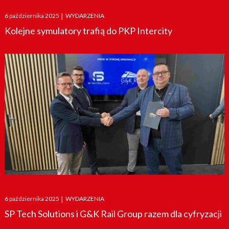
Posted
6 października 2025
|
WYDARZENIA
on
Kolejne symulatory trafią do PKP Intercity
Posted
6 października 2025
|
WYDARZENIA
on
SP Tech Solutions i G&K Rail Group razem dla cyfryzacji