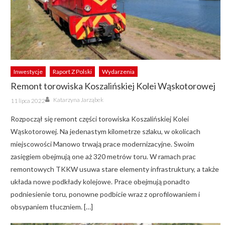
Inwestycje
Raport Z Polski
Wydarzenia
Remont torowiska Koszalińskiej Kolei Wąskotorowej
Author
Posted
Katarzyna Jarząbek
11 lipca 2022
on
Rozpoczął się remont części torowiska Koszalińskiej Kolei
Wąskotorowej. Na jedenastym kilometrze szlaku, w okolicach
miejscowości Manowo trwają prace modernizacyjne. Swoim
zasięgiem obejmują one aż 320 metrów toru. W ramach prac
remontowych TKKW usuwa stare elementy infrastruktury, a także
układa nowe podkłady kolejowe. Prace obejmują ponadto
podniesienie toru, ponowne podbicie wraz z oprofilowaniem i
obsypaniem tłuczniem. […]