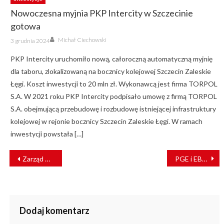
Nowoczesna myjnia PKP Intercity w Szczecinie
gotowa
Author
Posted
Michał Ciechowski
3 grudnia 2024
on
PKP Intercity uruchomiło nową, całoroczną automatyczną myjnię
dla taboru, zlokalizowaną na bocznicy kolejowej Szczecin Zaleskie
Łęgi. Koszt inwestycji to 20 mln zł. Wykonawcą jest firma TORPOL
S.A. W 2021 roku PKP Intercity podpisało umowę z firmą TORPOL
S.A. obejmującą przebudowę i rozbudowę istniejącej infrastruktury
kolejowej w rejonie bocznicy Szczecin Zaleskie Łęgi. W ramach
inwestycji powstała […]
NAWIGACJA
Zarząd PKP Intercity podsumował 100 dni pracy
PGE i EBI wspierają transformację energetyczną infrastruktury kolejowej w Polsce
WPISU
Dodaj komentarz