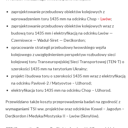
zaprojektowanie przebudowy obiektów kolejowych z
wprowadzeniem toru 1435 mm na odcinku Chop –
Lwów
;
zaprojektowanie przebudowy obiektów kolejowych wraz z
budową toru 1435 mm i elektryfikacją na odcinku Lwów —
Czerniowce — Wadul-Siret — Derżkordon;
opracowanie strategii przebudowy lwowskiego węzła
kolejowego z uwzględnieniem perspektyw rozbudowy sieci
kolejowej toru Transeuropejskiej Sieci Transportowej (TEN-T) o
szerokości 1435 mm na terytorium Ukrainy;
projekt i budowa toru o szerokości 1435 mm wraz z elektryfikacją
na odcinku Pavlové-2 / Matyovtse – Użhorod;
elektryfikacja toru 1435 mm na odcinku Chop – Użhorod.
Przewidziano także koszty przeprowadzenia badań na zgodność z
wymaganiami TSI ww. projektów oraz odcinków Kowel – Jagodyn –
Derżkordon i Medyka/Mostyska II – Lwów (Sknyłów).