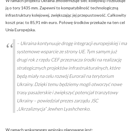
W ramach projektu Ukraina zmodernizuje sieć kolejową i rozbuduje
ją o tory 1435 mm. Zapewni to kompatybilność technologiczną
infrastruktury kolejowej, zwiększając jej przepustowość. Całkowity
koszt prac to 85,91 mln euro. Połowę środków przekaże na ten cel
Unia Europejska.
– Ukraina kontynuuje drogę integracji europejskiej i ma
systemowe wsparcie ze strony UE. Tym samym już
drugi rok z rzędu CEF przeznacza środki na realizację
strategicznych projektów infrastrukturalnych, które
będą miały na celu rozwój Eurorail na terytorium
Ukrainy. Dzięki temu będziemy mogli otworzyć nowe
trasy pasażerskie i zwiększyć potencjał tranzytowy
Ukrainy – powiedział prezes zarządu JSC
„Ukrzaliznycja” Jewhen Lyashchenko.
W ramach wskazanego wniosku planowane jest: