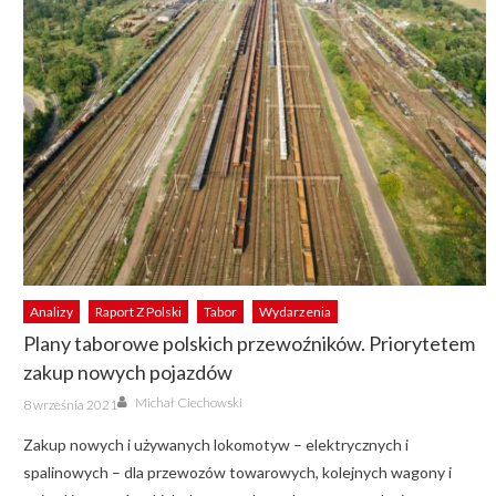
Analizy
Raport Z Polski
Tabor
Wydarzenia
Plany taborowe polskich przewoźników. Priorytetem
zakup nowych pojazdów
Author
Posted
Michał Ciechowski
8 września 2021
on
Zakup nowych i używanych lokomotyw – elektrycznych i
spalinowych – dla przewozów towarowych, kolejnych wagony i