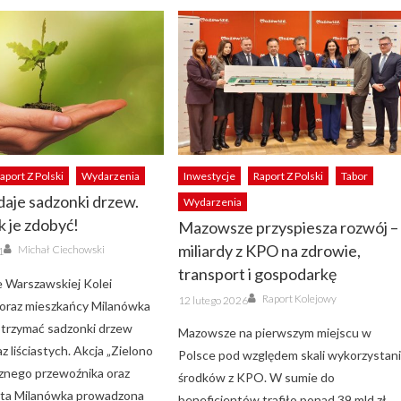
aport Z Polski
Wydarzenia
Inwestycje
Raport Z Polski
Tabor
aje sadzonki drzew.
Wydarzenia
k je zdobyć!
Mazowsze przyspiesza rozwój –
Author
miliardy z KPO na zdrowie,
Michał Ciechowski
1
transport i gospodarkę
 Warszawskiej Kolei
Author
Posted
Raport Kolejowy
12 lutego 2026
oraz mieszkańcy Milanówka
on
otrzymać sadzonki drzew
Mazowsze na pierwszym miejscu w
az liściastych. Akcja „Zielono
Polsce pod względem skali wykorzystan
znego przewoźnika oraz
środków z KPO. W sumie do
sta Milanówka prowadzona
beneficjentów trafiło ponad 39 mld zł