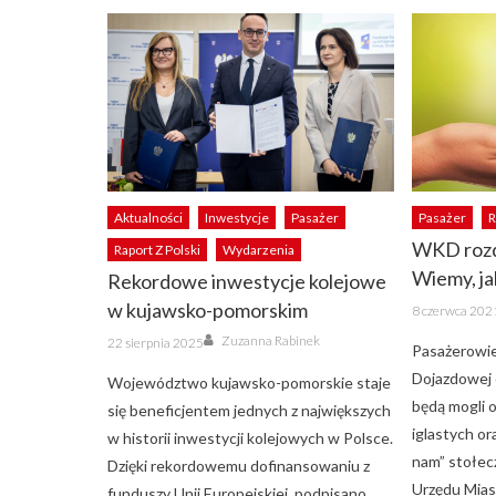
Aktualności
Inwestycje
Pasażer
Pasażer
R
WKD rozd
Raport Z Polski
Wydarzenia
Wiemy, ja
Rekordowe inwestycje kolejowe
Posted
w kujawsko-pomorskim
8 czerwca 202
on
Author
Posted
Zuzanna Rabinek
22 sierpnia 2025
Pasażerowie
on
Dojazdowej 
Województwo kujawsko-pomorskie staje
będą mogli 
się beneficjentem jednych z największych
iglastych or
w historii inwestycji kolejowych w Polsce.
nam” stołec
Dzięki rekordowemu dofinansowaniu z
Urzędu Mia
funduszy Unii Europejskiej, podpisano