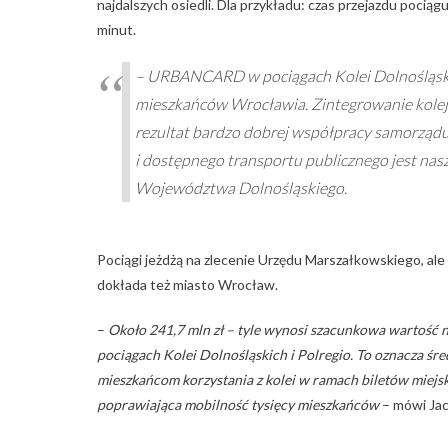
najdalszych osiedli. Dla przykładu: czas przejazdu poc
minut.
–
URBANCARD w pociągach Kolei Dolnośląskic
mieszkańców Wrocławia. Zintegrowanie kol
rezultat bardzo dobrej współpracy samorzą
i dostępnego transportu publicznego jest n
Województwa Dolnośląskiego.
Pociągi jeżdżą na zlecenie Urzędu Marszałkowskiego, al
dokłada też miasto Wrocław.
–
Około 241,7 mln zł – tyle wynosi szacunkowa wartoś
pociągach Kolei Dolnośląskich i Polregio. To oznacza śr
mieszkańcom korzystania z kolei w ramach biletów mie
poprawiająca mobilność tysięcy mieszkańców
– mówi Jac