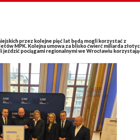
jskich przez kolejne pięć lat będą mogli korzystać z
letów MPK. Kolejna umowa za blisko ćwierć miliarda złoty
i jeździć pociągami regionalnymi we Wrocławiu korzystają