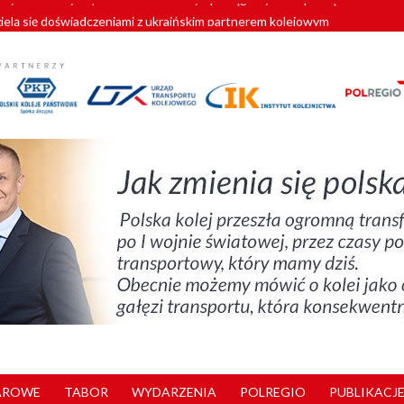
zielą się doświadczeniami z ukraińskim partnerem kolejowym
wej Bydgoszcz Fordon zakończona
zystkie Vectrony na 230 km/h
pociągi od PESA. Sześć nowoczesnych ELF-ów wyjedzie na tory w 202
y. 180 nowych pracowników drużyn pociągowych od początku roku
AROWE
TABOR
WYDARZENIA
POLREGIO
PUBLIKACJE