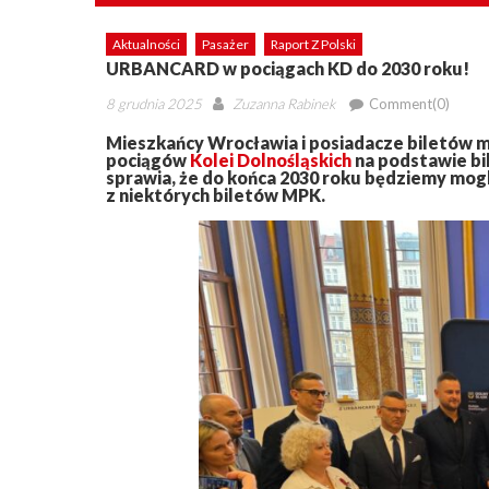
Aktualności
Pasażer
Raport Z Polski
URBANCARD w pociągach KD do 2030 roku!
Posted
Author
8 grudnia 2025
Zuzanna Rabinek
Comment(0)
on
Mieszkańcy Wrocławia i posiadacze biletów mie
pociągów
Kolei Dolnośląskich
na podstawie bi
sprawia, że do końca 2030 roku będziemy mogl
z niektórych biletów MPK.