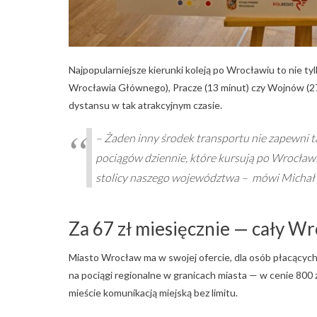
Najpopularniejsze kierunki koleją po Wrocławiu to nie tyl
Wrocławia Głównego), Pracze (13 minut) czy Wojnów (27 
dystansu w tak atrakcyjnym czasie.
–
Żaden inny środek transportu nie zapewni t
pociągów dziennie, które kursują po Wrocławiu
stolicy naszego województwa
– mówi Michał 
Za 67 zł miesięcznie — cały W
Miasto Wrocław ma w swojej ofercie, dla osób płacących 
na pociągi regionalne w granicach miasta — w cenie 800 z
mieście komunikacją miejską bez limitu.