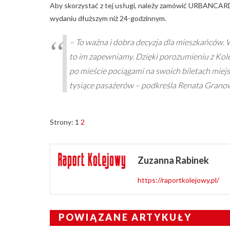
Aby skorzystać z tej usługi, należy zamówić URBANCARD.
wydaniu dłuższym niż 24-godzinnym.
–
To ważna i dobra decyzja dla mieszkańców. 
to im zapewniamy. Dzięki porozumieniu z Kole
po mieście pociągami na swoich biletach miejsk
tysiące pasażerów
– podkreśla Renata Granow
Strony:
1
2
Zuzanna Rabinek
https://raportkolejowy.pl/
POWIĄZANE ARTYKUŁY