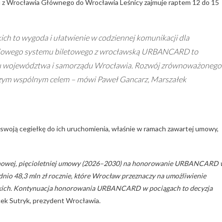
iągu z Wrocławia Głównego do Wrocławia Leśnicy zajmuje raptem 12 do 15
h to wygoda i ułatwienie w codziennej komunikacji dla
ejowego systemu biletowego z wrocławską URBANCARD to
du województwa i samorządu Wrocławia. Rozwój zrównoważonego
aszym wspólnym celem
– mówi Paweł Gancarz, Marszałek
e swoją cegiełkę do ich uruchomienia, właśnie w ramach zawartej umowy,
ć nowej, pięcioletniej umowy (2026–2030) na honorowanie URBANCARD
ednio 48,3 mln zł rocznie, które Wrocław przeznaczy na umożliwienie
jskich. Kontynuacja honorowania URBANCARD w pociągach to decyzja
ek Sutryk, prezydent Wrocławia.