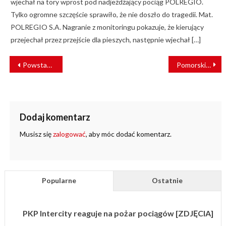
wjechał na tory wprost pod nadjeżdżający pociąg POLREGIO.
Tylko ogromne szczęście sprawiło, że nie doszło do tragedii. Mat.
POLREGIO S.A. Nagranie z monitoringu pokazuje, że kierujący
przejechał przez przejście dla pieszych, następnie wjechał […]
NAWIGACJA
Powstanie nowa linia kolejowa Kraków – Myślenice
Pomorskie dokupuje 28 pociągów! Newag otrzymał zamówienie warte ponad 800 mln zł
WPISU
Dodaj komentarz
Musisz się
zalogować
, aby móc dodać komentarz.
Popularne
Ostatnie
PKP Intercity reaguje na pożar pociągów [ZDJĘCIA]