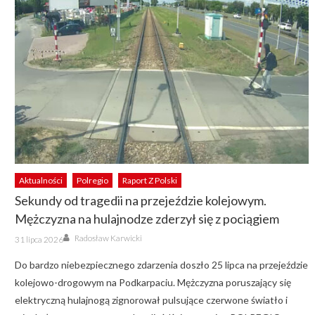
Aktualności
Polregio
Raport Z Polski
Sekundy od tragedii na przejeździe kolejowym.
Mężczyzna na hulajnodze zderzył się z pociągiem
Author
Posted
Radosław Karwicki
31 lipca 2026
on
Do bardzo niebezpiecznego zdarzenia doszło 25 lipca na przejeździe
kolejowo-drogowym na Podkarpaciu. Mężczyzna poruszający się
elektryczną hulajnogą zignorował pulsujące czerwone światło i