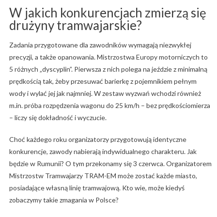
W jakich konkurencjach zmierzą się
drużyny tramwajarskie?
Zadania przygotowane dla zawodników wymagają niezwykłej
precyzji, a także opanowania. Mistrzostwa Europy motorniczych to
5 różnych „dyscyplin”. Pierwsza z nich polega na jeździe z minimalną
prędkością tak, żeby przesuwać barierkę z pojemnikiem pełnym
wody i wylać jej jak najmniej. W zestaw wyzwań wchodzi również
m.in. próba rozpędzenia wagonu do 25 km/h – bez prędkościomierza
– liczy się dokładność i wyczucie.
Choć każdego roku organizatorzy przygotowują identyczne
konkurencje, zawody nabierają indywidualnego charakteru. Jak
będzie w Rumunii? O tym przekonamy się 3 czerwca. Organizatorem
Mistrzostw Tramwajarzy TRAM-EM może zostać każde miasto,
posiadające własną linię tramwajową. Kto wie, może kiedyś
zobaczymy takie zmagania w Polsce?