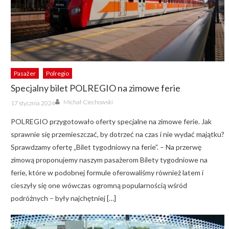
Pasażer
Polregio
Specjalny bilet POLREGIO na zimowe ferie
Author
Posted
Michał Ciechowski
17 stycznia 2024
on
POLREGIO przygotowało oferty specjalne na zimowe ferie. Jak
sprawnie się przemieszczać, by dotrzeć na czas i nie wydać majątku?
Sprawdzamy ofertę „Bilet tygodniowy na ferie”. – Na przerwę
zimową proponujemy naszym pasażerom Bilety tygodniowe na
ferie, które w podobnej formule oferowaliśmy również latem i
cieszyły się one wówczas ogromną popularnością wśród
podróżnych – były najchętniej […]