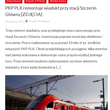
Inwestycje
Raport Z Polski
Wydarzenia
PKP PLK remontuje wiadukt przy stacji Szczecin
Główny [ZDJĘCIA]
Author
Posted
Raport Kolejowy
8 kwietnia 2021
on
Trwa remont wiaduktu oraz przyległego muru oporowego przy
stacji Szczecin Główny. Inwestycja poprawi estetykę obiektów i
otoczenia. Prace realizowane są za ponad 10 mln zł ze środków
własnych PKP PLK. Obok przejeżdżających pociągów, kilka metrów
nad ziemią wykonawca demontuje stare przęsła wzdłuż jednego
toru. Poza terenem budowy wykonywane są nowe elementy
wiaduktu, które będą dowiezione […]