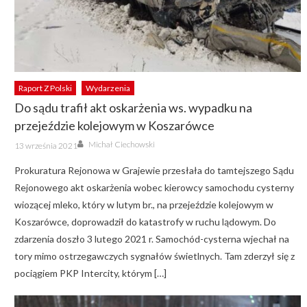
Raport Z Polski
Wydarzenia
Do sądu trafił akt oskarżenia ws. wypadku na
przejeździe kolejowym w Koszarówce
Author
Posted
Michał Ciechowski
13 września 2021
on
Prokuratura Rejonowa w Grajewie przesłała do tamtejszego Sądu
Rejonowego akt oskarżenia wobec kierowcy samochodu cysterny
wiozącej mleko, który w lutym br., na przejeździe kolejowym w
Koszarówce, doprowadził do katastrofy w ruchu lądowym. Do
zdarzenia doszło 3 lutego 2021 r. Samochód-cysterna wjechał na
tory mimo ostrzegawczych sygnałów świetlnych. Tam zderzył się z
pociągiem PKP Intercity, którym […]