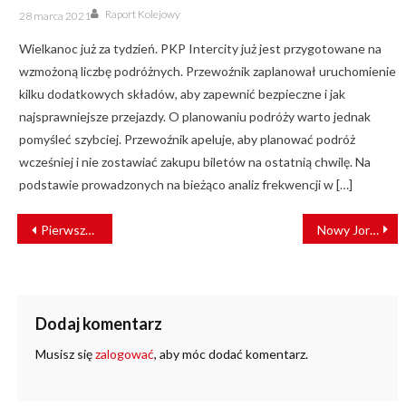
Author
Posted
Raport Kolejowy
28 marca 2021
on
Wielkanoc już za tydzień. PKP Intercity już jest przygotowane na
wzmożoną liczbę podróżnych. Przewoźnik zaplanował uruchomienie
kilku dodatkowych składów, aby zapewnić bezpieczne i jak
najsprawniejsze przejazdy. O planowaniu podróży warto jednak
pomyśleć szybciej. Przewoźnik apeluje, aby planować podróż
wcześniej i nie zostawiać zakupu biletów na ostatnią chwilę. Na
podstawie prowadzonych na bieżąco analiz frekwencji w […]
NAWIGACJA
Pierwsza pomoc w tramwaju. Gdańszczanka uratowała pasażerowi życie
Nowy Jork wciąż bez tramwaju
WPISU
Dodaj komentarz
Musisz się
zalogować
, aby móc dodać komentarz.