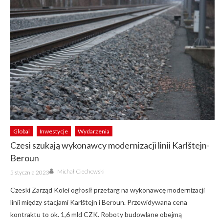
Global
Inwestycje
Wydarzenia
Czesi szukają wykonawcy modernizacji linii Karlštejn-
Beroun
Author
Posted
Michał Ciechowski
5 stycznia 2023
on
Czeski Zarząd Kolei ogłosił przetarg na wykonawcę modernizacji
linii między stacjami Karlštejn i Beroun. Przewidywana cena
kontraktu to ok. 1,6 mld CZK. Roboty budowlane obejmą