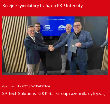
Kolejne symulatory trafią do PKP Intercity
Posted
6 października 2025
|
WYDARZENIA
on
SP Tech Solutions i G&K Rail Group razem dla cyfryzacji