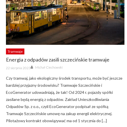
Tramwaje
Energia z odpadów zasili szczecińskie tramwaje
Author
Posted
Michał Ciechowski
22 sierpnia 2023
on
Czy tramwaj, jako ekologiczny środek transportu, może być jeszcze
bardziej przyjazny środowisku? Tramwaje Szczecińskie i
EcoGenerator udowadniają, że tak! Od 2024 r. pojazdy spółki
zasilane będą energią z odpadów. Zakład Unieszkodliwiania
Odpadów Sp. z o.o., czyli EcoGenerator podpisał ze spółką
Tramwaje Szczecińskie umowę na zakup energii elektrycznej.
Pilotażowy kontrakt obowiązywać ma od 1 stycznia do […]