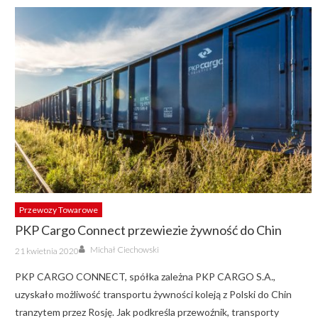
Przewozy Towarowe
PKP Cargo Connect przewiezie żywność do Chin
Author
Posted
Michał Ciechowski
21 kwietnia 2020
on
PKP CARGO CONNECT, spółka zależna PKP CARGO S.A.,
uzyskało możliwość transportu żywności koleją z Polski do Chin
tranzytem przez Rosję. Jak podkreśla przewoźnik, transporty