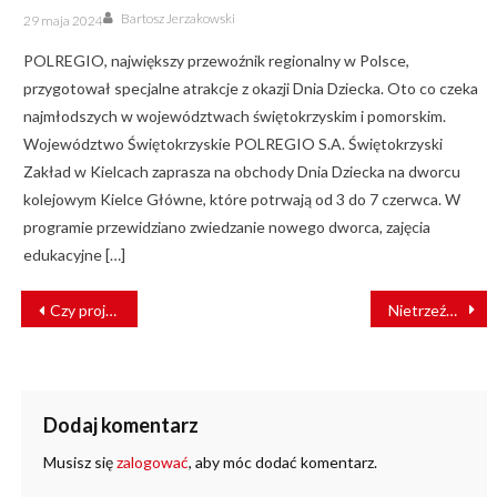
Author
Posted
Bartosz Jerzakowski
29 maja 2024
on
POLREGIO, największy przewoźnik regionalny w Polsce,
przygotował specjalne atrakcje z okazji Dnia Dziecka. Oto co czeka
najmłodszych w województwach świętokrzyskim i pomorskim.
Województwo Świętokrzyskie POLREGIO S.A. Świętokrzyski
Zakład w Kielcach zaprasza na obchody Dnia Dziecka na dworcu
kolejowym Kielce Główne, które potrwają od 3 do 7 czerwca. W
programie przewidziano zwiedzanie nowego dworca, zajęcia
edukacyjne […]
NAWIGACJA
Czy projekt KDP w Polsce zrealizują firmy z Korei Południowej?
Nietrzeźwy mężczyzna zablokował ruch pociągów w Grudziądzu [FILM]
WPISU
Dodaj komentarz
Musisz się
zalogować
, aby móc dodać komentarz.