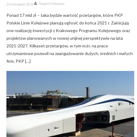
Author
Posted
Raport Kolejowy
26 listopada 2020
on
Ponad 17 mld zł – taka będzie wartość przetargów, które PKP
Polskie Linie Kolejowe planują ogłosić do końca 2021 r. Zainicjują
one realizację inwestycji z Krakowego Programu Kolejowego oraz
projektów planowanych w nowej unijnej perspektywie na lata
2021-2027. Kilkaset przetargów, w tym m.in. na prace
utrzymaniowe pozwoli na zaangażowanie dużych, średnich i małych
firm. PKP […]