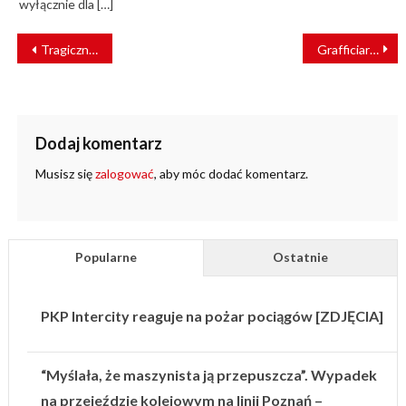
wyłącznie dla […]
NAWIGACJA
Tragiczny wypadek na torach w Milanówku
Grafficiarz złapany na gorącym uczynku
WPISU
Dodaj komentarz
Musisz się
zalogować
, aby móc dodać komentarz.
Popularne
Ostatnie
PKP Intercity reaguje na pożar pociągów [ZDJĘCIA]
“Myślała, że maszynista ją przepuszcza”. Wypadek
na przejeździe kolejowym na linii Poznań –