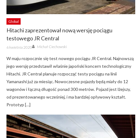
Global
Hitachi zaprezentował nową wersję pociągu
testowego JR Central
Author
Posted
Michał Ciechowski
6 kwietnia 2020
on
W maju rozpocznie się test nowego pociągu JR Central. Najnowszą
jego wersję przedstawił właśnie japoński koncern technologiczny
Hitachi. JR Central planuje rozpocząć testy pociągu na linii
Yamanashi już za miesiąc. Nowoczesne pojazdy będą miały do 12
wagonów i łączną długość ponad 300 metrów. Pojazd jest lżejszy,
od prezentowanego wcześniej, i ma bardziej opływowy kształt.
Prototyp […]