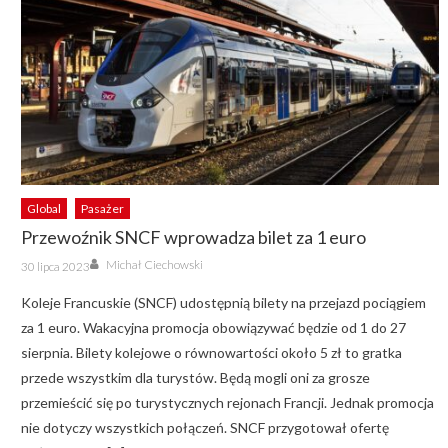
Global
Pasażer
Przewoźnik SNCF wprowadza bilet za 1 euro
Author
Posted
Michał Ciechowski
30 lipca 2023
on
Koleje Francuskie (SNCF) udostępnią bilety na przejazd pociągiem
za 1 euro. Wakacyjna promocja obowiązywać będzie od 1 do 27
sierpnia. Bilety kolejowe o równowartości około 5 zł to gratka
przede wszystkim dla turystów. Będą mogli oni za grosze
przemieścić się po turystycznych rejonach Francji. Jednak promocja
nie dotyczy wszystkich połączeń. SNCF przygotował ofertę