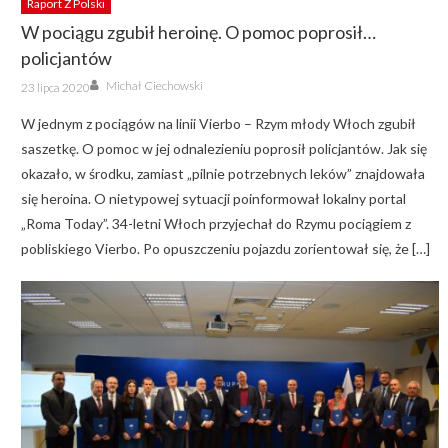
Raport Z Polski
W pociągu zgubił heroinę. O pomoc poprosił…
policjantów
Author
Posted
Michał Ciechowski
23 lipca 2020
on
W jednym z pociągów na linii Vierbo – Rzym młody Włoch zgubił
saszetkę. O pomoc w jej odnalezieniu poprosił policjantów. Jak się
okazało, w środku, zamiast „pilnie potrzebnych leków” znajdowała
się heroina. O nietypowej sytuacji poinformował lokalny portal
„Roma Today”. 34-letni Włoch przyjechał do Rzymu pociągiem z
pobliskiego Vierbo. Po opuszczeniu pojazdu zorientował się, że […]