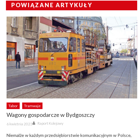
POWIĄZANE ARTYKUŁY
Tabor
Tramwaje
Wagony gospodarcze w Bydgoszczy
Author
Posted
Raport Kolejowy
6 kwietnia 2023
on
Niemalże w każdym przedsiębiorstwie komunikacyjnym w Polsce,