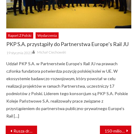
Raport Z Polski
Wydarzenia
PKP S.A. przystąpiły do Partnerstwa Europe’s Rail JU
Author
Posted
Michał Ciechowski
19 stycznia 2023
on
Udział PKP S.A. w Partnerstwie Europe’s Rail JU na prawach
członka fundatora potwierdza pozycję polskiej kolei w UE. W
ekosystemie badawczo-rozwojowym, który powstał w celu
realizacji projektów w ramach Partnerstwa, uczestniczy 17
podmiotów z Polski. Liderem tego konsorcjum są PKP S.A. Polskie
Koleje Państwowe S.A. realizowały prace związane z
przystąpieniem do partnerstwa publiczno-prywatnego Europe’s
Rail […]
NAWIGACJA
Rusza drugi etap naboru do projektu przebudowy przejazdów kolejowo-drogowych na skrzyżowania dwupoziomowe
150-milionowy pasażer pojechał dziś Kolejami Dolnośląskimi!
WPISU