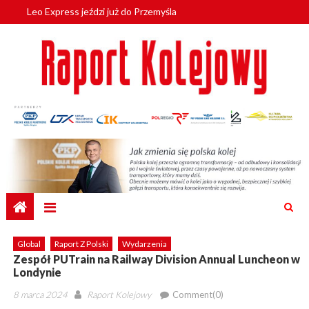
Leo Express jeździ już do Przemyśla
Skip
České dráhy mają już wszystkie Vectrony na 230 km/h
to
content
Global
Raport Z Polski
Wydarzenia
Zespół PUTrain na Railway Division Annual Luncheon w
Londynie
Posted
Author
8 marca 2024
Raport Kolejowy
Comment(0)
on