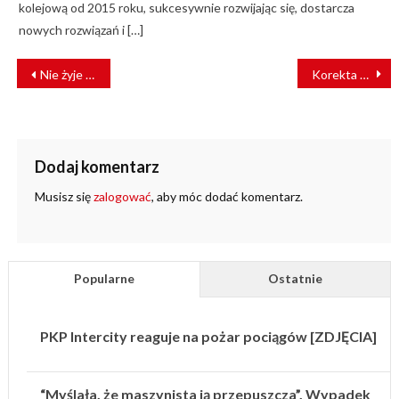
kolejową od 2015 roku, sukcesywnie rozwijając się, dostarcza
nowych rozwiązań i […]
NAWIGACJA
Nie żyje Bogdan Kubiszewski, członek zarządu PKP Intercity Remtrak
Korekta rozkładu jazdy pociągów POLREGIO. Co się zmieni?
WPISU
Dodaj komentarz
Musisz się
zalogować
, aby móc dodać komentarz.
Popularne
Ostatnie
PKP Intercity reaguje na pożar pociągów [ZDJĘCIA]
“Myślała, że maszynista ją przepuszcza”. Wypadek