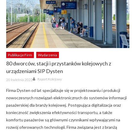
Publikacje Firm
Wydarzenia
80 dworców, stacji i przystanków kolejowych z
urządzeniami SIP Dysten
Author
Posted
Raport Kolejowy
20 kwietnia 2022
on
Firma Dysten od lat specjalizuje się w projektowaniu i produkcji
nowoczesnych rozwiązań elektronicznych do systemów informacji
pasażerskiej dla branży kolejowej. Postępująca digitalizacja oraz
konieczność zwiększenia efektywności transportu, a także
komfortu pasażerów są głównymi czynnikami wpływającymi na
rozwój oferowanych technologii. Firma związana jest z branżą