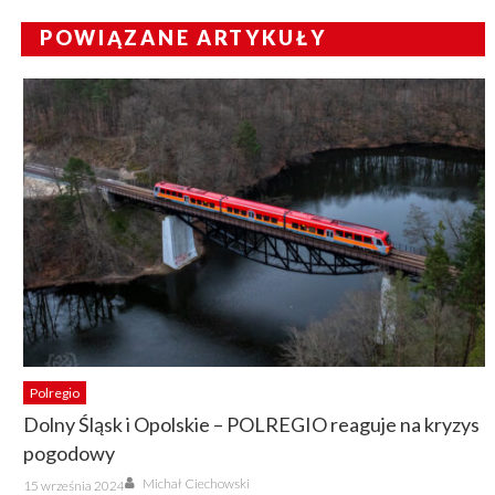
POWIĄZANE ARTYKUŁY
Polregio
Dolny Śląsk i Opolskie – POLREGIO reaguje na kryzys
pogodowy
Author
Posted
Michał Ciechowski
15 września 2024
on