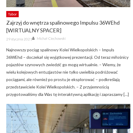
Tabor
Zajrzyj do wnętrza spalinowego Impulsu 36WEhd
[WIRTUALNY SPACER]
Author
Posted
Michał Ciechowski
29 stycznia 2021
on
Najnowszy pociąg spalinowy Kolei Wielkopolskich – Impuls
36WEhd – doczekał się wyjątkowej prezentacji. Od teraz miłośnicy
pojazdów szynowych zwiedzić go mogą wirtualnie. – Wiemy, że
wielu kolejowych entuzjastów nie tylko uwielbia podróżować
pociągami, ale również po prostu je eksplorować – podkreślają
przedstawiciele Kolei Wielkopolskich. – Z przyjemnością
przygotowaliśmy dla Was tę interaktywną aplikację i zapraszamy […]