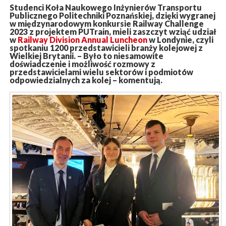
Studenci Koła Naukowego Inżynierów Transportu
Publicznego Politechniki Poznańskiej, dzięki wygranej
w międzynarodowym konkursie Railway Challenge
2023 z projektem PUTrain, mieli zaszczyt wziąć udział
w
Railway Division Annual Luncheon
w Londynie, czyli
spotkaniu 1200 przedstawicieli branży kolejowej z
Wielkiej Brytanii. – Było to niesamowite
doświadczenie i możliwość rozmowy z
przedstawicielami wielu sektorów i podmiotów
odpowiedzialnych za kolej – komentują.