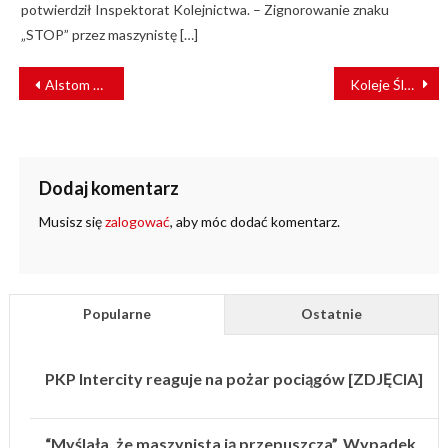
potwierdził Inspektorat Kolejnictwa. – Zignorowanie znaku
„STOP” przez maszynistę […]
NAWIGACJA
Alstom dostarczy do Chicago wagony typu push-pull
Koleje Śląskie wstrzymują połączenia transgraniczne
WPISU
Dodaj komentarz
Musisz się
zalogować
, aby móc dodać komentarz.
Popularne
Ostatnie
PKP Intercity reaguje na pożar pociągów [ZDJĘCIA]
“Myślała, że maszynista ją przepuszcza”. Wypadek