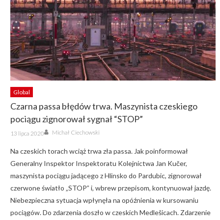
Global
Czarna passa błędów trwa. Maszynista czeskiego
pociągu zignorował sygnał “STOP”
Author
Posted
Michał Ciechowski
13 lipca 2020
on
Na czeskich torach wciąż trwa zła passa. Jak poinformował
Generalny Inspektor Inspektoratu Kolejnictwa Jan Kučer,
maszynista pociągu jadącego z Hlinsko do Pardubic, zignorował
czerwone światło „STOP” i, wbrew przepisom, kontynuował jazdę.
Niebezpieczna sytuacja wpłynęła na opóźnienia w kursowaniu
pociągów. Do zdarzenia doszło w czeskich Medlešicach. Zdarzenie