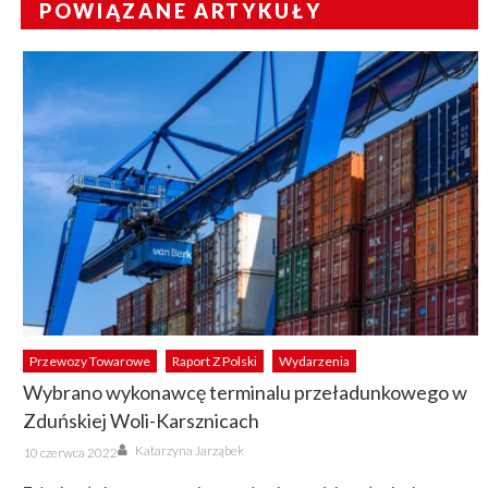
POWIĄZANE ARTYKUŁY
Przewozy Towarowe
Raport Z Polski
Wydarzenia
Wybrano wykonawcę terminalu przeładunkowego w
Zduńskiej Woli-Karsznicach
Author
Posted
Katarzyna Jarząbek
10 czerwca 2022
on