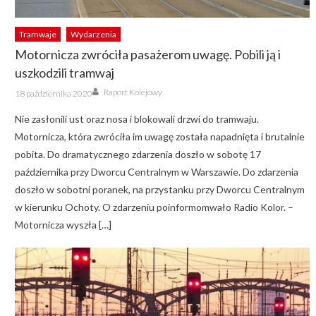
Tramwaje
Wydarzenia
Motornicza zwróciła pasażerom uwagę. Pobili ją i
uszkodzili tramwaj
Author
Posted
Raport Kolejowy
18 października 2020
on
Nie zasłonili ust oraz nosa i blokowali drzwi do tramwaju.
Motornicza, która zwróciła im uwagę została napadnięta i brutalnie
pobita. Do dramatycznego zdarzenia doszło w sobotę 17
października przy Dworcu Centralnym w Warszawie. Do zdarzenia
doszło w sobotni poranek, na przystanku przy Dworcu Centralnym
w kierunku Ochoty. O zdarzeniu poinformomwało Radio Kolor. –
Motornicza wyszła […]