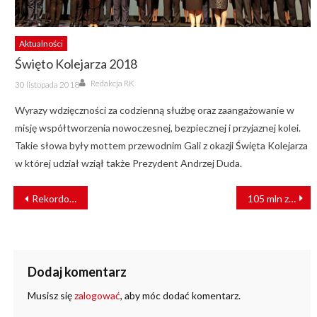
Aktualności
Święto Kolejarza 2018
Author
Posted
Redakcja RK
30 listopada 2018
on
Wyrazy wdzięczności za codzienną służbę oraz zaangażowanie w
misję współtworzenia nowoczesnej, bezpiecznej i przyjaznej kolei.
Takie słowa były mottem przewodnim Gali z okazji Święta Kolejarza
w której udział wziął także Prezydent Andrzej Duda.
NAWIGACJA
Rekordowe sześć miesięcy Łódzkiej Kolei Aglomeracyjnej.
105 mln zł na inwestycje kolejowe w północnej Małopolsce
WPISU
Dodaj komentarz
Musisz się
zalogować
, aby móc dodać komentarz.