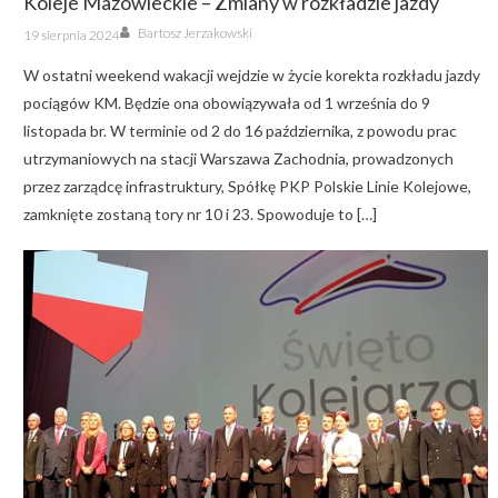
Koleje Mazowieckie – Zmiany w rozkładzie jazdy
Author
Posted
Bartosz Jerzakowski
19 sierpnia 2024
on
W ostatni weekend wakacji wejdzie w życie korekta rozkładu jazdy
pociągów KM. Będzie ona obowiązywała od 1 września do 9
listopada br. W terminie od 2 do 16 października, z powodu prac
utrzymaniowych na stacji Warszawa Zachodnia, prowadzonych
przez zarządcę infrastruktury, Spółkę PKP Polskie Linie Kolejowe,
zamknięte zostaną tory nr 10 i 23. Spowoduje to […]