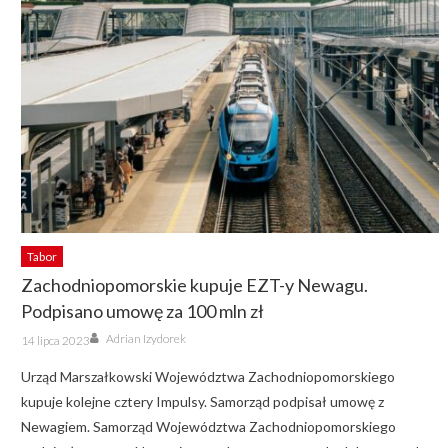
Tabor
Zachodniopomorskie kupuje EZT-y Newagu.
Podpisano umowę za 100 mln zł
Author
Posted
Adrian Izydorek
14 lipca 2023
on
Urząd Marszałkowski Województwa Zachodniopomorskiego
kupuje kolejne cztery Impulsy. Samorząd podpisał umowę z
Newagiem. Samorząd Województwa Zachodniopomorskiego