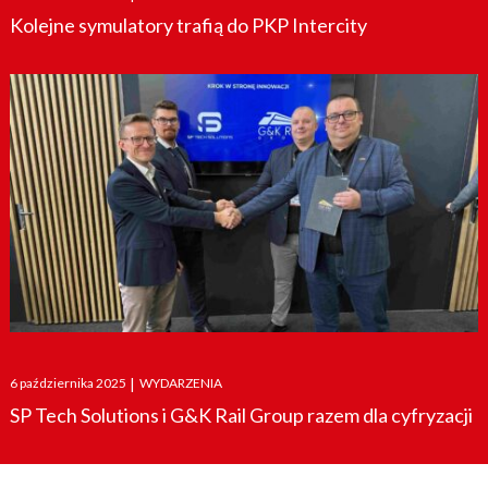
on
Kolejne symulatory trafią do PKP Intercity
Posted
6 października 2025
|
WYDARZENIA
on
SP Tech Solutions i G&K Rail Group razem dla cyfryzacji