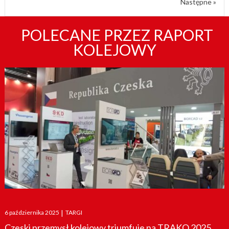
Następne »
POLECANE PRZEZ RAPORT
KOLEJOWY
Posted
6 października 2025
|
TARGI
on
Czeski przemysł kolejowy triumfuje na TRAKO 2025