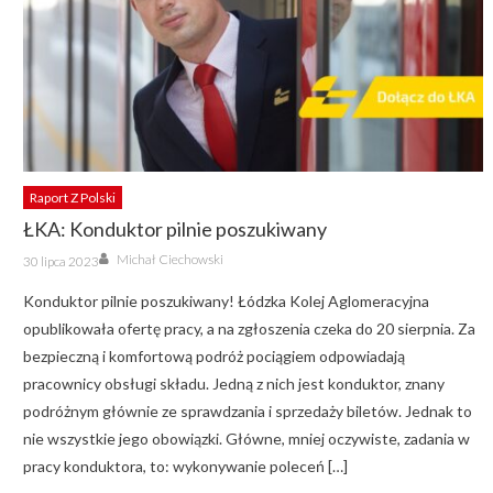
Raport Z Polski
ŁKA: Konduktor pilnie poszukiwany
Author
Posted
Michał Ciechowski
30 lipca 2023
on
Konduktor pilnie poszukiwany! Łódzka Kolej Aglomeracyjna
opublikowała ofertę pracy, a na zgłoszenia czeka do 20 sierpnia. Za
bezpieczną i komfortową podróż pociągiem odpowiadają
pracownicy obsługi składu. Jedną z nich jest konduktor, znany
podróżnym głównie ze sprawdzania i sprzedaży biletów. Jednak to
nie wszystkie jego obowiązki. Główne, mniej oczywiste, zadania w
pracy konduktora, to: wykonywanie poleceń […]