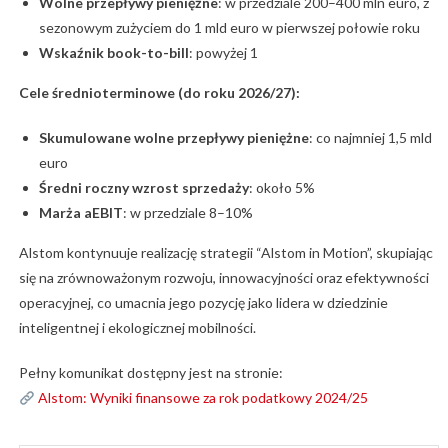
Wolne przepływy pieniężne
: w przedziale 200–400 mln euro, z
sezonowym zużyciem do 1 mld euro w pierwszej połowie roku
Wskaźnik book-to-bill
: powyżej 1
Cele średnioterminowe (do roku 2026/27):
Skumulowane wolne przepływy pieniężne
: co najmniej 1,5 mld
euro
Średni roczny wzrost sprzedaży
: około 5%
Marża aEBIT
: w przedziale 8–10%
Alstom kontynuuje realizację strategii “Alstom in Motion”, skupiając
się na zrównoważonym rozwoju, innowacyjności oraz efektywności
operacyjnej, co umacnia jego pozycję jako lidera w dziedzinie
inteligentnej i ekologicznej mobilności.
Pełny komunikat dostępny jest na stronie:
Alstom: Wyniki finansowe za rok podatkowy 2024/25