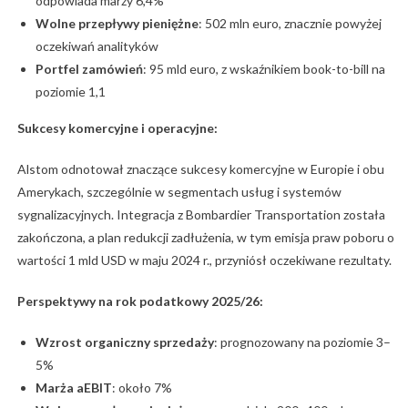
odpowiada marży 6,4%
Wolne przepływy pieniężne
: 502 mln euro, znacznie powyżej
oczekiwań analityków
Portfel zamówień
: 95 mld euro, z wskaźnikiem book-to-bill na
poziomie 1,1
Sukcesy komercyjne i operacyjne:
Alstom odnotował znaczące sukcesy komercyjne w Europie i obu
Amerykach, szczególnie w segmentach usług i systemów
sygnalizacyjnych. Integracja z Bombardier Transportation została
zakończona, a plan redukcji zadłużenia, w tym emisja praw poboru o
wartości 1 mld USD w maju 2024 r., przyniósł oczekiwane rezultaty.
Perspektywy na rok podatkowy 2025/26:
Wzrost organiczny sprzedaży
: prognozowany na poziomie 3–
5%
Marża aEBIT
: około 7%