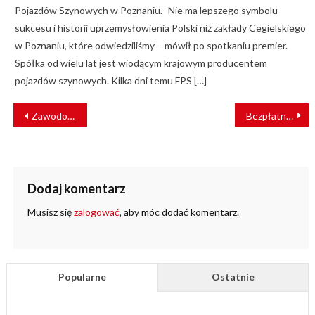
Pojazdów Szynowych w Poznaniu. -Nie ma lepszego symbolu
sukcesu i historii uprzemysłowienia Polski niż zakłady Cegielskiego
w Poznaniu, które odwiedziliśmy – mówił po spotkaniu premier.
Spółka od wielu lat jest wiodącym krajowym producentem
pojazdów szynowych. Kilka dni temu FPS […]
NAWIGACJA
Zawodowy kierowca wymusił pierwszeństwo. Zderzył się z tramwajem
Bezpłatne podróże z Kolejami Mazowieckimi na Dzień Dziecka
WPISU
Dodaj komentarz
Musisz się
zalogować
, aby móc dodać komentarz.
Popularne
Ostatnie