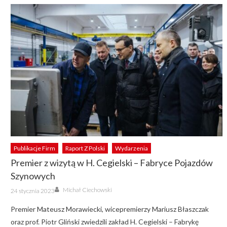
Publikacje Firm
Raport Z Polski
Wydarzenia
Premier z wizytą w H. Cegielski – Fabryce Pojazdów
Szynowych
Author
Posted
Michał Ciechowski
24 stycznia 2023
on
Premier Mateusz Morawiecki, wicepremierzy Mariusz Błaszczak
oraz prof. Piotr Gliński zwiedzili zakład H. Cegielski – Fabrykę