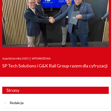
Posted
6 października 2025
|
WYDARZENIA
on
SP Tech Solutions i G&K Rail Group razem dla cyfryzacji
Strony
Redakcja