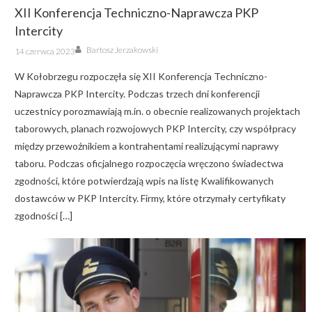
XII Konferencja Techniczno-Naprawcza PKP
Intercity
Author
Posted
Bartosz Jerzakowski
14 czerwca 2023
on
W Kołobrzegu rozpoczęła się XII Konferencja Techniczno-
Naprawcza PKP Intercity. Podczas trzech dni konferencji
uczestnicy porozmawiają m.in. o obecnie realizowanych projektach
taborowych, planach rozwojowych PKP Intercity, czy współpracy
między przewoźnikiem a kontrahentami realizującymi naprawy
taboru. Podczas oficjalnego rozpoczęcia wręczono świadectwa
zgodności, które potwierdzają wpis na listę Kwalifikowanych
dostawców w PKP Intercity. Firmy, które otrzymały certyfikaty
zgodności […]