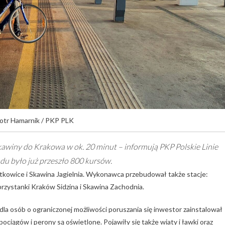
iotr Hamarnik / PKP PLK
awiny do Krakowa w ok. 20 minut – informują PKP Polskie Linie
u było już przeszło 800 kursów.
kowice i Skawina Jagielnia. Wykonawca przebudował także stacje:
rzystanki Kraków Sidzina i Skawina Zachodnia.
la osób o ograniczonej możliwości poruszania się inwestor zainstalował
pociągów i perony są oświetlone. Pojawiły się także wiaty i ławki oraz