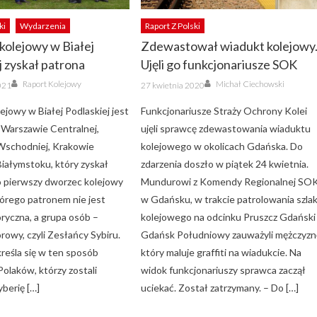
ki
Wydarzenia
Raport Z Polski
olejowy w Białej
Zdewastował wiadukt kolejowy
j zyskał patrona
Ujęli go funkcjonariusze SOK
Author
Author
Posted
Raport Kolejowy
Michał Ciechowski
021
27 kwietnia 2020
on
jowy w Białej Podlaskiej jest
Funkcjonariusze Straży Ochrony Kolei
 Warszawie Centralnej,
ujęli sprawcę zdewastowania wiaduktu
Wschodniej, Krakowie
kolejowego w okolicach Gdańska. Do
iałymstoku, który zyskał
zdarzenia doszło w piątek 24 kwietnia.
 pierwszy dworzec kolejowy
Mundurowi z Komendy Regionalnej SO
tórego patronem nie jest
w Gdańsku, w trakcie patrolowania szla
oryczna, a grupa osób –
kolejowego na odcinku Pruszcz Gdański
rowy, czyli Zesłańcy Sybiru.
Gdańsk Południowy zauważyli mężczyzn
kreśla się w ten sposób
który maluje graffiti na wiadukcie. Na
olaków, którzy zostali
widok funkcjonariuszy sprawca zaczął
yberię […]
uciekać. Został zatrzymany. – Do […]