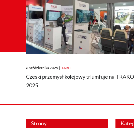
Posted
6 października 2025
|
TARGI
on
Czeski przemysł kolejowy triumfuje na TRAK
2025
Strony
Kateg