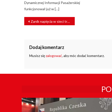
Dynamicznej Informacji Pasażerskiej
funkcjonował już w […]
NAWIGACJA
Zanik napięcia w sieci trakcyjnej. Trudna podróż do Zakopanego
WPISU
Dodaj komentarz
Musisz się
zalogować
, aby móc dodać komentarz.
PO