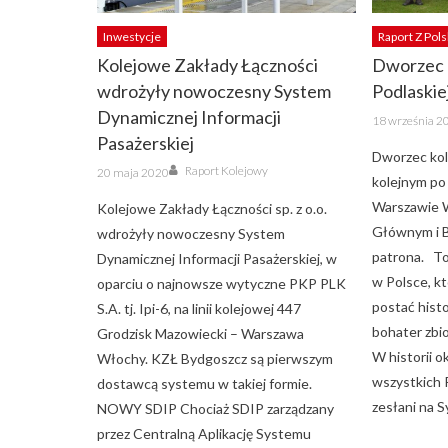
Inwestycje
Raport Z Pols
Kolejowe Zakłady Łączności
Dworzec k
wdrożyły nowoczesny System
Podlaskie
Dynamicznej Informacji
Posted
18 września 2
on
Pasażerskiej
Dworzec kole
Author
Posted
Raport Kolejowy
20 maja 2020
on
kolejnym po
Warszawie 
Kolejowe Zakłady Łączności sp. z o.o.
Głównym i B
wdrożyły nowoczesny System
patrona. To
Dynamicznej Informacji Pasażerskiej, w
w Polsce, k
oparciu o najnowsze wytyczne PKP PLK
postać hist
S.A. tj. Ipi-6, na linii kolejowej 447
bohater zbio
Grodzisk Mazowiecki – Warszawa
W historii o
Włochy. KZŁ Bydgoszcz są pierwszym
wszystkich P
dostawcą systemu w takiej formie.
zesłani na S
NOWY SDIP Chociaż SDIP zarządzany
przez Centralną Aplikację Systemu