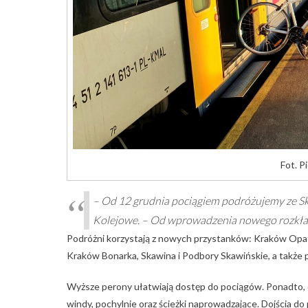
Fot. P
– Od 12 grudnia pociągiem podróżujemy ze Sk
Kolejowe. – Od wprowadzenia nowego rozkład
Podróżni korzystają z nowych przystanków: Kraków Opat
Kraków Bonarka, Skawina i Podbory Skawińskie, a także p
Wyższe perony ułatwiają dostęp do pociągów. Ponadto, d
windy, pochylnie oraz ścieżki naprowadzające. Dojścia do 