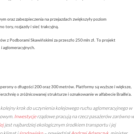
ym oraz zabezpieczenia na przejazdach zwiększyły poziom
ory, rozjazdy i sieć trakcyjną.
ów z Podborami Skawińskimi za przeszło 250 mln zł. To projekt
 i aglomeracyjnych.
erony o długości 200 oraz 300 metrów. Platformy są wyższe i większe,
erzchnię o zróżnicowanej strukturze i oznakowanie w alfabecie Braille’a.
 kolejny krok do uczynienia kolejowego ruchu aglomeracyjnego w
rtowym.
Inwestycje
rządowe pracują na rzecz pasażerów zarówno 
ej
jest najbardziej ekologicznym środkiem transportu i jej
 klimat i
środowisko
– powiedział
Andrzej Adamczyk
, minister