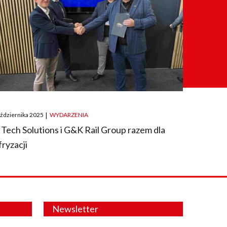
ted
aździernika 2025
|
WYDARZENIA
 Tech Solutions i G&K Rail Group razem dla
fryzacji
Newsletter