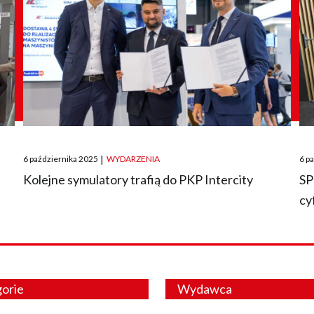
Posted
Pos
6 października 2025
|
WYDARZENIA
6 p
on
on
O
Kolejne symulatory trafią do PKP Intercity
SP
cy
orie
Wydawca