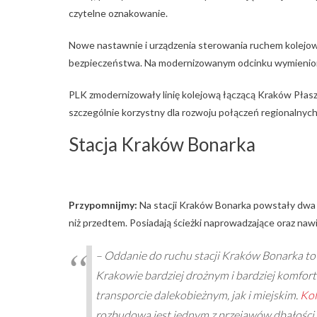
czytelne oznakowanie.
Nowe nastawnie i urządzenia sterowania ruchem kolejow
bezpieczeństwa. Na modernizowanym odcinku wymieniono t
PLK zmodernizowały linię kolejową łączącą Kraków Płasz
szczególnie korzystny dla rozwoju połączeń regionalnych
Stacja Kraków Bonarka
Przypomnijmy:
Na stacji Kraków Bonarka powstały dwa p
niż przedtem. Posiadają ścieżki naprowadzające oraz nawi
– Oddanie do ruchu stacji Kraków Bonarka to
Krakowie bardziej drożnym i bardziej komfo
transporcie dalekobieżnym, jak i miejskim.
Kol
rozbudowa jest jednym z przejawów dbałości o