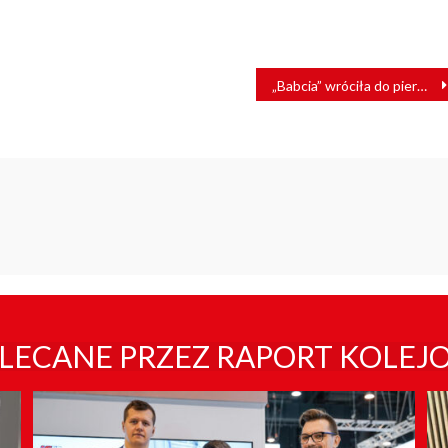
„Babcia” wróciła do pierwotnych barw [ZDJĘCIA]
LECANE PRZEZ RAPORT KOLEJ