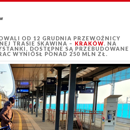
ów
OWALI OD 12 GRUDNIA PRZEWOŹNICY
EJ TRASIE SKAWINA –
KRAKÓW
. NA
YSTANKI, DOSTĘPNE SĄ PRZEBUDOWANE
RAC WYNIÓSŁ PONAD 250 MLN ZŁ.