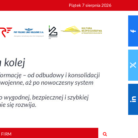
Piątek 7 sierpnia 2026
ionalnych
szkoły
 FIRM