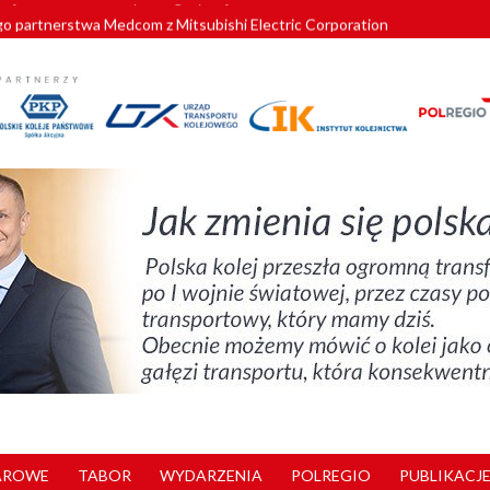
o partnerstwa Medcom z Mitsubishi Electric Corporation
tnerem „Lata na Dolnym Śląsku”. We Wrocławiu rusza weekend pełen reg
pomorskie znów szuka dostawcy nowych EZT
ach kolejowych w północnej Wielkopolsce. Łatwiejsze dojazdy do pracy i 
nuje nowe standardy kategoryzacji dworców
AROWE
TABOR
WYDARZENIA
POLREGIO
PUBLIKACJE