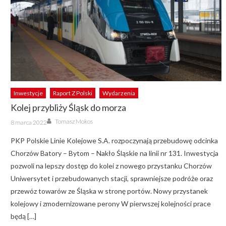
Inwestycje
Raport Z Polski
Wydarzenia
Kolej przybliży Śląsk do morza
Author
Posted
Tomasz Mokos
8 marca 2022
on
PKP Polskie Linie Kolejowe S.A. rozpoczynają przebudowę odcinka
Chorzów Batory – Bytom – Nakło Śląskie na linii nr 131. Inwestycja
pozwoli na lepszy dostęp do kolei z nowego przystanku Chorzów
Uniwersytet i przebudowanych stacji, sprawniejsze podróże oraz
przewóz towarów ze Śląska w stronę portów. Nowy przystanek
kolejowy i zmodernizowane perony W pierwszej kolejności prace
będą […]