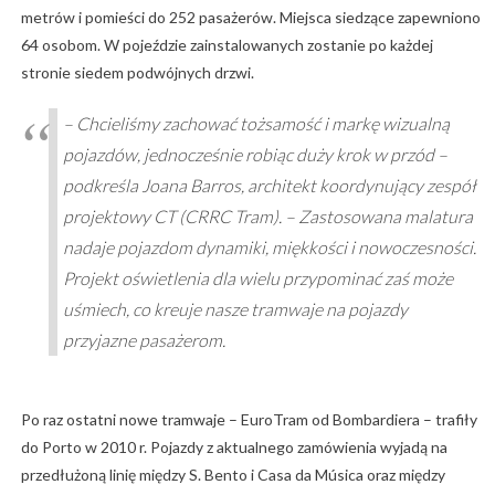
metrów i pomieści do 252 pasażerów. Miejsca siedzące zapewniono
64 osobom. W pojeździe zainstalowanych zostanie po każdej
stronie siedem podwójnych drzwi.
– Chcieliśmy zachować tożsamość i markę wizualną
pojazdów, jednocześnie robiąc duży krok w przód –
podkreśla Joana Barros, architekt koordynujący zespół
projektowy CT (CRRC Tram). – Zastosowana malatura
nadaje pojazdom dynamiki, miękkości i nowoczesności.
Projekt oświetlenia dla wielu przypominać zaś może
uśmiech, co kreuje nasze tramwaje na pojazdy
przyjazne pasażerom.
Po raz ostatni nowe tramwaje – EuroTram od Bombardiera – trafiły
do Porto w 2010 r. Pojazdy z aktualnego zamówienia wyjadą na
przedłużoną linię między S. Bento i Casa da Música oraz między