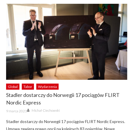
Global
Tabor
Wydarzenia
Stadler dostarczy do Norwegii 17 pociągów FLIRT
Nordic Express
Author
Posted
Michał Ciechowski
9 marca 2023
on
Stadler dostarczy do Norwegii 17 pociągów FLIRT Nordic Express.
Umowa zawiera prawo opcji na kolejnych 83 pojazdów. Nowe