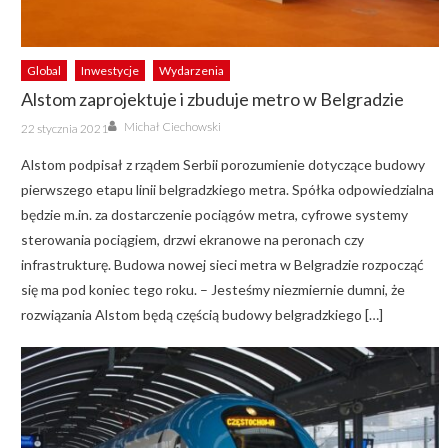
Global
Inwestycje
Wydarzenia
Alstom zaprojektuje i zbuduje metro w Belgradzie
Author
Posted
Michał Ciechowski
22 stycznia 2021
on
Alstom podpisał z rządem Serbii porozumienie dotyczące budowy
pierwszego etapu linii belgradzkiego metra. Spółka odpowiedzialna
będzie m.in. za dostarczenie pociągów metra, cyfrowe systemy
sterowania pociągiem, drzwi ekranowe na peronach czy
infrastrukturę. Budowa nowej sieci metra w Belgradzie rozpocząć
się ma pod koniec tego roku. – Jesteśmy niezmiernie dumni, że
rozwiązania Alstom będą częścią budowy belgradzkiego […]