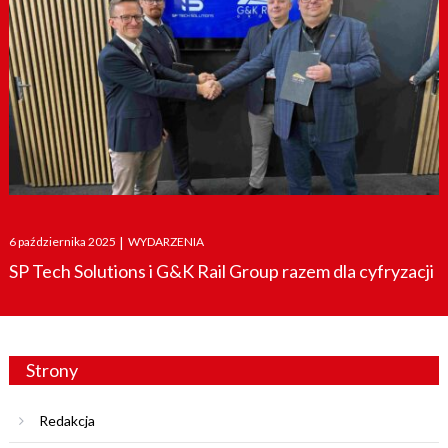
Posted
6 października 2025
|
WYDARZENIA
on
SP Tech Solutions i G&K Rail Group razem dla cyfryzacji
Strony
Redakcja