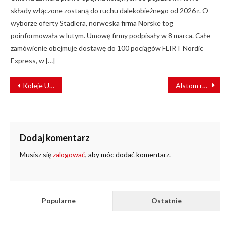
składy włączone zostaną do ruchu dalekobieżnego od 2026 r. O
wyborze oferty Stadlera, norweska firma Norske tog
poinformowała w lutym. Umowę firmy podpisały w 8 marca. Całe
zamówienie obejmuje dostawę do 100 pociągów FLIRT Nordic
Express, w […]
NAWIGACJA
Koleje Ukraińskie otworzą na największych dworcach covidowe laboratoria testowe
Alstom rozpoczyna współpracę z Politechniką Warszawską
WPISU
Dodaj komentarz
Musisz się
zalogować
, aby móc dodać komentarz.
Popularne
Ostatnie