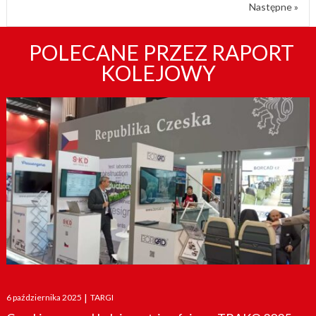
Następne »
POLECANE PRZEZ RAPORT
KOLEJOWY
Posted
6 października 2025
|
TARGI
on