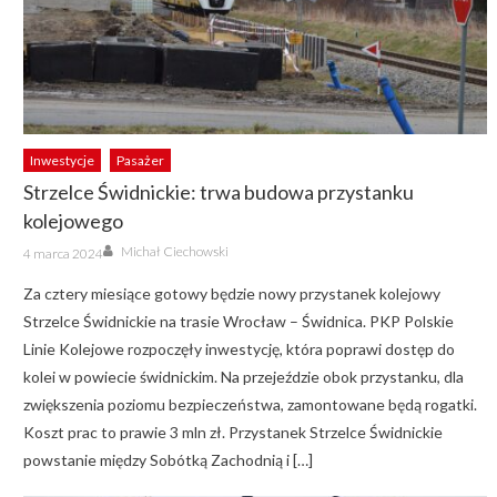
Inwestycje
Pasażer
Strzelce Świdnickie: trwa budowa przystanku
kolejowego
Author
Posted
Michał Ciechowski
4 marca 2024
on
Za cztery miesiące gotowy będzie nowy przystanek kolejowy
Strzelce Świdnickie na trasie Wrocław – Świdnica. PKP Polskie
Linie Kolejowe rozpoczęły inwestycję, która poprawi dostęp do
kolei w powiecie świdnickim. Na przejeździe obok przystanku, dla
zwiększenia poziomu bezpieczeństwa, zamontowane będą rogatki.
Koszt prac to prawie 3 mln zł. Przystanek Strzelce Świdnickie
powstanie między Sobótką Zachodnią i […]