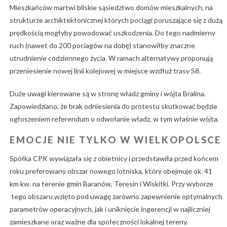
Mieszkańców martwi bliskie sąsiedztwo domów mieszkalnych, na
strukturze archiktektonicznej których pociągi poruszające się z dużą
prędkością mogłyby powodować uszkodzenia. Do tego nadmierny
ruch (nawet do 200 pociagów na dobę) stanowiłby znaczne
utrudnienie codziennego życia. W ramach alternatywy proponują
przeniesienie nowej linii kolejowej w miejsce wzdłuż trasy S8.
Duże uwagi kierowane są w stronę władz gminy i wójta Bralina.
Zapowiedziano, że brak odniesienia do protestu skutkować będzie
ogłoszeniem referendum o odwołanie władz, w tym właśnie wójta.
EMOCJE NIE TYLKO W WIELKOPOLSCE
Spółka CPK wywiązała się z obietnicy i przedstawiła przed końcem
roku preferowany obszar nowego lotniska, który obejmuje ok. 41
km kw. na terenie gmin Baranów, Teresin i Wiskitki. Przy wyborze
tego obszaru wzięto pod uwagę zarówno zapewnienie optymalnych
parametrów operacyjnych, jak i uniknięcie ingerencji w najliczniej
zamieszkane oraz ważne dla społeczności lokalnej tereny.