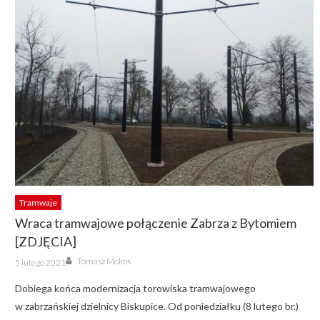
Tramwaje
Wraca tramwajowe połączenie Zabrza z Bytomiem
[ZDJĘCIA]
Author
Posted
Tomasz Mokos
5 lutego 2021
on
Dobiega końca modernizacja torowiska tramwajowego
w zabrzańskiej dzielnicy Biskupice. Od poniedziałku (8 lutego br.)