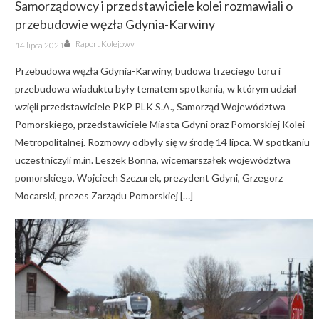
Samorządowcy i przedstawiciele kolei rozmawiali o
przebudowie węzła Gdynia-Karwiny
Author
Posted
Raport Kolejowy
14 lipca 2021
on
Przebudowa węzła Gdynia-Karwiny, budowa trzeciego toru i
przebudowa wiaduktu były tematem spotkania, w którym udział
wzięli przedstawiciele PKP PLK S.A., Samorząd Województwa
Pomorskiego, przedstawiciele Miasta Gdyni oraz Pomorskiej Kolei
Metropolitalnej. Rozmowy odbyły się w środę 14 lipca. W spotkaniu
uczestniczyli m.in. Leszek Bonna, wicemarszałek województwa
pomorskiego, Wojciech Szczurek, prezydent Gdyni, Grzegorz
Mocarski, prezes Zarządu Pomorskiej […]