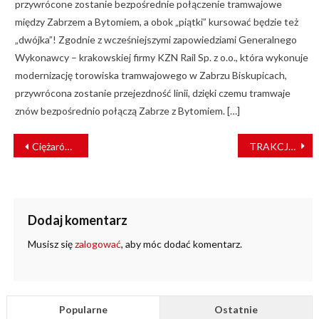
przywrócone zostanie bezpośrednie połączenie tramwajowe
między Zabrzem a Bytomiem, a obok „piątki” kursować będzie też
„dwójka”! Zgodnie z wcześniejszymi zapowiedziami Generalnego
Wykonawcy – krakowskiej firmy KZN Rail Sp. z o.o., która wykonuje
modernizację torowiska tramwajowego w Zabrzu Biskupicach,
przywrócona zostanie przejezdność linii, dzięki czemu tramwaje
znów bezpośrednio połączą Zabrze z Bytomiem. […]
NAWIGACJA
Ciężarówka wjechała w pociąg towarowy
TRAKCJA przebuduje łódzkie torowisko
WPISU
Dodaj komentarz
Musisz się
zalogować
, aby móc dodać komentarz.
Popularne
Ostatnie