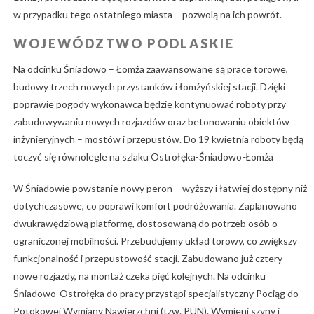
w przypadku tego ostatniego miasta – pozwolą na ich powrót.
WOJEWÓDZTWO PODLASKIE
Na odcinku Śniadowo – Łomża zaawansowane są prace torowe,
budowy trzech nowych przystanków i łomżyńskiej stacji. Dzięki
poprawie pogody wykonawca będzie kontynuować roboty przy
zabudowywaniu nowych rozjazdów oraz betonowaniu obiektów
inżynieryjnych – mostów i przepustów. Do 19 kwietnia roboty będą
toczyć się równolegle na szlaku Ostrołęka-Śniadowo-Łomża
W Śniadowie powstanie nowy peron – wyższy i łatwiej dostępny niż
dotychczasowe, co poprawi komfort podróżowania. Zaplanowano
dwukrawędziową platformę, dostosowaną do potrzeb osób o
ograniczonej mobilności. Przebudujemy układ torowy, co zwiększy
funkcjonalność i przepustowość stacji. Zabudowano już cztery
nowe rozjazdy, na montaż czeka pięć kolejnych. Na odcinku
Śniadowo-Ostrołęka do pracy przystąpi specjalistyczny Pociąg do
Potokowej Wymiany Nawierzchni (tzw. PUN). Wymieni szyny i