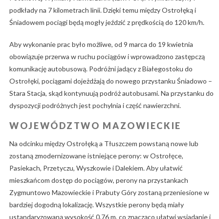
podkłady na 7 kilometrach linii. Dzięki temu między Ostrołęką i
Śniadowem pociągi będą mogły jeździć z prędkością do 120 km/h.
Aby wykonanie prac było możliwe, od 9 marca do 19 kwietnia
obowiązuje przerwa w ruchu pociągów i wprowadzono zastępczą
komunikację autobusową. Podróżni jadący z Białegostoku do
Ostrołęki, pociągami dojeżdżają do nowego przystanku Śniadowo –
Stara Stacja, skąd kontynuują podróż autobusami. Na przystanku do
dyspozycji podróżnych jest pochylnia i część nawierzchni.
WOJEWÓDZTWO MAZOWIECKIE
Na odcinku między Ostrołęką a Tłuszczem powstaną nowe lub
zostaną zmodernizowane istniejące perony: w Ostrołęce,
Pasiekach, Przetyczu, Wyszkowie i Dalekiem. Aby ułatwić
mieszkańcom dostęp do pociągów, perony na przystankach
Zygmuntowo Mazowieckie i Prabuty Góry zostaną przeniesione w
bardziej dogodną lokalizację. Wszystkie perony będą miały
ustandaryzowaną wysokość 0,76 m, co znacząco ułatwi wsiadanie i