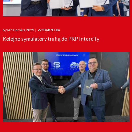
Posted
6 października 2025
|
WYDARZENIA
on
Kolejne symulatory trafią do PKP Intercity