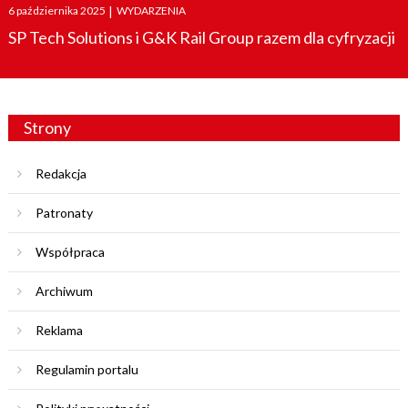
Posted
6 października 2025
|
WYDARZENIA
on
SP Tech Solutions i G&K Rail Group razem dla cyfryzacji
Strony
Redakcja
Patronaty
Współpraca
Archiwum
Reklama
Regulamin portalu