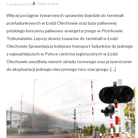
Author
Posted
Paweł Kupsik
7 września 2022
on
Więcej pociągów towarowych sprawniej dojedzie do terminali
przeładunkowych w Łodzi Olechowie oraz bazy paliwowej
polskiego koncernu paliwowo-energetycznego w Piotrkowie
Trybunalskim. Lepszy dowóz towarów do terminali w Łodzi
Olechowie Sprawniejszy kolejowy transport ładunków do jednego
z najważniejszych w Polsce centrów logistycznych w Łodzi
Olechowie umożliwia remont układu torowego oraz przywrócenie
do eksploatacji jednego nieczynnego toru stacyjnego. […]