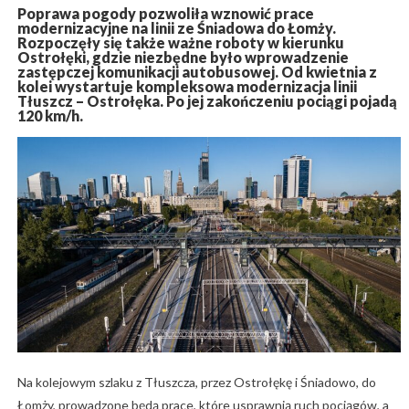
Poprawa pogody pozwoliła wznowić prace
modernizacyjne na linii ze Śniadowa do Łomży.
Rozpoczęły się także ważne roboty w kierunku
Ostrołęki, gdzie niezbędne było wprowadzenie
zastępczej komunikacji autobusowej. Od kwietnia z
kolei wystartuje kompleksowa modernizacja linii
Tłuszcz – Ostrołęka. Po jej zakończeniu pociągi pojadą
120 km/h.
Na kolejowym szlaku z Tłuszcza, przez Ostrołękę i Śniadowo, do
Łomży, prowadzone będą prace, które usprawnią ruch pociągów, a