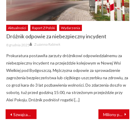
Aktualności
Raport Z Polski
Wydarzenia
Dróżnik odpowie za niebezpieczny incydent
Author
Posted
Zuzanna Rabinek
8 grudnia 2025
on
Prokuratura postawiła zarzuty dróżnikowi odpowiedzialnemu za
niebezpieczny incydent na przejeździe kolejowym w Nowej Wsi
Wielkiej pod Bydgoszczą. Mężczyzna odpowie za sprowadzenie
zagrożenia bezpieczeństwa lub ciężkiego uszczerbku na zdrowiu, za
co grozi kara do 3 lat pozbawienia wolności. Do zdarzenia doszło w
sobotę, tuż przed godziną 15:00, na strzeżonym przejeździe przy
Alei Pokoju. Dróżnik podniósł rogatki […]
NAWIGACJA
Szwajcarzy kupią zeroemisyjne lokomotywy manewrowe. Czesi w grze
Miliony pasażerów stoją za sukcesem połączeń ŁKA między Łodzią a Warszawą
WPISU