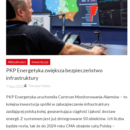
Aktualności
Inwestycje
PKP Energetyka zwiększa bezpieczeństwo
infrastruktury
Author
Posted
Tomasz Mokos
7 lipca 2022
on
PKP Energetyka uruchomiła Centrum Monitorowania Alarmów – to
kolejna inwestycja spółki w zabezpieczenie infrastruktury
zasilającej polską kolej, gwarantująca ciągłość i jakość dostaw
energii. Z systemem jest już zintegrowane 50 obiektów. Ich liczba
będzie rosła, tak że do 2024 roku CMA obejmie całą Polskę –