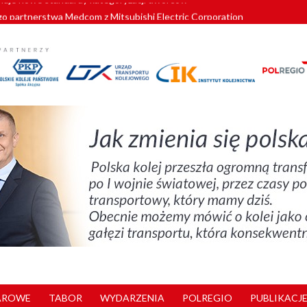
o partnerstwa Medcom z Mitsubishi Electric Corporation
tnerem „Lata na Dolnym Śląsku”. We Wrocławiu rusza weekend pełen reg
pomorskie znów szuka dostawcy nowych EZT
ach kolejowych w północnej Wielkopolsce. Łatwiejsze dojazdy do pracy i 
nuje nowe standardy kategoryzacji dworców
AROWE
TABOR
WYDARZENIA
POLREGIO
PUBLIKACJE