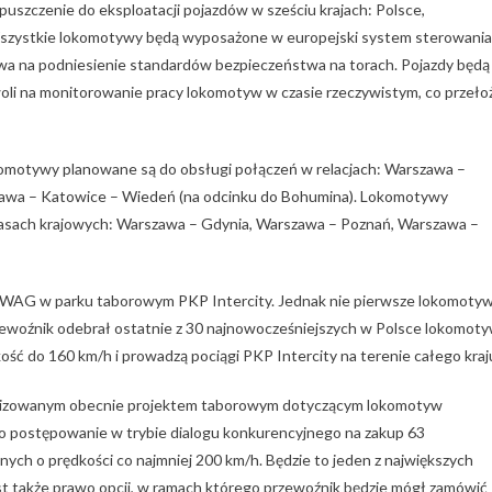
szczenie do eksploatacji pojazdów w sześciu krajach: Polsce,
 Wszystkie lokomotywy będą wyposażone w europejski system sterowania
wa na podniesienie standardów bezpieczeństwa na torach. Pojazdy będą
woli na monitorowanie pracy lokomotyw w czasie rzeczywistym, co przeło
okomotywy planowane są do obsługi połączeń w relacjach: Warszawa –
arszawa – Katowice – Wiedeń (na odcinku do Bohumina). Lokomotywy
rasach krajowych: Warszawa – Gdynia, Warszawa – Poznań, Warszawa –
WAG w parku taborowym PKP Intercity. Jednak nie pierwsze lokomoty
ewoźnik odebrał ostatnie z 30 najnowocześniejszych w Polsce lokomot
dkość do 160 km/h i prowadzą pociągi PKP Intercity na terenie całego kraj
ealizowanym obecnie projektem taborowym dotyczącym lokomotyw
o postępowanie w trybie dialogu konkurencyjnego na zakup 63
h o prędkości co najmniej 200 km/h. Będzie to jeden z największych
est także prawo opcji, w ramach którego przewoźnik będzie mógł zamówić