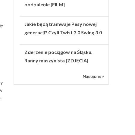
podpalenie [FILM]
Jakie będą tramwaje Pesy nowej
ży
generacji? Czyli Twist 3.0 Swing 3.0
Zderzenie pociągów na Śląsku.
Ranny maszynista [ZDJĘCIA]
Następne »
wy
yw
u.