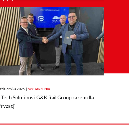
ted
aździernika 2025
|
WYDARZENIA
 Tech Solutions i G&K Rail Group razem dla
fryzacji