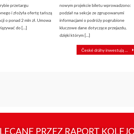
rybie przetargu
nowym projekcie biletu wprowadzono:
nego i złożyła ofertę tańszą
podział na sekcje ze zgrupowanymi
cji o ponad 2 mln zł. Umowa
informacjami o podróży pogrubione
iązywać do […]
kluczowe dane dotyczące przejazdu,
dzięki którym […]
České dráhy inwestują w transport szynowy
LECANE PRZEZ RAPORT KOLEJ