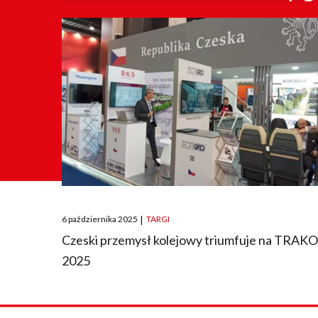
Posted
6 października 2025
|
TARGI
on
Czeski przemysł kolejowy triumfuje na TRAK
2025