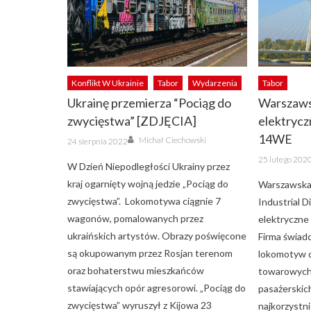
Konflikt W Ukrainie
Tabor
Wydarzenia
Tabor
Ukrainę przemierza “Pociąg do
Warszaws
zwycięstwa” [ZDJĘCIA]
elektrycz
Author
14WE
Posted
Michał Ciechowski
24 sierpnia 2022
on
Posted
25 lutego 202
on
W Dzień Niepodległości Ukrainy przez
kraj ogarnięty wojną jedzie „Pociąg do
Warszawska
zwycięstwa”. Lokomotywa ciągnie 7
Industrial 
wagonów, pomalowanych przez
elektryczne
ukraińskich artystów. Obrazy poświęcone
Firma świad
są okupowanym przez Rosjan terenom
lokomotyw 
oraz bohaterstwu mieszkańców
towarowych
stawiających opór agresorowi. „Pociąg do
pasażerskic
zwycięstwa” wyruszył z Kijowa 23
najkorzystni