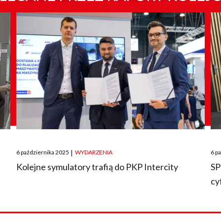
Posted
Pos
6 października 2025
|
WYDARZENIA
6 p
on
on
O
Kolejne symulatory trafią do PKP Intercity
SP
cy