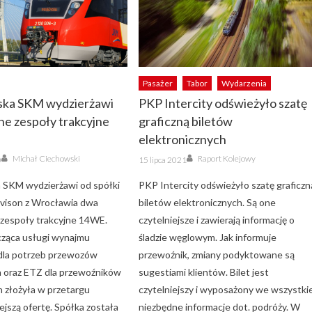
Pasażer
Tabor
Wydarzenia
ka SKM wydzierżawi
PKP Intercity odświeżyło szatę
ne zespoły trakcyjne
graficzną biletów
elektronicznych
Author
Author
Posted
Michał Ciechowski
Raport Kolejowy
0
15 lipca 2021
on
 SKM wydzierżawi od spółki
PKP Intercity odświeżyło szatę graficzn
Divison z Wrocławia dwa
biletów elektronicznych. Są one
 zespoły trakcyjne 14WE.
czytelniejsze i zawierają informację o
cząca usługi wynajmu
śladzie węglowym. Jak informuje
dla potrzeb przewozów
przewoźnik, zmiany podyktowane są
 oraz ETZ dla przewoźników
sugestiami klientów. Bilet jest
h złożyła w przetargu
czytelniejszy i wyposażony we wszystki
ejszą ofertę. Spółka została
niezbędne informacje dot. podróży. W