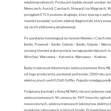
międzynarodowych. Producent będzie musiał uzyskać dopu
Niemczech, Austrii, Czechach, Słowacji i na Węgrzech.
pociągiem ETCS poziomu drugiego, który znacząco wpły
również posiadać system zdalnej diagnostyki, który poz
się na ich efektywną eksploatację.
Po uzyskaniu homologacji na terenie Niemiec i Czech l
Berlin, Przemyśl – Berlin, Gdynia – Berlin, Gdynia – W
zostaną również wykorzystane na najpopularniejszych t
Wrocław, Warszawa – Katowice, Warszawa – Kraków.
Będą to pierwsze lokomotywy wielosystemowe firmy NE
od tego producenta, ponieważ pod koniec 2020 roku prz
elektrycznych serii EU160 Griffin. Pojazdy rozwijają prę
Podpisany kontrakt z firmą NEWAG nie jest jedynym r
wielosystemowych. W czerwcu br. PKP Intercity ogłosił
nowoczesnych, wielosystemowych lokomotyw elektrycznyc
projektów taborowych w historii Spółki. Przewidziane j