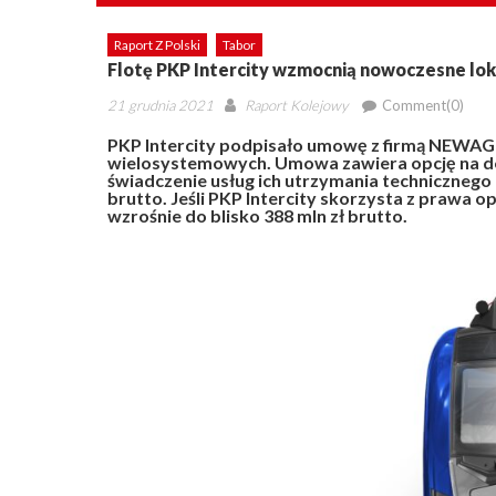
Raport Z Polski
Tabor
Flotę PKP Intercity wzmocnią nowoczesne l
Posted
Author
21 grudnia 2021
Raport Kolejowy
Comment(0)
on
PKP Intercity podpisało umowę z firmą NEWA
wielosystemowych. Umowa zawiera opcję na d
świadczenie usług ich utrzymania technicznego
brutto. Jeśli PKP Intercity skorzysta z prawa
wzrośnie do blisko 388 mln zł brutto.