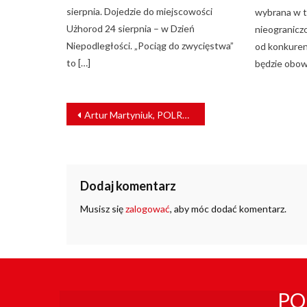
sierpnia. Dojedzie do miejscowości
wybrana w t
Użhorod 24 sierpnia – w Dzień
nieograniczo
Niepodległości. „Pociąg do zwycięstwa”
od konkuren
to […]
będzie obow
NAWIGACJA
Artur Martyniuk, POLREGIO: Kontynuujemy kompleksową restrukturyzację [WYWIAD]
WPISU
Dodaj komentarz
Musisz się
zalogować
, aby móc dodać komentarz.
PO