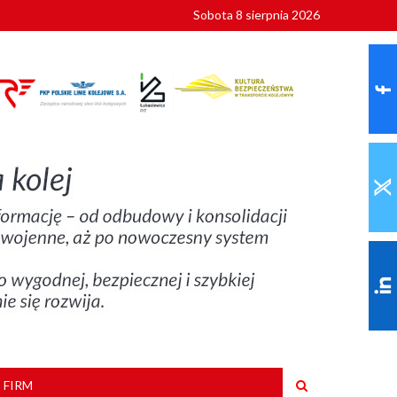
Sobota 8 sierpnia 2026
ionalnych
szkoły
 FIRM