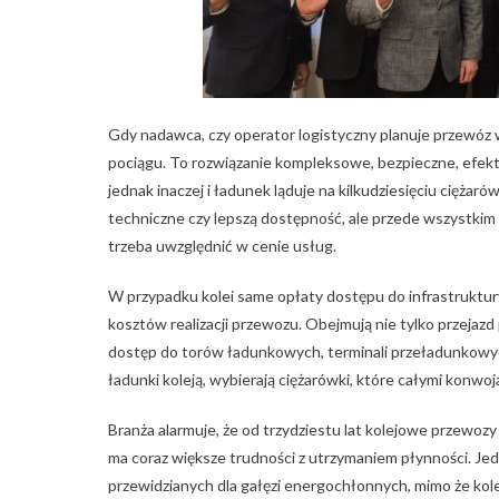
Gdy nadawca, czy operator logistyczny planuje przewóz w
pociągu. To rozwiązanie kompleksowe, bezpieczne, efekt
jednak inaczej i ładunek ląduje na kilkudziesięciu cięż
techniczne czy lepszą dostępność, ale przede wszystkim 
trzeba uwzględnić w cenie usług.
W przypadku kolei same opłaty dostępu do infrastruktury
kosztów realizacji przewozu. Obejmują nie tylko przejazd
dostęp do torów ładunkowych, terminali przeładunkowych
ładunki koleją, wybierają ciężarówki, które całymi konwoj
Branża alarmuje, że od trzydziestu lat kolejowe przewo
ma coraz większe trudności z utrzymaniem płynności. J
przewidzianych dla gałęzi energochłonnych, mimo że kole