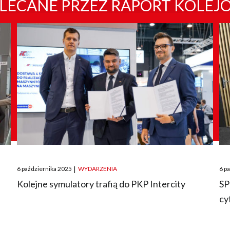
LECANE PRZEZ RAPORT KOLEJ
Posted
Pos
6 października 2025
|
WYDARZENIA
6 p
on
on
O
Kolejne symulatory trafią do PKP Intercity
SP
cy