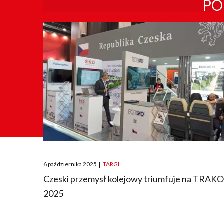
PO
Posted
6 października 2025
|
TARGI
on
Czeski przemysł kolejowy triumfuje na TRAK
2025