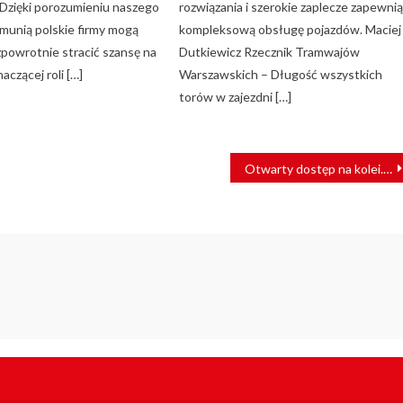
Dzięki porozumieniu naszego
rozwiązania i szerokie zaplecze zapewni
umunią polskie firmy mogą
kompleksową obsługę pojazdów. Maciej
powrotnie stracić szansę na
Dutkiewicz Rzecznik Tramwajów
aczącej roli […]
Warszawskich – Długość wszystkich
torów w zajezdni […]
Otwarty dostęp na kolei. W 2025 r. UTK wydał 26 decyzji