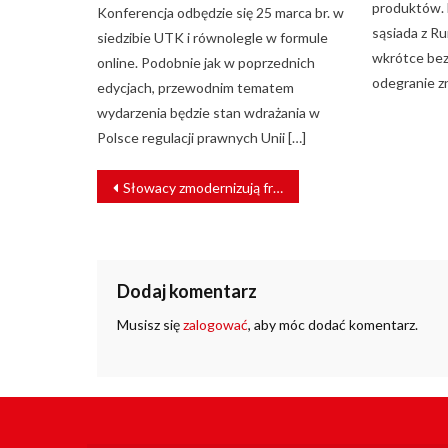
produktów. 
Konferencja odbędzie się 25 marca br. w
sąsiada z R
siedzibie UTK i równolegle w formule
wkrótce bez
online. Podobnie jak w poprzednich
odegranie zn
edycjach, przewodnim tematem
wydarzenia będzie stan wdrażania w
Polsce regulacji prawnych Unii […]
NAWIGACJA
Słowacy zmodernizują fragment magistrali Bratysława – Koszyce
WPISU
Dodaj komentarz
Musisz się
zalogować
, aby móc dodać komentarz.