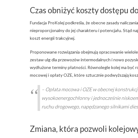
Czas obniżyć koszty dostępu do
Fundacja ProKolej podkreśla, że obecne zasady naliczania 
nieproporcjonalny do jej charakteru i potencjału. Stąd na
koszt energii trakcyjnej.
Proponowane rozwiązania obejmują opracowanie wielolet
zestaw ulg dla przewozów intermodalnych i nowo pozysk
wydłużone terminy płatności. Równolegle kolej ma być r
mocowej i opłaty OZE, które sztucznie podwyższają koszt
–
Opłata mocowa i OZE w obecnej konstrukcji
wysokoenergochłonny i jednocześnie niskoemi
ruchu drogowego, napędzanego silnikami die
Zmiana, która pozwoli kolejo