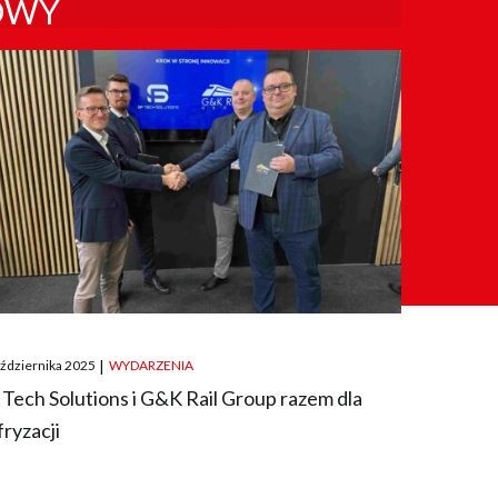
OWY
ted
aździernika 2025
|
WYDARZENIA
 Tech Solutions i G&K Rail Group razem dla
fryzacji