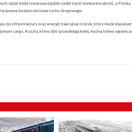
ych opłat kolej towarowa będzie nadal tracić konkurencyjność, a Polska
wek i poprawę bezpieczeństwa ruchu drogowego.
u do infrastruktury oraz energii trakcyjnej to krok, który może impulse
wym cargo. Koszty, które dziś spowalniają kolej, można łatwo ogranicz