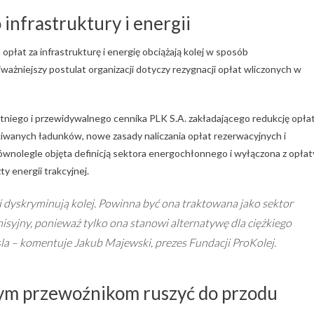
 infrastruktury i energii
opłat za infrastrukturę i energię obciążają kolej w sposób
jważniejszy postulat organizacji dotyczy rezygnacji opłat wliczonych w
niego i przewidywalnego cennika PLK S.A. zakładającego redukcję opłat
iwanych ładunków, nowe zasady naliczania opłat rezerwacyjnych i
ównolegle objęta definicją sektora energochłonnego i wyłączona z opłat
y energii trakcyjnej.
 dyskryminują kolej. Powinna być ona traktowana jako sektor
syjny, ponieważ tylko ona stanowi alternatywę dla ciężkiego
sla
– komentuje Jakub Majewski, prezes Fundacji ProKolej.
wym przewoźnikom ruszyć do przodu