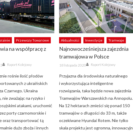
krainie
Przewozy Towarowe
Aktualności
Inwestycje
Tramwaje
wia na współpracę z
Najnowocześniejsza zajezdnia
tramwajowa w Polsce
Author
Author
Posted
Raport Kolejowy
Raport Kolejowy
23
18 listopada 2020
on
nie rośnie ilość płodów
Przyjazna dla środowiska naturalnego
portowanych z ukraińskich
i wykorzystująca inteligentne
a Czarnego. Ukraina
rozwiązania, taka będzie nowa zajezdnia
 nie zważając na ryzyko i
Tramwajów Warszawskich na Annopolu.
osyjskimi atakami, uruchomić
Na 12 hektarach zmieści się ponad 150
zez porty czarnomorskie i
tramwajów o długości do 33 m, także
e oraz transportować tą
oczekiwane Hyundai Rotem. Nie tylko
malnie dużo zboża i innych
skala projektu jest ogromna, innowacyj