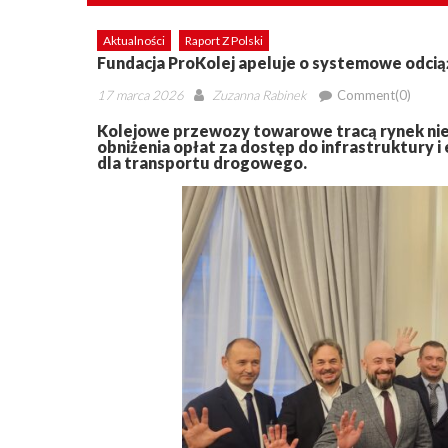
Aktualności
Raport Z Polski
Fundacja ProKolej apeluje o systemowe odci
Posted
Author
17 marca 2026
Zuzanna Rabinek
Comment(0)
on
Kolejowe przewozy towarowe tracą rynek niep
obniżenia opłat za dostęp do infrastruktury i
dla transportu drogowego.