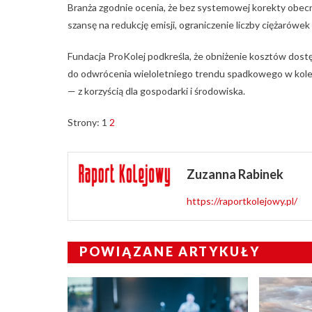
Branża zgodnie ocenia, że bez systemowej korekty obecn
szansę na redukcję emisji, ograniczenie liczby ciężaró
Fundacja ProKolej podkreśla, że obniżenie kosztów dostęp
do odwrócenia wieloletniego trendu spadkowego w kolejo
— z korzyścią dla gospodarki i środowiska.
Strony:
1
2
Zuzanna Rabinek
https://raportkolejowy.pl/
POWIĄZANE ARTYKUŁY