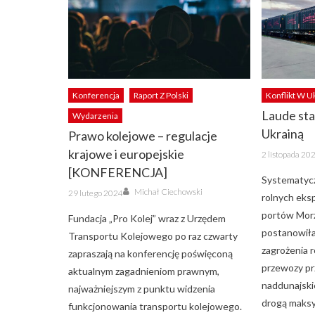
Konferencja
Raport Z Polski
Konflikt W U
Laude sta
Wydarzenia
Ukrainą
Prawo kolejowe – regulacje
Posted
krajowe i europejskie
2 listopada 20
on
[KONFERENCJA]
Systematycz
Author
Posted
Michał Ciechowski
29 lutego 2024
rolnych eks
on
portów Morz
Fundacja „Pro Kolej” wraz z Urzędem
postanowiła,
Transportu Kolejowego po raz czwarty
zagrożenia r
zapraszają na konferencję poświęconą
przewozy pr
aktualnym zagadnieniom prawnym,
naddunajski
najważniejszym z punktu widzenia
drogą maksy
funkcjonowania transportu kolejowego.