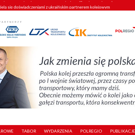
zielą się doświadczeniami z ukraińskim partnerem kolejowym
wej Bydgoszcz Fordon zakończona
zystkie Vectrony na 230 km/h
pociągi od PESA. Sześć nowoczesnych ELF-ów wyjedzie na tory w 202
y. 180 nowych pracowników drużyn pociągowych od początku roku
AROWE
TABOR
WYDARZENIA
POLREGIO
PUBLIKACJE