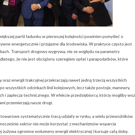
iększej partii ładunku w pierwszej kolejności powinien pomyśleć o
ywne energetycznie i przyjazne dla środowiska. W praktyce często jest
arówkach. Transport drogowy wygrywa, nie ze względu na parametry
dlatego, że nie jest obciążony szeregiem opłat i parapodatków, które
 oraz energii trakcyjnej przekraczają nawet jedną trzecią wszystkich
 po wszystkich odcinkach linii kolejowych, lecz także postoje, manewry,
 i zaplecza technicznego. W efekcie przedsiębiorcy, którzy mogliby woz
ami przemierzają nasze drogi.
zy towarowe systematycznie tracą udziały w rynku, a wielu przewoźników
ednocześnie sektor nie może korzystać z mechanizmów wsparcia
j zużywa ogromne wolumeny energii elektrycznej i kursuje całą dobę.