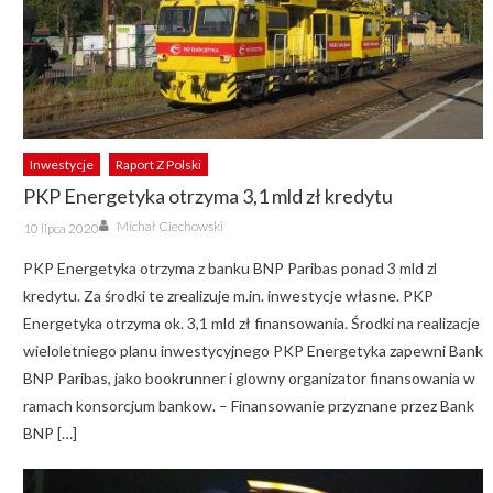
Inwestycje
Raport Z Polski
PKP Energetyka otrzyma 3,1 mld zł kredytu
Author
Posted
Michał Ciechowski
10 lipca 2020
on
PKP Energetyka otrzyma z banku BNP Paribas ponad 3 mld zl
kredytu. Za środki te zrealizuje m.in. inwestycje własne. PKP
Energetyka otrzyma ok. 3,1 mld zł finansowania. Środki na realizacje
wieloletniego planu inwestycyjnego PKP Energetyka zapewni Bank
BNP Paribas, jako bookrunner i glowny organizator finansowania w
ramach konsorcjum bankow. – Finansowanie przyznane przez Bank
BNP […]