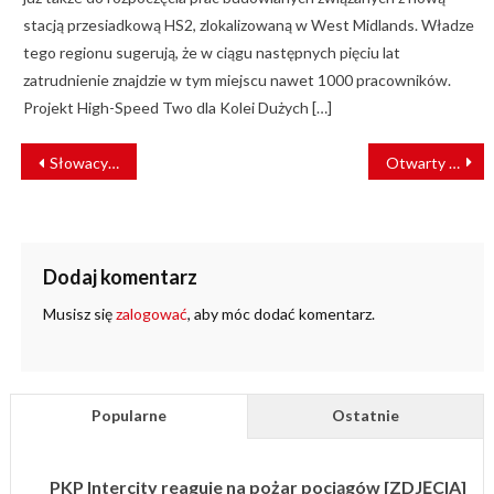
stacją przesiadkową HS2, zlokalizowaną w West Midlands. Władze
tego regionu sugerują, że w ciągu następnych pięciu lat
zatrudnienie znajdzie w tym miejscu nawet 1000 pracowników.
Projekt High-Speed Two dla Kolei Dużych […]
NAWIGACJA
Słowacy zmodernizują fragment magistrali Bratysława – Koszyce
Otwarty dostęp na kolei. W 2025 r. UTK wydał 26 decyzji
WPISU
Dodaj komentarz
Musisz się
zalogować
, aby móc dodać komentarz.
Popularne
Ostatnie
PKP Intercity reaguje na pożar pociągów [ZDJĘCIA]