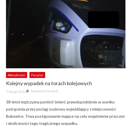
Aktualności
Pasażer
Kolejny wypadek na torach kolejowych
Author
Posted
Radosław Karwicki
7 lutego 2022
on
38-letni mężczyzna poniósł śmierć prawdopodobnie w wyniku
potrącenia przez pociąg osobowy wyjeżdżający z miejscowości
Bukowice. Trwa postępowanie mające na celu wyjaśnienie przyczyn
i okoliczności tego tragicznego wypadku.