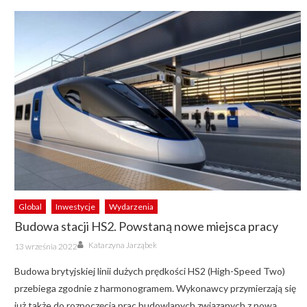
Global
Inwestycje
Wydarzenia
Budowa stacji HS2. Powstaną nowe miejsca pracy
Author
Posted
Katarzyna Jarząbek
13 września 2022
on
Budowa brytyjskiej linii dużych prędkości HS2 (High-Speed Two)
przebiega zgodnie z harmonogramem. Wykonawcy przymierzają się
już także do rozpoczęcia prac budowlanych związanych z nową