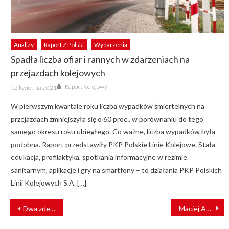
Analizy
Raport Z Polski
Wydarzenia
Spadła liczba ofiar i rannych w zdarzeniach na
przejazdach kolejowych
Author
Posted
Raport Kolejowy
12 kwietnia 2021
on
W pierwszym kwartale roku liczba wypadków śmiertelnych na
przejazdach zmniejszyła się o 60 proc., w porównaniu do tego
samego okresu roku ubiegłego. Co ważne, liczba wypadków była
podobna. Raport przedstawiły PKP Polskie Linie Kolejowe. Stała
edukacja, profilaktyka, spotkania informacyjne w reżimie
sanitarnym, aplikacje i gry na smartfony – to działania PKP Polskich
Linii Kolejowych S.A. […]
NAWIGACJA
Dwa zderzenia aut osobowych z tramwajami w Szczecinie
Maciej Andrzejewski w zarządzie H. Cegielski – Fabryka Pojazdów Szynowych
WPISU