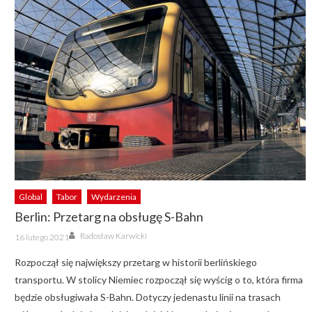
Global
Tabor
Wydarzenia
Berlin: Przetarg na obsługę S-Bahn
Author
Posted
Radosław Karwicki
16 lutego 2021
on
Rozpoczął się największy przetarg w historii berlińskiego
transportu. W stolicy Niemiec rozpoczął się wyścig o to, która firma
będzie obsługiwała S-Bahn. Dotyczy jedenastu linii na trasach