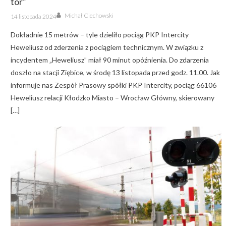
tor”
Author
Posted
Michał Ciechowski
14 listopada 2024
on
Dokładnie 15 metrów – tyle dzieliło pociąg PKP Intercity
Heweliusz od zderzenia z pociągiem technicznym. W związku z
incydentem „Heweliusz” miał 90 minut opóźnienia. Do zdarzenia
doszło na stacji Ziębice, w środę 13 listopada przed godz. 11.00. Jak
informuje nas Zespół Prasowy spółki PKP Intercity, pociąg 66106
Heweliusz relacji Kłodzko Miasto – Wrocław Główny, skierowany
[…]