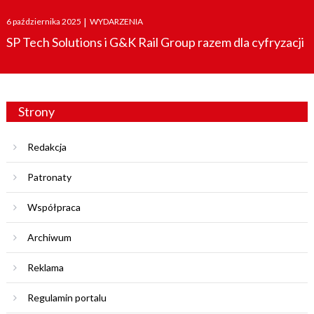
Posted
6 października 2025
|
WYDARZENIA
on
SP Tech Solutions i G&K Rail Group razem dla cyfryzacji
Strony
Redakcja
Patronaty
Współpraca
Archiwum
Reklama
Regulamin portalu