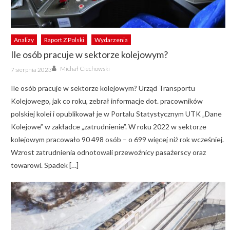
Analizy
Raport Z Polski
Wydarzenia
Ile osób pracuje w sektorze kolejowym?
Author
Posted
Michał Ciechowski
7 sierpnia 2023
on
Ile osób pracuje w sektorze kolejowym? Urząd Transportu
Kolejowego, jak co roku, zebrał informacje dot. pracowników
polskiej kolei i opublikował je w Portalu Statystycznym UTK „Dane
Kolejowe” w zakładce „zatrudnienie”. W roku 2022 w sektorze
kolejowym pracowało 90 498 osób – o 699 więcej niż rok wcześniej.
Wzrost zatrudnienia odnotowali przewoźnicy pasażerscy oraz
towarowi. Spadek […]