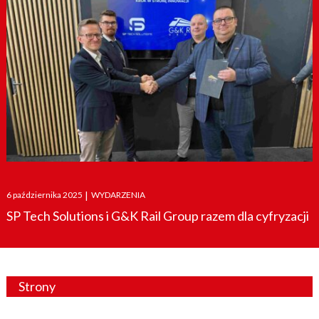
Posted
6 października 2025
|
WYDARZENIA
on
SP Tech Solutions i G&K Rail Group razem dla cyfryzacji
Strony