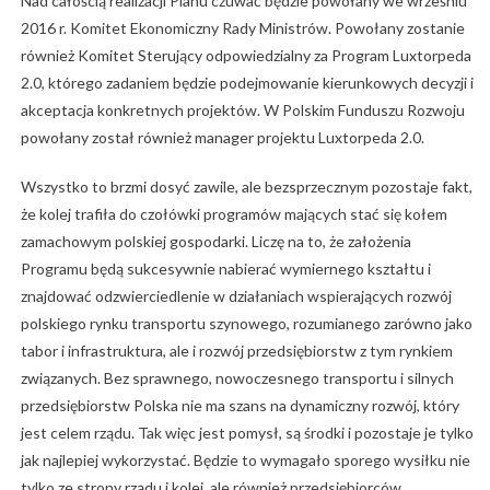
Nad całością realizacji Planu czuwać będzie powołany we wrześniu
2016 r. Komitet Ekonomiczny Rady Ministrów. Powołany zostanie
również Komitet Sterujący odpowiedzialny za Program Luxtorpeda
2.0, którego zadaniem będzie podejmowanie kierunkowych decyzji i
akceptacja konkretnych projektów. W Polskim Funduszu Rozwoju
powołany został również manager projektu Luxtorpeda 2.0.
Wszystko to brzmi dosyć zawile, ale bezsprzecznym pozostaje fakt,
że kolej trafiła do czołówki programów mających stać się kołem
zamachowym polskiej gospodarki. Liczę na to, że założenia
Programu będą sukcesywnie nabierać wymiernego kształtu i
znajdować odzwierciedlenie w działaniach wspierających rozwój
polskiego rynku transportu szynowego, rozumianego zarówno jako
tabor i infrastruktura, ale i rozwój przedsiębiorstw z tym rynkiem
związanych. Bez sprawnego, nowoczesnego transportu i silnych
przedsiębiorstw Polska nie ma szans na dynamiczny rozwój, który
jest celem rządu. Tak więc jest pomysł, są środki i pozostaje je tylko
jak najlepiej wykorzystać. Będzie to wymagało sporego wysiłku nie
tylko ze strony rządu i kolei, ale również przedsiębiorców.