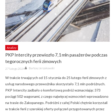
Analizy
PKP Intercity przewiozło 7,1 mln pasażerów podczas
tegorocznych ferii zimowych
Author
Posted
Bartosz Jerzakowski
27 lutego 2024
on
W trakcie trwających od 15 stycznia do 25 lutego ferii zimowych z
usług narodowego przewoźnika skorzystało 7,1 mln podróżnych.
PKP Intercity zadbało o komfortową podróż wzmacniając 373
pociągi 502 wagonami, z czego najwięcej wzmocnień wprowadzono
na trasie do Zakopanego. Podróżni z całej Polski chętnie korzystali
w trakcie ferii z szerokiej oferty połączeń przygotowanych przez