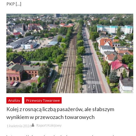
PKP […]
Analizy
Przewozy Towarowe
Kolej z rosnącą liczbą pasażerów, ale słabszym
wynikiem w przewozach towarowych
Author
Posted
Raport Kolejowy
1 kwietnia 2026
on