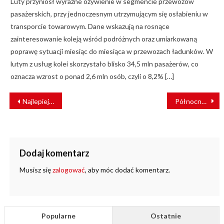
Luty przyniósł wyraźne ożywienie w segmencie przewozów
pasażerskich, przy jednoczesnym utrzymującym się osłabieniu w
transporcie towarowym. Dane wskazują na rosnące
zainteresowanie koleją wśród podróżnych oraz umiarkowaną
poprawę sytuacji miesiąc do miesiąca w przewozach ładunków. W
lutym z usług kolei skorzystało blisko 34,5 mln pasażerów, co
oznacza wzrost o ponad 2,6 mln osób, czyli o 8,2% […]
NAWIGACJA
Najlepiej skomunikowane miejsce w Polsce
Północna Linia Kolejowa
WPISU
Dodaj komentarz
Musisz się
zalogować
, aby móc dodać komentarz.
Popularne
Ostatnie