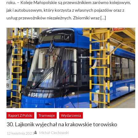
roku. – Koleje Małopolskie są przewoźnikiem zarówno kolejowym,
jak i autobusowym, który korzysta z własnych pojazdów oraz z
usług przewoźników niezależnych. Zbiorniki wraz […]
Raport Z Polski
Tramwaje
Wydarzenia
30. Lajkonik wyjechał na krakowskie torowisko
Author
Posted
Michał Ciechowski
12 kwietnia 2021
on