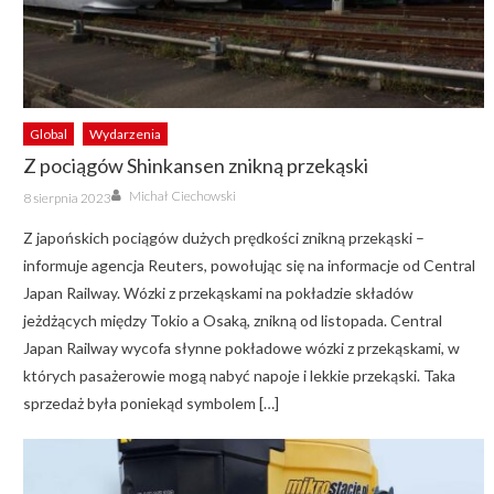
Global
Wydarzenia
Z pociągów Shinkansen znikną przekąski
Author
Posted
Michał Ciechowski
8 sierpnia 2023
on
Z japońskich pociągów dużych prędkości znikną przekąski –
informuje agencja Reuters, powołując się na informacje od Central
Japan Railway. Wózki z przekąskami na pokładzie składów
jeżdżących między Tokio a Osaką, znikną od listopada. Central
Japan Railway wycofa słynne pokładowe wózki z przekąskami, w
których pasażerowie mogą nabyć napoje i lekkie przekąski. Taka
sprzedaż była poniekąd symbolem […]