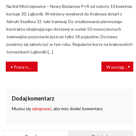
Na linii Mistrzejowice – Nowy Bieżanów P+R od soboty 10 kwietnia
kursuje 30. Lajkonik. W miniony weekend do Krakowa dotarł z
fabryki Stadlera 32. taki tramwaj. Do zrealizowania pierwszego
kontraktu obejmującego dostawę w sumie 50 nowoczesnych
tramwajów pozostanie jeszcze tylko 18 pojazdów. Dostawy
powinny się zakończyć w tym roku. Regularne kursy na krakowskich
torowiskach Lajkoniki […]
NAWIGACJA
Prace na torach opóźnione. ŁKA wprowadza komunikację zastępczą
W pociągu Polregio skorzystać można z wagonu gastronomicznego
WPISU
Dodaj komentarz
Musisz się
zalogować
, aby móc dodać komentarz.