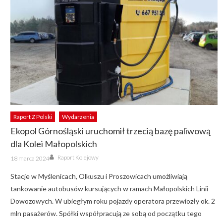
Raport Z Polski
Wydarzenia
Ekopol Górnośląski uruchomił trzecią bazę paliwową
dla Kolei Małopolskich
Author
Posted
Raport Kolejowy
18 marca 2024
on
Stacje w Myślenicach, Olkuszu i Proszowicach umożliwiają
tankowanie autobusów kursujących w ramach Małopolskich Linii
Dowozowych. W ubiegłym roku pojazdy operatora przewiozły ok. 2
mln pasażerów. Spółki współpracują ze sobą od początku tego