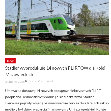
Tabor
Stadler wyprodukuje 14 nowych FLIRTÓW dla Kolei
Mazowieckich
Author
Posted
Michał Ciechowski
31 marca 2025
on
Umowa na dostawę 14 nowych pociągów elektrycznych FLIRT
podpisana. Jednostki wyprodukuje siedlecka firma Stadler.
Pierwsze pojazdy wyjadą na mazowieckie tory za dwa lata. Ich zakup
możliwy był dzięki wsparciu finansowym z Unii Europejskiej. Koleje