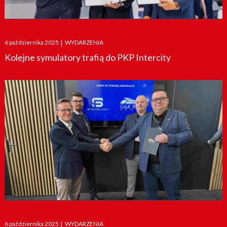
Posted
6 października 2025
|
WYDARZENIA
on
Kolejne symulatory trafią do PKP Intercity
Posted
6 października 2025
|
WYDARZENIA