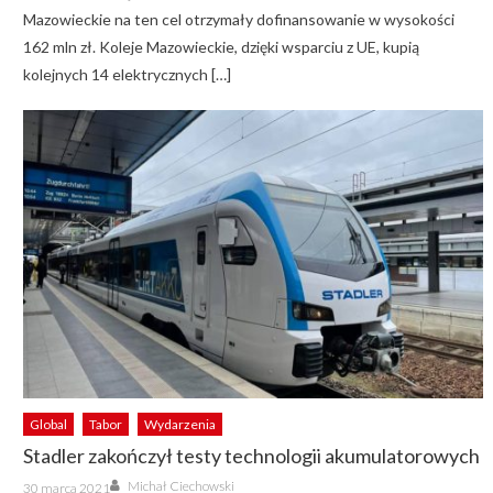
Mazowieckie na ten cel otrzymały dofinansowanie w wysokości
162 mln zł. Koleje Mazowieckie, dzięki wsparciu z UE, kupią
kolejnych 14 elektrycznych […]
Global
Tabor
Wydarzenia
Stadler zakończył testy technologii akumulatorowych
Author
Posted
Michał Ciechowski
30 marca 2021