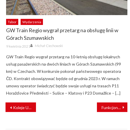
Tabor
Wydarzenia
GW Train Regio wygrał przetarg na obsługę linii w
Górach Szumawskich
Author
Posted
Michał Ciechowski
9 kwietnia 2021
on
GW Train Regio wygrał przetarg na 10-letnią obsługę lokalnych
usług pasażerskich na dwóch liniach w Górach Szumawskich (99
km) w Czechach. W konkursie pokonał państwowego operatora
ČD. Kontrakt obowiązywać będzie od grudnia 2023 r. W ramach
umowy operator świadczyć będzie swoje usługi na trasach P11
Horažďovice Předměstí – Sušice – Klatovy i P23 Domažlice – […]
NAWIGACJA
Koleje Ukraińskie zapewnią obsługę najdłuższej trasy
Funkcjonariusze SOK zatrzymali w centrum Bydgoszczy nietrzeźwego kierowcę
WPISU