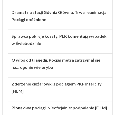
Dramat na stacji Gdynia Główna. Trwa reanimacja.
Pociągi opóźnione
Sprawca pokryje koszty. PLK komentują wypadek
w Świebodzinie
O włos od tragedii. Pociąg metra zatrzymał się
na… ogonie wieloryba
Zderzenie ciężarówki z pociągiem PKP Intercity
[FILM]
Płoną dwa pociągi. Nieoficjalnie: podpalenie [FILM]