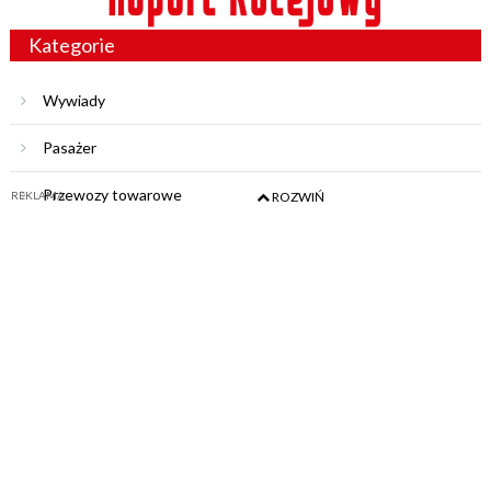
Kategorie
Wywiady
Pasażer
Przewozy towarowe
REKLAMA
ROZWIŃ
Tabor
Wydarzenia
Polregio
Publikacje Firm
Wydawca
Polska Izba Kolei