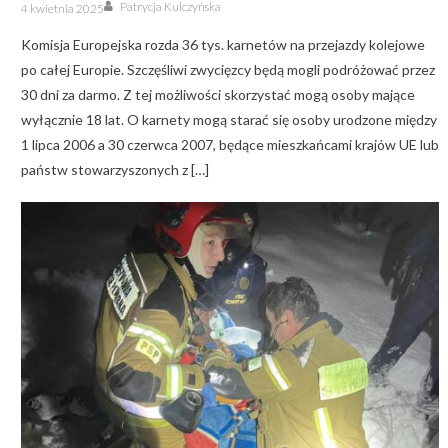
Author
Posted
Patrycja Kulczyńska
4 kwietnia 2025
on
Komisja Europejska rozda 36 tys. karnetów na przejazdy kolejowe
po całej Europie. Szczęśliwi zwycięzcy będą mogli podróżować przez
30 dni za darmo. Z tej możliwości skorzystać mogą osoby mające
wyłącznie 18 lat. O karnety mogą starać się osoby urodzone między
1 lipca 2006 a 30 czerwca 2007, będące mieszkańcami krajów UE lub
państw stowarzyszonych z […]