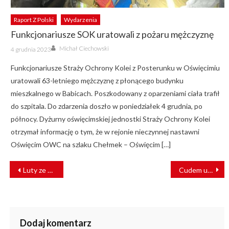
Raport Z Polski
Wydarzenia
Funkcjonariusze SOK uratowali z pożaru mężczyznę
Author
Posted
Michał Ciechowski
4 grudnia 2023
on
Funkcjonariusze Straży Ochrony Kolei z Posterunku w Oświęcimiu
uratowali 63-letniego mężczyznę z płonącego budynku
mieszkalnego w Babicach. Poszkodowany z oparzeniami ciała trafił
do szpitala. Do zdarzenia doszło w poniedziałek 4 grudnia, po
północy. Dyżurny oświęcimskiej jednostki Straży Ochrony Kolei
otrzymał informację o tym, że w rejonie nieczynnej nastawni
Oświęcim OWC na szlaku Chełmek – Oświęcim […]
NAWIGACJA
Luty ze wzrostem w przewozach towarowych i pasażerskich
Cudem uniknął śmierci. Dramatyczne nagranie z Indii [FILM]
WPISU
Dodaj komentarz