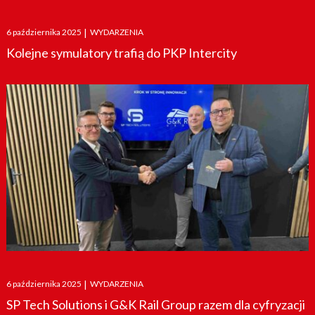
Posted
6 października 2025
|
WYDARZENIA
on
Kolejne symulatory trafią do PKP Intercity
Posted
6 października 2025
|
WYDARZENIA
on
SP Tech Solutions i G&K Rail Group razem dla cyfryzacji