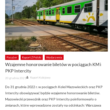
Pasażer
Raport Z Polski
Wydarzenia
Wzajemne honorowanie biletów w pociągach KM i
PKP Intercity
Author
Posted
Raport Kolejowy
20 grudnia 2021
on
Do 31 grudnia 2022 r. w pociągach Kolei Mazowieckich oraz PKP
Intercity obowiązywać będzie wzajemne honorowanie biletów.
Mazowiecki przewoźnik oraz PKP Intercity poinformowało o
zmianach, które wprowadzone zostały na odcinkach: Warszawa