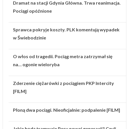
Dramat na stacji Gdynia Główna. Trwa reanimacja.
Pociągi opóźnione
Sprawca pokryje koszty. PLK komentują wypadek
w Świebodzinie
O włos od tragedii. Pociąg metra zatrzymał się
na… ogonie wieloryba
Zderzenie ciężarówki z pociągiem PKP Intercity
[FILM]
Płoną dwa pociągi. Nieoficjalnie: podpalenie [FILM]
Jakie będą tramwaje Pesy nowej generacji? Czyli