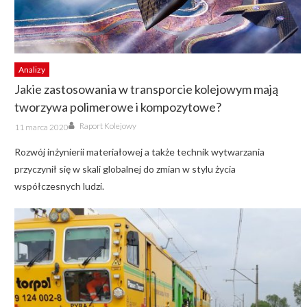
Analizy
Jakie zastosowania w transporcie kolejowym mają
tworzywa polimerowe i kompozytowe?
Author
Posted
Raport Kolejowy
11 marca 2020
on
Rozwój inżynierii materiałowej a także technik wytwarzania
przyczynił się w skali globalnej do zmian w stylu życia
współczesnych ludzi.