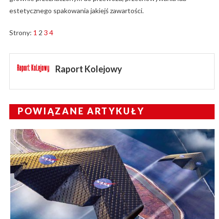
estetycznego spakowania jakiejś zawartości.
Strony:
1
2
3
4
Raport Kolejowy
POWIĄZANE ARTYKUŁY