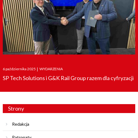
Posted
6 października 2025
|
WYDARZENIA
on
SP Tech Solutions i G&K Rail Group razem dla cyfryzacji
Strony
Redakcja
Patronaty