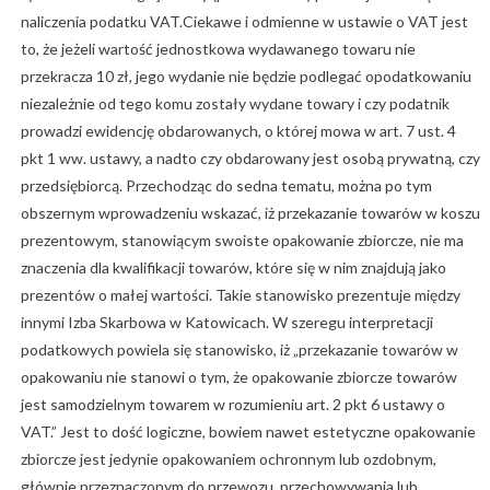
naliczenia podatku VAT.Ciekawe i odmienne w ustawie o VAT jest
to, że jeżeli wartość jednostkowa wydawanego towaru nie
przekracza 10 zł, jego wydanie nie będzie podlegać opodatkowaniu
niezależnie od tego komu zostały wydane towary i czy podatnik
prowadzi ewidencję obdarowanych, o której mowa w art. 7 ust. 4
pkt 1 ww. ustawy, a nadto czy obdarowany jest osobą prywatną, czy
przedsiębiorcą. Przechodząc do sedna tematu, można po tym
obszernym wprowadzeniu wskazać, iż przekazanie towarów w koszu
prezentowym, stanowiącym swoiste opakowanie zbiorcze, nie ma
znaczenia dla kwalifikacji towarów, które się w nim znajdują jako
prezentów o małej wartości. Takie stanowisko prezentuje między
innymi Izba Skarbowa w Katowicach. W szeregu interpretacji
podatkowych powiela się stanowisko, iż „przekazanie towarów w
opakowaniu nie stanowi o tym, że opakowanie zbiorcze towarów
jest samodzielnym towarem w rozumieniu art. 2 pkt 6 ustawy o
VAT.” Jest to dość logiczne, bowiem nawet estetyczne opakowanie
zbiorcze jest jedynie opakowaniem ochronnym lub ozdobnym,
głównie przeznaczonym do przewozu, przechowywania lub