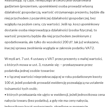
Reasumując tę część niniejszego artykułu jeśli obdarowana
gadżetem (prezentem, upominkiem) osoba prowadzi własną
działalność gospodarczą, wartość otrzymanego prezentu, będzie dla
niej przychodem z pozarolniczej działalności gospodarczej, bez
względu na poziom ceny, czy wartości. Jeśli np. kosz upominkowy
dostanie osoba nieprowadząca działalności (osoba fizyczna), to
wartość prezentu będzie dla niej przychodem zwolnionym z
opodatkowania, ale tylko do wysokości 200 zł! Jak już wskazano,
inaczej sprawa zwolnienia wygląda w zakresie podatku VAT2.
W myśl art. 7 ust. 4 ustawy o VAT przez prezenty o małej wartości,
o których mowa w ust. 3, rozumie się: – przekazywane przez
podatnika jednej osobie towarów:
• o łącznej wartości nieprzekraczającej w roku podatkowym kwoty
100 zł, jeżeli podatnik prowadzi ewidencję pozwalającą na ustalenie
tożsamości tych osób;
• których przekazania nie ujęto w ewidencji, jeżeli jednostkowa cena
nabycia towaru (bez podatku), a gdy nie ma ceny nabycia,
jednostkowy koszt wytworzenia, określone w momencie