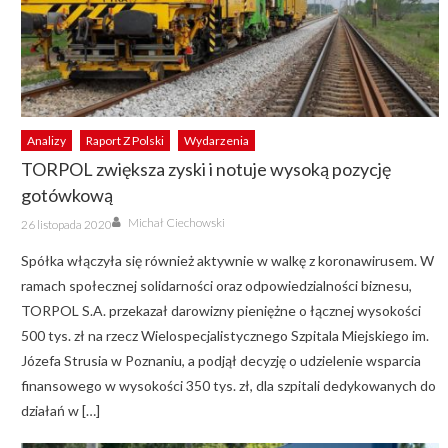
Analizy
Raport Z Polski
Wydarzenia
TORPOL zwiększa zyski i notuje wysoką pozycję
gotówkową
Author
Posted
Michał Ciechowski
26 listopada 2020
on
Spółka włączyła się również aktywnie w walkę z koronawirusem. W
ramach społecznej solidarności oraz odpowiedzialności biznesu,
TORPOL S.A. przekazał darowizny pieniężne o łącznej wysokości
500 tys. zł na rzecz Wielospecjalistycznego Szpitala Miejskiego im.
Józefa Strusia w Poznaniu, a podjął decyzję o udzielenie wsparcia
finansowego w wysokości 350 tys. zł, dla szpitali dedykowanych do
działań w […]