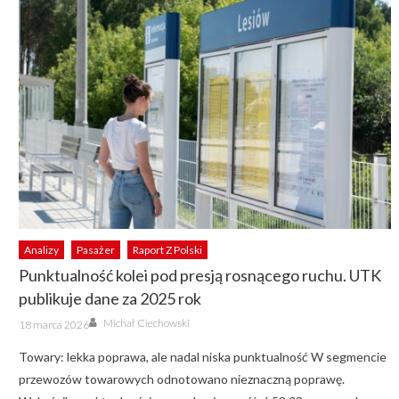
Analizy
Pasażer
Raport Z Polski
Punktualność kolei pod presją rosnącego ruchu. UTK
publikuje dane za 2025 rok
Author
Posted
Michał Ciechowski
18 marca 2026
on
Towary: lekka poprawa, ale nadal niska punktualność W segmencie
przewozów towarowych odnotowano nieznaczną poprawę.