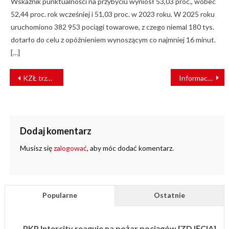
Wskaźnik punktualności na przybyciu wyniósł 53,03 proc., wobec
52,44 proc. rok wcześniej i 51,03 proc. w 2023 roku. W 2025 roku
uruchomiono 382 953 pociągi towarowe, z czego niemal 180 tys.
dotarło do celu z opóźnieniem wynoszącym co najmniej 16 minut.
[…]
NAWIGACJA
KZŁ trzeci raz laureatem Diamentów Forbesa 2017
Informacja na temat oceny zgodności realizowanej przez IK
WPISU
Dodaj komentarz
Musisz się
zalogować
, aby móc dodać komentarz.
Popularne
Ostatnie
PKP Intercity reaguje na pożar pociągów [ZDJĘCIA]